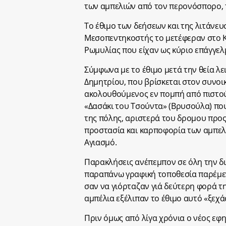
των αμπελιών από τον περονόσπορο, τ
Το έθιμο των δεήσεων και της λιτάνευ
Μεσοπεντηκοστής το μετέφεραν στο Κ
Ρωμυλίας που είχαν ως κύριο επάγγελ
Σύμφωνα με το έθιμο μετά την θεία λ
Δημητρίου, που βρίσκεται στον συνοι
ακολουθούμενος εν πομπή από πιστού
«Δασάκι του Τσούντα» (Βρυσούλα) που
της πόλης, αριστερά του δρομου προς
προστασία και καρποφορία των αμπελι
Αγιασμό.
Παρακλήσεις ανέπεμπον σε όλη την δ
παραπάνω γραφική τοποθεσία παρέμεν
σαν να γιόρταζαν γιά δεύτερη φορά τ
αμπέλια εξέλιπαν το έθιμο αυτό «ξεχ
Πριν όμως από λίγα χρόνια ο νέος εφ