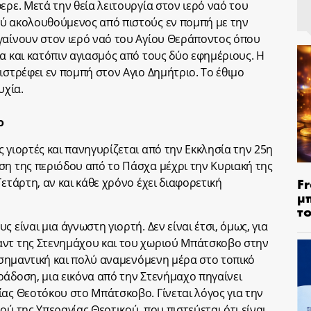
ερε. Μετά την θεία λειτουργία στον ιερό ναό του
ού ακολουθούμενος από πιστούς εν πομπή με την
γαίνουν στον ιερό ναό του Αγίου Θεράποντος όπου
α και κατόπιν αγιασμός από τους δύο εφημέριους. Η
ιστρέφει εν πομπή στον Αγιο Δημήτριο. Το έθιμο
υχία.
ο
 γιορτές και πανηγυρίζεται από την Εκκλησία την 25η
ση της περιόδου από το Πάσχα μέχρι την Κυριακή της
Fr
Τετάρτη, αν και κάθε χρόνο έχει διαφορετική
μ
τ
 είναι μια άγνωστη γιορτή. Δεν είναι έτσι, όμως, για
αντ της Στενημάχου και του χωριού Μπάτσκοβο στην
α σημαντική και πολύ αναμενόμενη μέρα στο τοπικό
ράδοση, μια εικόνα από την Στενήμαχο πηγαίνει
ίας Θεοτόκου στο Μπάτσκοβο. Γίνεται λόγος για την
ού της Υπεραγίας Θεοτικού, που πιστεύεται ότι είναι