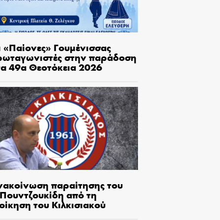
ι «Παίονες» Γουμένισσας
ρωταγωνιστές στην παράδοση
τα 49α Θεοτόκεια 2026
νακοίνωση παραίτησης του
.Πουντζουκίδη από τη
οίκηση του Κιλκισιακού