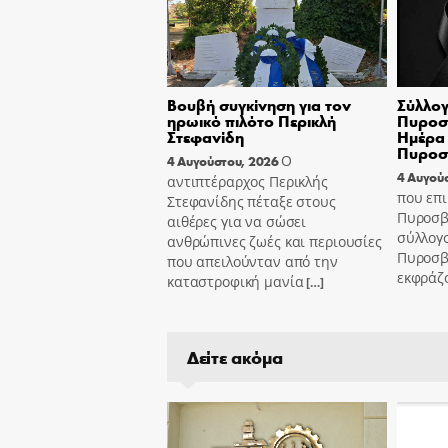
Βουβή συγκίνηση για τον
Σύλλογ
ηρωικό πιλότο Περικλή
Πυροσβ
Στεφανίδη
Ημέρα 
Πυροσ
Ο
4 Αυγούστου, 2026
4 Αυγού
αντιπτέραρχος Περικλής
που επι
Στεφανίδης πέταξε στους
Πυροσβ
αιθέρες για να σώσει
σύλλογ
ανθρώπινες ζωές και περιουσίες
Πυροσβ
που απειλούνταν από την
εκφράζ
καταστροφική μανία
[…]
Δείτε ακόμα