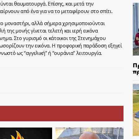
νται θαυματουργά. Επίσης, και μετά την
αίρνουν από ένα για να το μεταφέρουν στο σπίτι.
 το μοναστήρι, αλλά σήμερα χρησιμοποιούνται
ή της μονής γίνεται τελετή και ιερή εικόνα
νημα. Στο γυρισμό οι κάτοικοι της Στενημάχου
λωσορίζουν την εικόνα. Η προφορική παράδοση εξηγεί
γνωστό ως “αγγελική” ή “ουράνια” λειτουργία.
Π
π