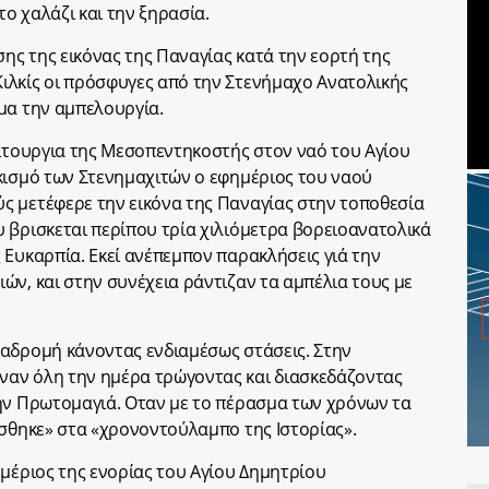
ο χαλάζι και την ξηρασία.
σης της εικόνας της Παναγίας κατά την εορτή της
ιλκίς οι πρόσφυγες από την Στενήμαχο Ανατολικής
μα την αμπελουργία.
ειτουργια της Μεσοπεντηκοστής στον ναό του Αγίου
κισμό των Στενημαχιτών ο εφημέριος του ναού
ς μετέφερε την εικόνα της Παναγίας στην τοποθεσία
 βρισκεται περίπου τρία χιλιόμετρα βορειοανατολικά
 Ευκαρπία. Εκεί ανέπεμπον παρακλήσεις γιά την
ών, και στην συνέχεια ράντιζαν τα αμπέλια τους με
ιαδρομή κάνοντας ενδιαμέσως στάσεις. Στην
αν όλη την ημέρα τρώγοντας και διασκεδάζοντας
ην Πρωτομαγιά. Οταν με το πέρασμα των χρόνων τα
άσθηκε» στα «χρονοντούλαμπο της Ιστορίας».
ημέριος της ενορίας του Αγίου Δημητρίου