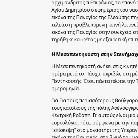
αρχιμανδριτης π.Επιφάνιος, το επανέφ
Αγίου Δημητρίου ο εφημέριος του να
εικόνα της Παναγίας της Ελεούσης πη
τελείτο η προβλεπόμενη κοινή λιτανεί
εικόνα της Παναγίας στην συνέχεια επ
τηρήθηκε και φέτος με εξαιρετική επιτ
Η Μεσοπεντηκοστή στην Στενήμαχ
Η Μεσοπεντηκοστή ανήκει στις κινητές
ημέρα μετά το Πάσχα, ακριβώς στη μέ
Πεντηκοστής. Έτσι, πάντα πέφτει την 
ημερομηνία.
Γιά Για τους περισσότερους Βούλγαρους
τους κατοίκους της πόλης Ασένοφγκρ
Κεντρική Ροδόπη. Γι’ αυτούς είναι μι
εορτολόγιο. Τότε, σύμφωνα με την πα
“επίσκεψη” στο μοναστήρι της Υπεραγ
εικόνα της Παναγιάς, στο βωμό του να