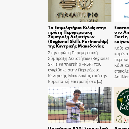
Το Επιμελητήριο Κιλκίς στην
Εκατον
πρώτη Περιφερειακή
στο An
Σύμπραξη Δεξιοτήτων
Γιατί η
(Regional Skills Partnership)
καίγετα
της Κεντρικής Μακεδονίας
Κάθε κα
Στην πρώτη Περιφερειακή
καμένα
Σύμπραξη Δεξιοτήτων (Regional
περιουσ
Skills Partnership –RSP), που
Κάθε κ
εγκρίθηκε στην Περιφέρεια
επικαλε
Κεντρικής Μακεδονίας από την
AntiNer
Ευρωπαϊκή Επιτροπή στο
[…]
Παγκόσμιο Κ20: Στον τελικό
Διαγων