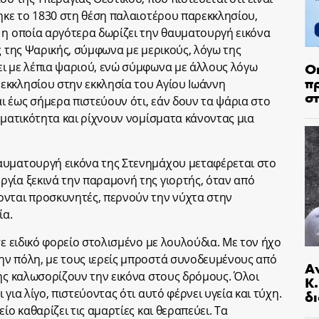
τηκε το 1830 στη θέση παλαιοτέρου παρεκκλησίου,
 η οποία αργότερα δωρίζει την θαυματουργή εικόνα
ς της Ψαρικής, σύμφωνα με μερικούς, λόγω της
Ο
ει με λέπια ψαριού, ενώ σύμφωνα με άλλους λόγω
π
εκκλησίου στην εκκλησία του Αγίου Ιωάννη
σ
 έως σήμερα πιστεύουν ότι, εάν δουν τα ψάρια στο
γματικότητα και ρίχνουν νομίσματα κάνοντας μια
αυματουργή εικόνα της Στενημάχου μεταφέρεται στο
γία ξεκινά την παραμονή της γιορτής, όταν από
ονται προσκυνητές, περνούν την νύχτα στην
ία.
σε ειδικό φορείο στολισμένο με λουλούδια. Με τον ήχο
ην πόλη, με τους ιερείς μπροστά συνοδευμένους από
Α
λης καλωσορίζουν την εικόνα στους δρόμους. Όλοι
Κ
για λίγο, πιστεύοντας ότι αυτό φέρνει υγεία και τύχη.
δι
ίο καθαρίζει τις αμαρτίες και θεραπεύει. Τα