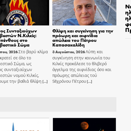
Ν
η
ηλ
φ
Π
ος Συνταξιούχων
Θλίψη και συγκίνηση για την
εστών Ν.Κιλκίς:
πρόωρη και αιφνίδια
πένθους στο
απώλεια του Πέτρου
βεστικό Σώμα
Καπασακαλίδη
Στο βαρύ κλίμα
Λύπη και
στου, 2026
3 Αυγούστου, 2026
κρατεί σε όλο το
συγκίνηση στην κοινωνία του
εστικό Σώμα, ως
Κιλκίς προκάλεσε το θλιβερό
ος συνταξιούχων
άγγελμα της αιφνίδιας όσο και
εστών νομού Κιλκίς,
πρόωρης απώλειας τού
ουμε την βαθιά θλίψη
58χρόνου Πέτρου
[…]
[…]