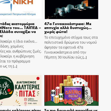
τάδες εκατομμύρια
47α Γυναικοκάστρεια: Με
tiNero του… ΤΑΙΠΕΔ –
επιτυχία αλλά δυστυχώς…
 Ελλάδα συνεχίζει να
χωρίς φώτα!
ι;
Το επιτυχημένο στίγμα τους στα
λοκαίρι η ίδια εικόνα…
πολιτιστικά δρώμενα του νομού
 δάση, χαμένες
άφησαν τα εφετινά 47α
ίες και ανθρώπινες ζωές.
Γυναικοκάστρεια από την
αλοκαίρι η κυβέρνηση
Πέμπτη 30 Ιουλίου εώς
[…]
ίται το πρόγραμμα
o ως τη
[…]
ισμός καλύτερης πίτας
Τα πιο δημοφιλή παιχνίδια με