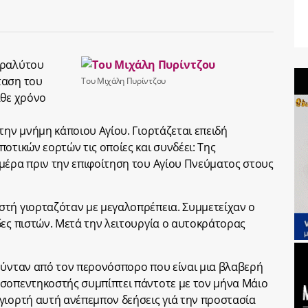
αραλύτου
ταση του
Του Μιχάλη Πυρίντζου
άθε χρόνο
την μνήμη κάποιου Αγίου. Γιορτάζεται επειδή
οτικών εορτών τις οποίες και συνδέει: Της
μέρα πριν την επιφοίτηση του Αγίου Πνεύματος στους
στή γιορταζόταν με μεγαλοπρέπεια. Συμμετείχαν ο
δες πιστών. Μετά την λειτουργία ο αυτοκράτορας
ούνταν από τον περονόσπορο που είναι μια βλαβερή
εσοπεντηκοστής συμπίπτει πάντοτε με τον μήνα Μάιο
γιορτή αυτή ανέπεμπον δεήσεις γιά την προστασία