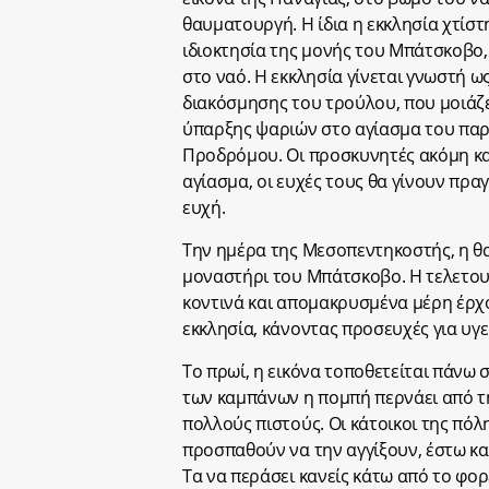
θαυματουργή. Η ίδια η εκκλησία χτίσ
ιδιοκτησία της μονής του Μπάτσκοβο,
στο ναό. Η εκκλησία γίνεται γνωστή ω
διακόσμησης του τρούλου, που μοιάζ
ύπαρξης ψαριών στο αγίασμα του παρ
Προδρόμου. Οι προσκυνητές ακόμη και
αγίασμα, οι ευχές τους θα γίνουν πρα
ευχή.
Την ημέρα της Μεσοπεντηκοστής, η θ
μοναστήρι του Μπάτσκοβο. Η τελετουρ
κοντινά και απομακρυσμένα μέρη έρχ
εκκλησία, κάνοντας προσευχές για υγε
Το πρωί, η εικόνα τοποθετείται πάνω 
των καμπάνων η πομπή περνάει από τ
πολλούς πιστούς. Οι κάτοικοι της πό
προσπαθούν να την αγγίξουν, έστω και 
Τα να περάσει κανείς κάτω από το φορε