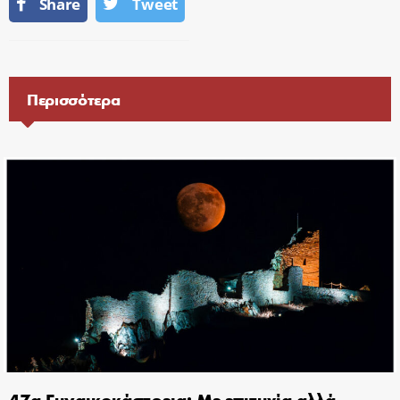
Share
Tweet
Περισσότερα
47α Γυναικοκάστρεια: Με επιτυχία αλλά