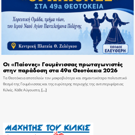
Οι «Παίονες» Γουμένισσας πρωταγωνιστές
στην παράδοση στα 49α Θεοτόκεια 2026
Τα Θεοτόκεια αποτελούν τον μακροβιότερο και σημαντικότερο πολιτιστικό
θεσμό της Γουμένισσας και της ευρύτερης περιοχής της αντιπεριφέρειας
Κιλκίς. Κάθε Αύγουστο,
[…]