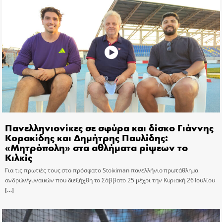
Πανελληνιονίκες σε σφύρα και δίσκο Γιάννης
Κορακίδης και Δημήτρης Παυλίδης:
«Μητρόπολη» στα αθλήματα ρίψεων το
Κιλκίς
Για τις πρωτιές τους στο πρόσφατο Stoiximan πανελλήνιο πρωτάθλημα
ανδρών/γυναικών που διεξήχθη το Σάββατο 25 μέχρι την Κυριακή 26 Ιουλίου
[…]