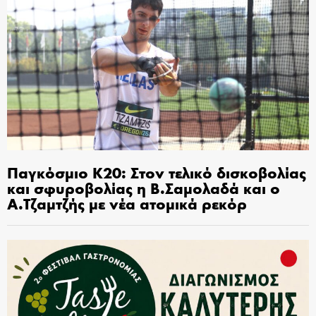
Παγκόσμιο Κ20: Στον τελικό δισκοβολίας
και σφυροβολίας η Β.Σαμολαδά και ο
Α.Τζαμτζής με νέα ατομικά ρεκόρ