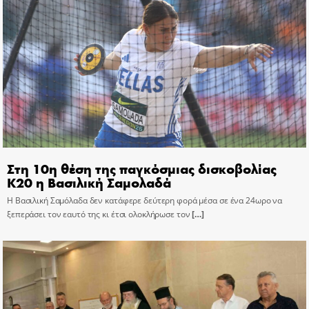
Στη 10η θέση της παγκόσμιας δισκοβολίας
Κ20 η Βασιλική Σαμολαδά
Η Βασιλική Σαμόλαδα δεν κατάφερε δεύτερη φορά μέσα σε ένα 24ωρο να
ξεπεράσει τον εαυτό της κι έτσι ολοκλήρωσε τον
[…]