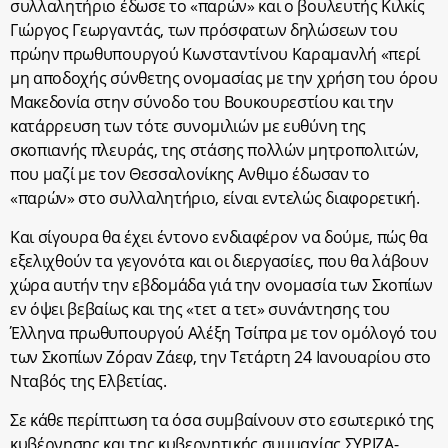
συλλαλητήριο έδωσε το «παρών» και ο βουλευτής Κιλκίς
Γιώργος Γεωργαντάς, των πρόσφατων δηλώσεων του
πρώην πρωθυπουργού Κωνσταντίνου Καραμανλή «περί
μη αποδοχής σύνθετης ονομασίας με την χρήση του όρου
Μακεδονία στην σύνοδο του Βουκουρεστίου και την
κατάρρευση των τότε συνομιλιών με ευθύνη της
σκοπιανής πλευράς, της στάσης πολλών μητροπολιτών,
που μαζί με τον Θεσσαλονίκης Ανθιμο έδωσαν το
«παρών» στο συλλαλητήριο, είναι εντελώς διαφορετική.
Και σίγουρα θα έχει έντονο ενδιαφέρον να δούμε, πώς θα
εξελιχθούν τα γεγονότα και οι διεργασίες, που θα λάβουν
χώρα αυτήν την εβδομάδα γιά την ονομασία των Σκοπίων
εν όψει βεβαίως και της «τετ α τετ» συνάντησης του
Έλληνα πρωθυπουργού Αλέξη Τσίπρα με τον ομόλογό του
των Σκοπίων Ζόραν Ζάεφ, την Τετάρτη 24 Ιανουαρίου στο
Νταβός της Ελβετίας.
Σε κάθε περίπτωση τα όσα συμβαίνουν στο εσωτερικό της
κυβέρνησης και της κυβερνητικής συμμαχίας ΣΥΡΙΖΑ-