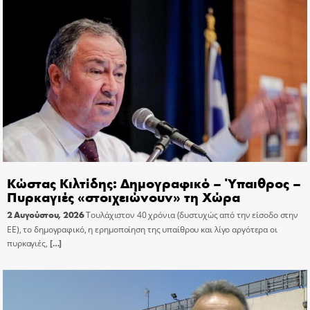
Κώστας Κιλτίδης: Δημογραφικό – Ύπαιθρος –
Πυρκαγιές «στοιχειώνουν» τη Χώρα
2 Αυγούστου, 2026
Τουλάχιστον 40 χρόνια (δυστυχώς από την είσοδο στην
ΕΕ), το δημογραφικό, η ερημοποίηση της υπαίθρου και λίγο αργότερα οι
πυρκαγιές,
[…]