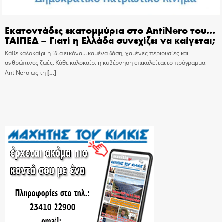
Εκατοντάδες εκατομμύρια στο AntiNero του…
ΤΑΙΠΕΔ – Γιατί η Ελλάδα συνεχίζει να καίγεται;
Κάθε καλοκαίρι η ίδια εικόνα… καμένα δάση, χαμένες περιουσίες και
ανθρώπινες ζωές. Κάθε καλοκαίρι η κυβέρνηση επικαλείται το πρόγραμμα
AntiNero ως τη
[…]