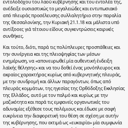
εντολοδόχου του λαού κυβέρνησης και του εντολέα της,
ανέδειξε ουσιαστικώς το μεγαλειώδες και εντυπωσιακό
από πλευράς προσέλευσης συλλαλητήριο στην παραλία
της Θεσσαλονίκης, την Κυριακή 21.1.18 και μάλιστα υπό
αντίξοοες γιά τέτοιου είδους συγκεντρώσεις καιρικές
συνθήκες.
Και τούτο, διότι, παρά τις πολύπλευρες προσπάθειες και
την συνέργεια και της πλειοψηφίας των μέσων
ενημέρωση, να «απονευρωθεί μία αυθεντική ένδειξη
λαϊκής θέλησης» και να του δοθεί ένας μονόπλευρος και
ακραίος χαρακτήρας κυρίως από κυβερνητικής πλευράς,
με την συνδρομή και άλλων παραγόντων, όπως από
πλευράς κομμάτων, της ηγεσίας της Ορθόδοξης Εκκλησίας
της Ελλάδος, αυτό με τον παλμό και κυρίως με την
μαζικότητα και παρά τις εμφανείς οργανωτικές του
αδυναμίες εξέθεσε τους πολέμιους και έδωσε με σαφή
ευκρίνεια την διαφορετική του θέση σε σχέση με αυτήν
της κυβέρνησης, που εκτιμά ως «ευκαιρία» μία συμφωνία