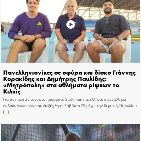
Πανελληνιονίκες σε σφύρα και δίσκο Γιάννης
Κορακίδης και Δημήτρης Παυλίδης:
«Μητρόπολη» στα αθλήματα ρίψεων το
Κιλκίς
Για τις πρωτιές τους στο πρόσφατο Stoiximan πανελλήνιο πρωτάθλημα
ανδρών/γυναικών που διεξήχθη το Σάββατο 25 μέχρι την Κυριακή 26 Ιουλίου
[…]