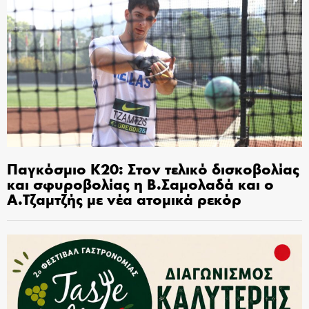
Παγκόσμιο Κ20: Στον τελικό δισκοβολίας
και σφυροβολίας η Β.Σαμολαδά και ο
Α.Τζαμτζής με νέα ατομικά ρεκόρ