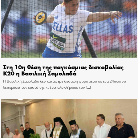
Στη 10η θέση της παγκόσμιας δισκοβολίας
Κ20 η Βασιλική Σαμολαδά
Η Βασιλική Σαμόλαδα δεν κατάφερε δεύτερη φορά μέσα σε ένα 24ωρο να
ξεπεράσει τον εαυτό της κι έτσι ολοκλήρωσε τον
[…]