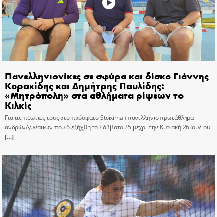
Πανελληνιονίκες σε σφύρα και δίσκο Γιάννης
Κορακίδης και Δημήτρης Παυλίδης:
«Μητρόπολη» στα αθλήματα ρίψεων το
Κιλκίς
Για τις πρωτιές τους στο πρόσφατο Stoiximan πανελλήνιο πρωτάθλημα
ανδρών/γυναικών που διεξήχθη το Σάββατο 25 μέχρι την Κυριακή 26 Ιουλίου
[…]