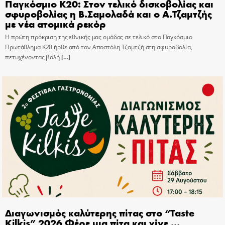
Παγκόσμιο Κ20: Στον τελικό δισκοβολίας και
σφυροβολίας η Β.Σαμολαδά και ο Α.Τζαμτζής
με νέα ατομικά ρεκόρ
Η πρώτη πρόκριση της εθνικής μας ομάδας σε τελικό στο Παγκόσμιο
Πρωτάθλημα Κ20 ήρθε από τον Αποστόλη Τζαμτζή στη σφυροβολία,
πετυχένοντας βολή
[…]
Διαγωνισμός καλύτερης πίτας στο “Taste
Kilkis” 2026 Φέρε μια πίτα και γίνε …