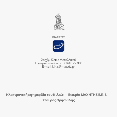
2ο χλμ Κιλκίς Μεταλλικού
Τηλεφωνικό κέντρο: 23410 22 900
E-mail:
kilkis@maxitis.gr
Ηλεκτρονική εφημερίδα του Κιλκίς
Εταιρία ΜΑΧΗΤΗΣ Ε.Π.Ε.
Σταύρος Ορφανίδης