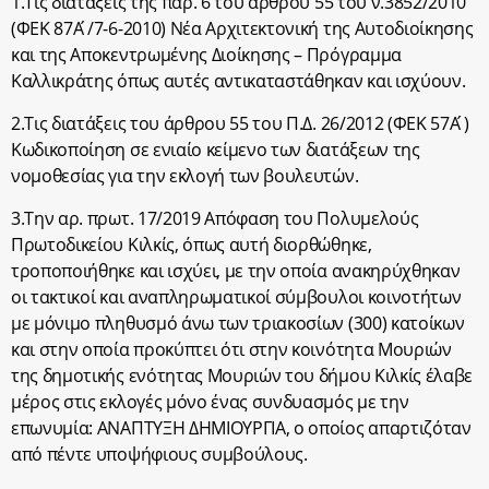
1.Τις διατάξεις της παρ. 6 του άρθρου 55 του ν.3852/2010
(ΦΕΚ 87Α ́/7-6-2010) Νέα Αρχιτεκτονική της Αυτοδιοίκησης
και της Αποκεντρωμένης Διοίκησης – Πρόγραμμα
Καλλικράτης όπως αυτές αντικαταστάθηκαν και ισχύουν.
2.Τις διατάξεις του άρθρου 55 του Π.Δ. 26/2012 (ΦΕΚ 57Α ́)
Κωδικοποίηση σε ενιαίο κείμενο των διατάξεων της
νομοθεσίας για την εκλογή των βουλευτών.
3.Την αρ. πρωτ. 17/2019 Απόφαση του Πολυμελούς
Πρωτοδικείου Κιλκίς, όπως αυτή διορθώθηκε,
τροποποιήθηκε και ισχύει, με την οποία ανακηρύχθηκαν
οι τακτικοί και αναπληρωματικοί σύμβουλοι κοινοτήτων
με μόνιμο πληθυσμό άνω των τριακοσίων (300) κατοίκων
και στην οποία προκύπτει ότι στην κοινότητα Μουριών
της δημοτικής ενότητας Μουριών του δήμου Κιλκίς έλαβε
μέρος στις εκλογές μόνο ένας συνδυασμός με την
επωνυμία: ΑΝΑΠΤΥΞΗ ΔΗΜΙΟΥΡΓΙΑ, ο οποίος απαρτιζόταν
από πέντε υποψήφιους συμβούλους.