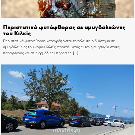
Περιστατικά φυτόφθορας σε αμυγδαλεώνες
του Κιλκίς
Περιστατικά φυτόφθορας καταγράφονται το τελευταίο διάστημα σε
αμυγδαλεώνες του νομού Κιλκίς, προκαλώντας έντονη ανησυχία στους
παραγωγούς και στις αρμόδιες υπηρεσίες.
[…]