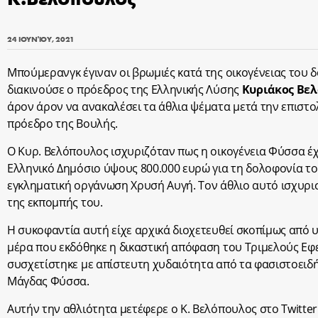
24 ΙΟΥΝΊΟΥ, 2021
Μπούμερανγκ έγιναν οι βρωμιές κατά της οικογένειας το
διακινούσε ο πρόεδρος της Ελληνικής Λύσης
Κυριάκος Βε
άρον άρον να ανακαλέσει τα άθλια ψέματα μετά την επιστ
πρόεδρο της Βουλής.
Ο Κυρ. Βελόπουλος ισχυριζόταν πως η οικογένεια Φύσσα έ
Ελληνικό Δημόσιο ύψους 800.000 ευρώ για τη δολοφονία τ
εγκληματική οργάνωση Χρυσή Αυγή. Τον άθλιο αυτό ισχυρισ
της εκπομπής του.
Η συκοφαντία αυτή είχε αρχικά διοχετευθεί σκοπίμως από 
μέρα που εκδόθηκε η δικαστική απόφαση του Τριμελούς Ε
συσχετίστηκε με απίστευτη χυδαιότητα από τα φασιστοειδή,
Μάγδας Φύσσα.
Αυτήν την αθλιότητα μετέφερε ο Κ. Βελόπουλος στο Twitter 