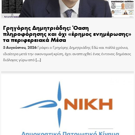
Γρηγόρης Δημητριάδης: Όαση
πληροφόρησης και όχι «έρημος ενημέρωσης»
τα περιφερειακά Μέσα
3 Αυγούστου, 2026
Γράφει ο Γρηγόρης Δημητριάδης Εδώ και πολλά χρόνια,
ιδιαίτερα μετά την οικονομική κρίση, έχει αναπτυχθεί ένας έντονος δημόσιος
διάλογος γύρω από
[…]