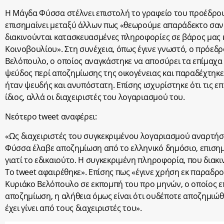
Η Μάγδα Φύσσα στέλνει επιστολή το γραφείο του προέδρου
επισημαίνει μεταξύ άλλων πως «θεωρούμε απαράδεκτο σαν
διακινούνται κατασκευασμένες πληροφορίες σε βάρος μας 
Κοινοβουλίου». Στη συνέχεια, όπως έγινε γνωστό, ο πρόεδρ
Βελόπουλο, ο οποίος αναγκάστηκε να αποσύρει τα επίμαχα 
ψεύδος περί αποζημίωσης της οικογένειας και παραδέχτηκε
ήταν ψευδής και ανυπόστατη. Επίσης ισχυρίστηκε ότι τις επ
ίδιος, αλλά οι διαχειριστές του λογαριασμού του.
Νεότερο tweet αναφέρει:
«Ως διαχειριστές του συγκεκριμένου λογαριασμού αναρτήσ
Φύσσα έλαβε αποζημίωση από το ελληνικό δημόσιο, επισημ
γιατί το εδικαιούτο. Η συγκεκριμένη πληροφορία, που διακιν
Το tweet αφαιρέθηκε». Επίσης πως «έγινε χρήση εκ παραδρο
Κυριάκο Βελόπουλο σε εκπομπή του προ μηνών, ο οποίος ε
αποζημίωση, η αλήθεια όμως είναι ότι ουδέποτε αποζημιώ
έχει γίνει από τους διαχειριστές του».