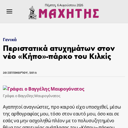
Πέμπτη, 6 Αυγούστου 2026
Γενικά
Περιστατικά ατυχημάτων στον
νέο «Κήπο»-πάρκο του Κιλκίς
30 ΣΕΠΤΕΜΒΡΊΟΥ, 2016
Γράφει ο Βαγγέλης Μαυρογόνατος
Αγαπητοί αναγνώστες, προ καιρού είχα υποσχεθεί, μέσω
της αρθογραφίας μου, τόσο στον εαυτό μου, όσο και σε
εσάς να μην ασχοληθώ πλέον με το πολυσυζητημένο
θέμα της αποτυχίας ανάπλασης του «Kήπου»-πάρκου