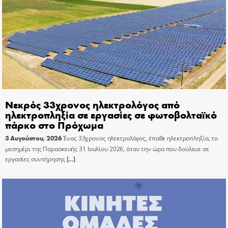
Νεκρός 33χρονος ηλεκτρολόγος από
ηλεκτροπληξία σε εργασίες σε φωτοβολταϊκό
πάρκο στο Πρόχωμα
3 Αυγούστου, 2026
Ένας 33χρονος ηλεκτρολόγος, έπαθε ηλεκτροπληξία, το
μεσημέρι της Παρασκευής 31 Ιουλίου 2026, όταν την ώρα που δούλευε σε
εργασίες συντήρησης
[…]