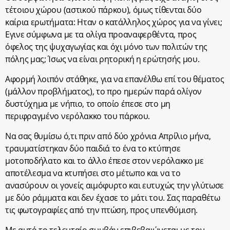
τέτοιου χώρου (αστικού πάρκου), όμως τίθενται δύο
καίρια ερωτήματα: Ηταν ο κατάλληλος χώρος για να γίνει;
Εγινε σύμφωνα με τα ολίγα προαναφερθέντα, προς
όφελος της ψυχαγωγίας και όχι μόνο των πολιτών της
πόλης μας; Ίσως να είναι ρητορική η ερώτησής μου.
Αφορμή λοιπόν στάθηκε, για να επανέλθω επί του θέματος
(μάλλον προβλήματος), το προ ημερών παρά ολίγον
δυστύχημα με νήπιο, το οποίο έπεσε στο μη
περιφραγμένο νερόλακκο του πάρκου.
Να σας θυμίσω ό,τι πριν από δύο χρόνια Απρίλιο μήνα,
τραυματίστηκαν δύο παιδιά το ένα το κτύπησε
μοτοποδήλατο και το άλλο έπεσε στον νερόλακκο με
αποτέλεσμα να κτυπήσει στο μέτωπο και να το
ανασύρουν οι γονείς αιμόφυρτο και ευτυχώς την γλύτωσε
με δύο ράμματα και δεν έχασε το μάτι του. Σας παραθέτω
τις φωτογραφίες από την πτώση, προς υπενθύμιση.