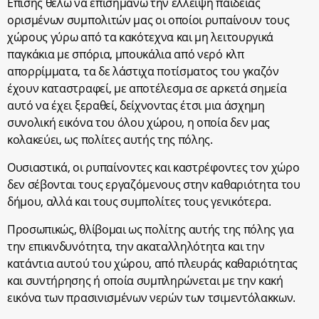
Επίσης θέλω να επισημάνω την έλλειψη παιδείας
ορισμένων συμπολιτών μας οι οποίοι ρυπαίνουν τους
χώρους γύρω από τα κακότεχνα και μη λειτουργικά
παγκάκια με σπόρια, μπουκάλια από νερό κλπ
απορρίμματα, τα δε λάστιχα ποτίσματος του γκαζόν
έχουν καταστραφεί, με αποτέλεσμα σε αρκετά σημεία
αυτό να έχει ξεραθεί, δείχνοντας έτσι μια άσχημη
συνολική εικόνα του όλου χώρου, η οποία δεν μας
κολακεύει, ως πολίτες αυτής της πόλης.
Ουσιαστικά, οι ρυπαίνοντες και καστρέφοντες τον χώρο
δεν σέβονται τους εργαζόμενους στην καθαριότητα του
δήμου, αλλά και τους συμπολίτες τους γενικότερα.
Προσωπικώς, θλίβομαι ως πολίτης αυτής της πόλης για
την επικινδυνότητα, την ακαταλληλότητα και την
κατάντια αυτού του χώρου, από πλευράς καθαριότητας
και συντήρησης ή οποία συμπληρώνεται με την κακή
εικόνα των πρασινισμένων νερών των τσιμεντόλακκων.