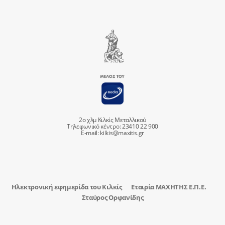
2ο χλμ Κιλκίς Μεταλλικού
Τηλεφωνικό κέντρο: 23410 22 900
E-mail:
kilkis@maxitis.gr
Ηλεκτρονική εφημερίδα του Κιλκίς
Εταιρία ΜΑΧΗΤΗΣ Ε.Π.Ε.
Σταύρος Ορφανίδης