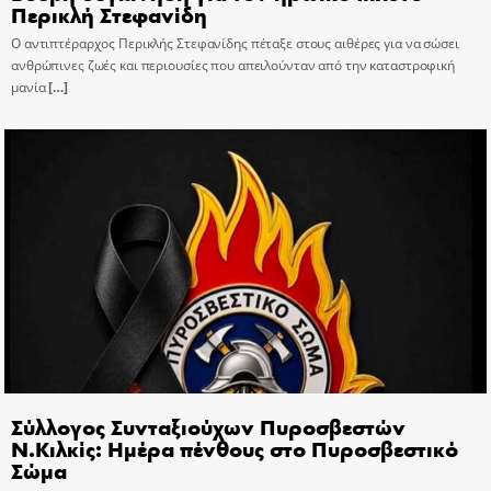
Περικλή Στεφανίδη
Ο αντιπτέραρχος Περικλής Στεφανίδης πέταξε στους αιθέρες για να σώσει
ανθρώπινες ζωές και περιουσίες που απειλούνταν από την καταστροφική
μανία
[…]
Σύλλογος Συνταξιούχων Πυροσβεστών
Ν.Κιλκίς: Ημέρα πένθους στο Πυροσβεστικό
Σώμα