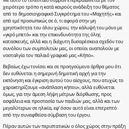
Με αυτό το τελευταίο συμβάν επιβεβαιώνεται με τον
χειρότερο τρόπο η κατά καιρούς ανάδειξη του θέματος
από το δημοσιογραφικό Συγκρότημα του «Μαχητής» και
από εμέ προσωπικώς σε ό, τι αφορά στην μη
χρηστικότητα του όλου χώρου, την κάλυψή του μόνο με
«γκρό μπετό» και την επικινδυνότητα της όλης
κατασκευής, αλλά και η διάχυτη δυσαρέσκεια σχεδόν του
συνόλου των συμπολιτών μας, οι οποίοι αναπολούν με
νοσταλγία τον παλαιό γραφικό μας «Κήπο».
Βεβαίως έχω τονίσει και σε προηγούμενα άρθρα μου ότι
δεν ευθύνεται η σημερινή δημοτική αρχή για την
εκπόνηση και έγκριση αυτού του αίσχους, που ατυχώς το
χαρακτηρίζουμε «ανάπλαση κήπου», αλλά ευθύνεται
όμως, για την άμεση λήψη μέτρων διόρθωσης, προς
ασφάλεια και προστασία των παιδιών μας, αλλά και των
μεγαλύτερων σε ηλικία, εφ’ όσον αυτό είναι επιτρεπτό
από την συναφθείσα σύμβαση του έργου.
Πέραν αυτών των περιστατικών ο όλος χώρος στην πράξη