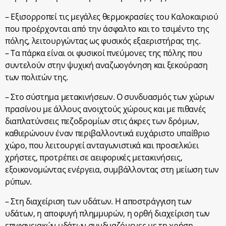
– Εξισορροπεί τις μεγάλες θερμοκρασίες του Καλοκαιριού
που προέρχονται από την άσφαλτο και το τσιμέντο της
πόλης, λειτουργώντας ως φυσικός εξαεριστήρας της.
– Τα πάρκα είναι οι φυσικοί πνεύμονες της πόλης που
συντελούν στην ψυχική αναζωογόνηση και ξεκούραση
των πολιτών της.
– Στο σύστημα μετακινήσεων. Ο συνδυασμός των χώρων
πρασίνου με άλλους ανοιχτούς χώρους και με πιθανές
διαπλατύνσεις πεζοδρομίων στις άκρες των δρόμων,
καθιερώνουν έναν περιβαλλοντικά ευχάριστο υπαίθριο
χώρο, που λειτουργεί ανταγωνιστικά και προσελκύει
χρήστες, προτρέπει σε αειφορικές μετακινήσεις,
εξοικονομώντας ενέργεια, συμβάλλοντας στη μείωση των
ρύπων.
– Στη διαχείριση των υδάτων. Η αποστράγγιση των
υδάτων, η αποφυγή πλημμυρών, η ορθή διαχείριση των
επιφανειακών υδάτων συνδυαζόμενες με τη χρήση