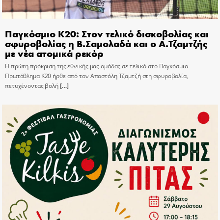
Παγκόσμιο Κ20: Στον τελικό δισκοβολίας και
σφυροβολίας η Β.Σαμολαδά και ο Α.Τζαμτζής
με νέα ατομικά ρεκόρ
Η πρώτη πρόκριση της εθνικής μας ομάδας σε τελικό στο Παγκόσμιο
Πρωτάθλημα Κ20 ήρθε από τον Αποστόλη Τζαμτζή στη σφυροβολία,
πετυχένοντας βολή
[…]