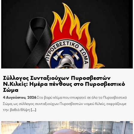
Σύλλογος Συνταξιούχων Πυροσβεστών
Ν.Κιλκίς: Ημέρα πένθους στο Πυροσβεστικό
Σώμα
4 Αυγούστου, 2026
Στο βαρύ κλίμα που επικρατεί σε όλο το Πυροσβεστικό
Σώμα, ως σύλλογος συνταξιούχων Πυροσβεστών νομού Κιλκίς, εκφράζουμε
την βαθιά θλίψη
[…]