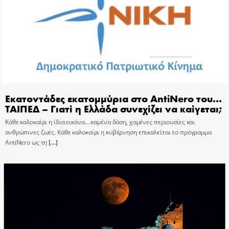
Εκατοντάδες εκατομμύρια στο AntiNero του…
ΤΑΙΠΕΔ – Γιατί η Ελλάδα συνεχίζει να καίγεται;
Κάθε καλοκαίρι η ίδια εικόνα… καμένα δάση, χαμένες περιουσίες και
ανθρώπινες ζωές. Κάθε καλοκαίρι η κυβέρνηση επικαλείται το πρόγραμμα
AntiNero ως τη
[…]