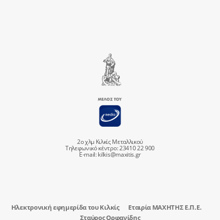
2ο χλμ Κιλκίς Μεταλλικού
Τηλεφωνικό κέντρο: 23410 22 900
E-mail:
kilkis@maxitis.gr
Ηλεκτρονική εφημερίδα του Κιλκίς
Εταιρία ΜΑΧΗΤΗΣ Ε.Π.Ε.
Σταύρος Ορφανίδης