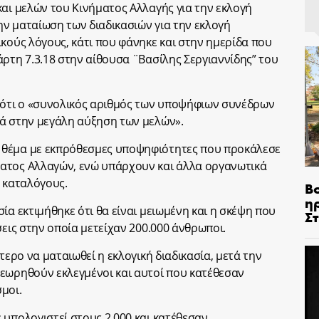
και μελών του Κινήματος Αλλαγής για την εκλογή
ν ματαίωση των διαδικασιών για την εκλογή
κούς λόγους, κάτι που φάνηκε και στην ημερίδα που
άρτη 7.3.18 στην αίθουσα ¨Βασίλης Σεργιαννίδης” του
ότι ο «συνολικός αριθμός των υποψήφιων συνέδρων
κά στην μεγάλη αύξηση των μελών».
 θέμα με εκπρόθεσμες υποψηφιότητες που προκάλεσε
ατος Αλλαγών, ενώ υπάρχουν και άλλα οργανωτικά
ς καταλόγους.
Β
η
ία εκτιμήθηκε ότι θα είναι μειωμένη και η σκέψη που
Σ
σεις στην οποία μετείχαν 200.000 άνθρωποι.
τερο να ματαιωθεί η εκλογική διαδικασία, μετά την
εωρηθούν εκλεγμένοι και αυτοί που κατέθεσαν
μοι.
 υπολογιστεί στους 2.000 και κατέθεσαν