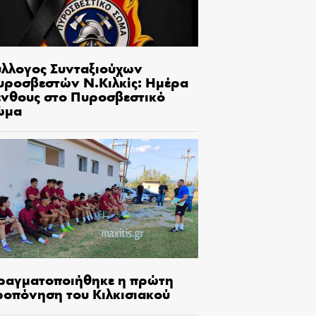
ύλλογος Συνταξιούχων
υροσβεστών Ν.Κιλκίς: Ημέρα
ένθους στο Πυροσβεστικό
ώμα
ραγματοποιήθηκε η πρώτη
ροπόνηση του Κιλκισιακού