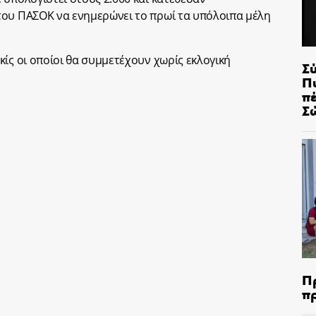
του ΠΑΣΟΚ να ενημερώνει το πρωί τα υπόλοιπα μέλη
ίς οι οποίοι θα συμμετέχουν χωρίς εκλογική
Σ
Π
π
Σ
Π
π