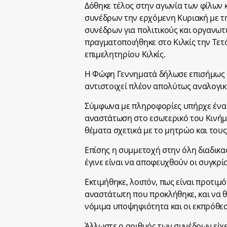
Δόθηκε τέλος στην αγωνία των φίλων 
συνέδρων την ερχόμενη Κυριακή με τη
συνέδρων για πολιτικούς και οργανωτι
πραγματοποιήθηκε στο Κιλκίς την Τετ
επιμελητηρίου Κιλκίς.
H Φώφη Γεννηματά δήλωσε επισήμως 
αντιστοιχεί πλέον απολύτως αναλογι
Σύμφωνα με πληροφορίες υπήρχε ένα
αναστάτωση στο εσωτερικό του Κινήμ
θέματα σχετικά με το μητρώο και του
Επίσης η συμμετοχή στην όλη διαδικασ
έγινε είναι να αποφευχθούν οι συγκρί
Εκτιμήθηκε, λοιπόν, πως είναι προτιμό
αναστάτωτη που προκλήθηκε, και να θ
νόμιμα υποψηφιότητα και οι εκπρόθεσ
Άλλωστε ο αριθμός των συνέδρων είχε