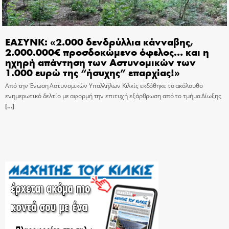
ΕΑΣΥΝΚ: «2.000 δενδρύλλια κάνναβης,
2.000.000€ προσδοκώμενο όφελος… και η
ηχηρή απάντηση των Αστυνομικών των
1.000 ευρώ της “ήσυχης” επαρχίας!»
Από την Ένωση Αστυνομικών Υπαλλήλων Κιλκίς εκδόθηκε το ακόλουθο
ενημερωτικό δελτίο με αφορμή την επιτυχή εξάρθρωση από το τμήμα Δίωξης
[…]