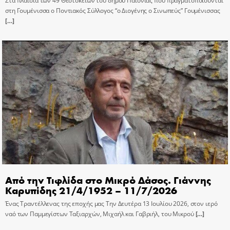
Στα πλαίσια των 49 Θεοτοκείων του δήμου Παιονίας που πραγματοποιούνται
στη Γουμένισσα ο Ποντιακός Σύλλογος “ο Διογένης ο Σινωπεύς” Γουμένισσας
[…]
Από την Τιφλίδα στο Μικρό Δάσος. Γιάννης
Καρυπίδης 21/4/1952 – 11/7/2026
Ένας Τραντέλλενας της εποχής μας Την Δευτέρα 13 Ιουλίου 2026, στον ιερό
ναό των Παμμεγίστων Ταξιαρχών, Μιχαήλ και Γαβριήλ, του Μικρού
[…]