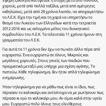
Έφηβη ξεκίνησα και έφτασε η στιγμή μετά από πολλούς
χορούς, μετά από πολλά ταξίδια, μετά από αμέτρητες
εκδηλώσεις, μετά από 28 χρόνια λοιπόν, να αποχαιρετήσω
το Λ.Ε.Κ. Είχα την τιμή και τη χαρά να υπηρετήσω το
θεσμό του Λυκείου των Ελληνίδων κατά την τετραετία
2012-2016 και ως εκλεγμένο μέλος του διοικητικού
συμβουλίου του Λ.Ε.Κ. Τα τελευταία 11 χρόνια ήμουν στη
γραμματεία του Λ.Ε.Κ.
Για αυτά τα 11 χρόνια δεν έχω να πω κάτι άλλο πέρα από
ευχαριστώ. Ένα ευχαριστώ σε όλους. Μικρούς και
μεγάλους χορευτές. Στους γονείς των παιδιών που
πραγματικά μεταξύ μας υπήρχε μια σχέση αγάπης. Το
πιστεύω. Κάθε τηλεφώνημα, δεν ήταν απλά τηλεφώνημα
ενημέρωσης.
Ήταν τηλεφώνημα για να μάθω πως είναι οι ίδιοι, πως
πέρασαν το καλοκαίρι και αντίστοιχα να με ρωτήσουν πως
πέρασα κι εγώ το καλοκαίρι μου. Αν είμαι καλά στην υγεία
μου. Ευχαριστώ πολύ όλους τους ελεύθερους