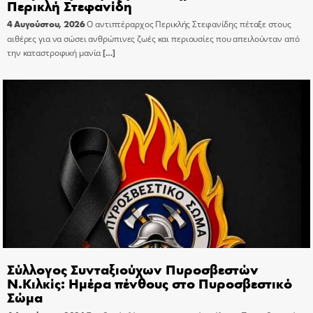
Περικλή Στεφανίδη
4 Αυγούστου, 2026
Ο αντιπτέραρχος Περικλής Στεφανίδης πέταξε στους
αιθέρες για να σώσει ανθρώπινες ζωές και περιουσίες που απειλούνταν από
την καταστροφική μανία
[…]
Σύλλογος Συνταξιούχων Πυροσβεστών
Ν.Κιλκίς: Ημέρα πένθους στο Πυροσβεστικό
Σώμα