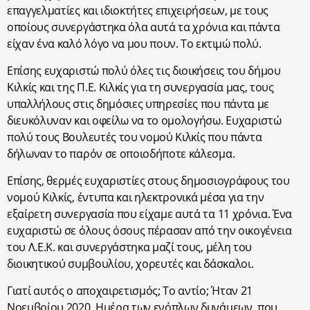
επαγγελματίες και ιδιοκτήτες επιχειρήσεων, με τους
οποίους συνεργάστηκα όλα αυτά τα χρόνια και πάντα
είχαν ένα καλό λόγο να μου πουν. Το εκτιμώ πολύ.
Επίσης ευχαριστώ πολύ όλες τις διοικήσεις του δήμου
Κιλκίς και της Π.Ε. Κιλκίς για τη συνεργασία μας, τους
υπαλλήλους στις δημόσιες υπηρεσίες που πάντα με
διευκόλυναν και οφείλω να το ομολογήσω. Ευχαριστώ
πολύ τους Βουλευτές του νομού Κιλκίς που πάντα
δήλωναν το παρόν σε οποιοδήποτε κάλεσμα.
Επίσης, θερμές ευχαριστίες στους δημοσιογράφους του
νομού Κιλκίς, έντυπα και ηλεκτρονικά μέσα για την
εξαίρετη συνεργασία που είχαμε αυτά τα 11 χρόνια. Ένα
ευχαριστώ σε όλους όσους πέρασαν από την οικογένεια
του Λ.Ε.Κ. και συνεργάστηκα μαζί τους, μέλη του
διοικητικού συμβουλίου, χορευτές και δάσκαλοι.
Γιατί αυτός ο αποχαιρετισμός; Το αντίο; Ήταν 21
Νοεμβρίου 2020. Ημέρα των ενόπλων δυνάμεων, που