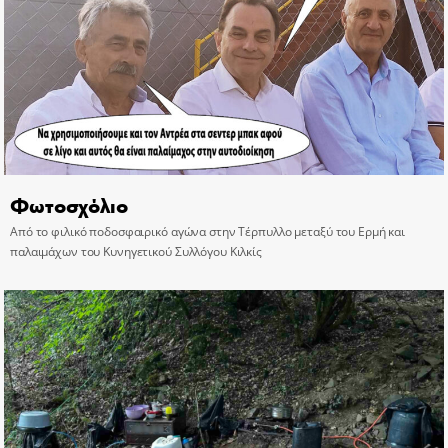
Φωτοσχόλιο
Από το φιλικό ποδοσφαιρικό αγώνα στην Τέρπυλλο μεταξύ του Ερμή και
παλαιμάχων του Κυνηγετικού Συλλόγου Κιλκίς