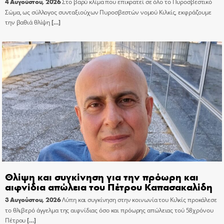
4 Αυγούστου, 2026
Στο βαρύ κλίμα που επικρατεί σε όλο το Πυροσβεστικό
Σώμα, ως σύλλογος συνταξιούχων Πυροσβεστών νομού Κιλκίς, εκφράζουμε
την βαθιά θλίψη
[…]
Θλίψη και συγκίνηση για την πρόωρη και
αιφνίδια απώλεια του Πέτρου Καπασακαλίδη
3 Αυγούστου, 2026
Λύπη και συγκίνηση στην κοινωνία του Κιλκίς προκάλεσε
το θλιβερό άγγελμα της αιφνίδιας όσο και πρόωρης απώλειας τού 58χρόνου
Πέτρου
[…]