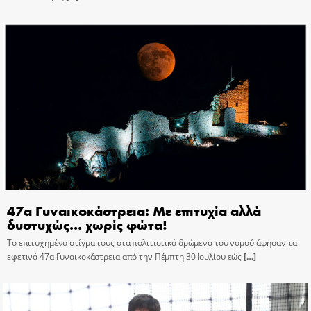
47α Γυναικοκάστρεια: Με επιτυχία αλλά
δυστυχώς… χωρίς φώτα!
Το επιτυχημένο στίγμα τους στα πολιτιστικά δρώμενα του νομού άφησαν τα
εφετινά 47α Γυναικοκάστρεια από την Πέμπτη 30 Ιουλίου εώς
[…]