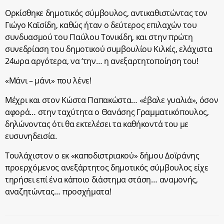
Ορκίσθηκε δημοτικός σύμβουλος, αντικαθιστώντας τον
Γιώγο Καϊσίδη, καθώς ήταν ο δεύτερος επιλαχών του
συνδυασμού του Παύλου Τονικίδη, και στην πρώτη
συνεδρίαση του δημοτικού συμβουλίου Κιλκίς, ελάχιστα
24ωρα αργότερα, να ‘την… η ανεξαρτητοποίηση του!
«Μάνι – μάνι» που λένε!
Μέχρι και στον Κώστα Παπακώστα… «έβαλε γυαλιά», όσον
αφορά… στην ταχύτητα ο Θανάσης Γραμματικόπουλος,
δηλώνοντας ότι θα εκτελέσει τα καθήκοντά του με
ευσυνηδεισία.
Τουλάχιστον ο εκ «καποδιστριακού» δήμου Δοϊράνης
προερχόμενος ανεξάρτητος δημοτικός σύμβουλος είχε
τηρήσει επί ένα κάποιο διάστημα στάση… αναμονής,
αναζητώντας… προσχήματα!