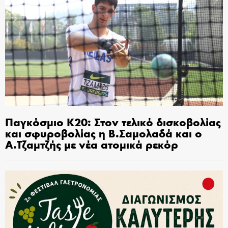
Παγκόσμιο Κ20: Στον τελικό δισκοβολίας
και σφυροβολίας η Β.Σαμολαδά και ο
Α.Τζαμτζής με νέα ατομικά ρεκόρ