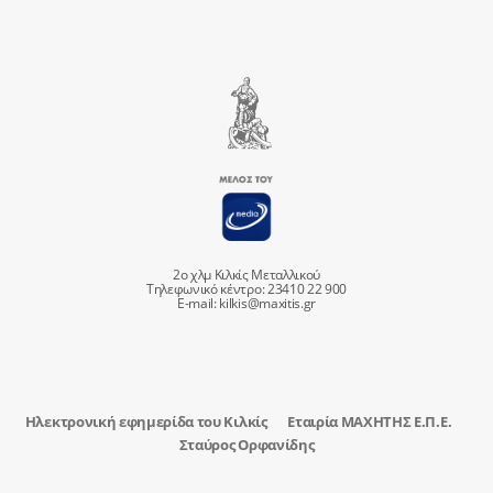
2ο χλμ Κιλκίς Μεταλλικού
Τηλεφωνικό κέντρο: 23410 22 900
E-mail:
kilkis@maxitis.gr
Ηλεκτρονική εφημερίδα του Κιλκίς
Εταιρία ΜΑΧΗΤΗΣ Ε.Π.Ε.
Σταύρος Ορφανίδης