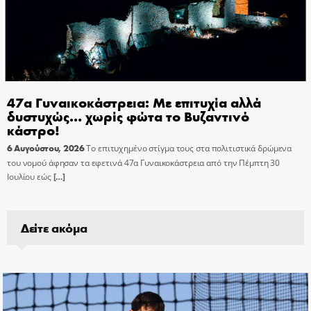
47α Γυναικοκάστρεια: Με επιτυχία αλλά
δυστυχώς… χωρίς φώτα το Βυζαντινό
κάστρο!
6 Αυγούστου, 2026
Το επιτυχημένο στίγμα τους στα πολιτιστικά δρώμενα
του νομού άφησαν τα εφετινά 47α Γυναικοκάστρεια από την Πέμπτη 30
Ιουλίου εώς
[…]
Δείτε ακόμα