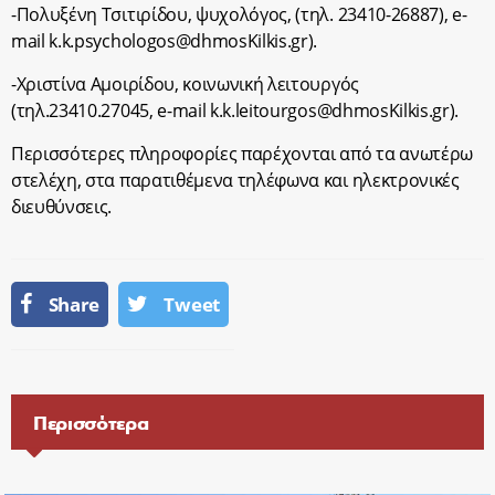
-Πολυξένη Τσιτιρίδου, ψυχολόγος, (τηλ. 23410-26887), e-
mail
k.k.psychologos@dhmosKilkis.gr
).
-Χριστίνα Αμοιρίδου, κοινωνική λειτουργός
(τηλ.23410.27045, e-mail
k.k.leitourgos@dhmosKilkis.gr
).
Περισσότερες πληροφορίες παρέχονται από τα ανωτέρω
στελέχη, στα παρατιθέμενα τηλέφωνα και ηλεκτρονικές
διευθύνσεις.
Share
Tweet
Περισσότερα