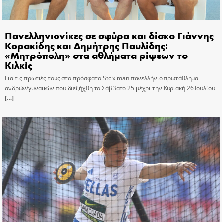
Πανελληνιονίκες σε σφύρα και δίσκο Γιάννης
Κορακίδης και Δημήτρης Παυλίδης:
«Μητρόπολη» στα αθλήματα ρίψεων το
Κιλκίς
Για τις πρωτιές τους στο πρόσφατο Stoiximan πανελλήνιο πρωτάθλημα
ανδρών/γυναικών που διεξήχθη το Σάββατο 25 μέχρι την Κυριακή 26 Ιουλίου
[…]