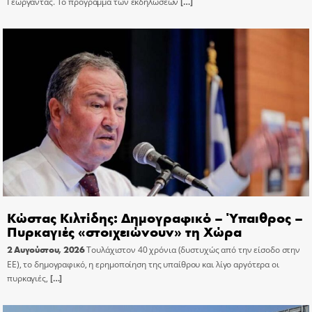
Γεωργαντάς. Το πρόγραμμα των εκδηλώσεων
[…]
Κώστας Κιλτίδης: Δημογραφικό – Ύπαιθρος –
Πυρκαγιές «στοιχειώνουν» τη Χώρα
2 Αυγούστου, 2026
Τουλάχιστον 40 χρόνια (δυστυχώς από την είσοδο στην
ΕΕ), το δημογραφικό, η ερημοποίηση της υπαίθρου και λίγο αργότερα οι
πυρκαγιές,
[…]