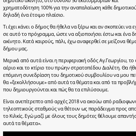
δημοτικό ακίνητο, στο σύνολο 50 εκατομμυρίων και
χρηματοδότηση 100% για την αναπαλαίωση κάθε δημοτικού
δηλαδή ένα έτοιμο πλαίσιο.
Τι έχει κάνει ο δήμος θα ήθελα να ξέρω και αν σκοπεύει να 
σε αυτό το πρόγραμμα, ώστε να αξιοποιήσει έστω και ένα δ
ακίνητο. Κατά καιρούς, πάλι, έχω αναφερθεί σε μείζονα θέμ
δήμου μας.
Μερικά από αυτά είναι η περιφεριακή οδός Αγ.Γεωργίου, το
αέριο και το κτίριο του πρώην στρατοπέδου Διαλέτη. Θα ήθ
επόμενη συνεδρίαση του δημοτικού συμβουλίου να μου πε
θα «ξεκολλήσουμε» από αυτά τα θέματα και από τα προβλ
που δημιουργούνται και πώς θα τα επιλύσουμε.
Είναι ανεπίτρεπτο από αρχές 2018 να ακούω από ραδιοφωνι
τηλεοπτικούς σταθμούς να θέτουν ως παράδειγμα προς απ
το Κιλκίς. Εγώ μαζί με όλους τους δημότες θέλουμε απαντήσ
αυτά τα θέματα».