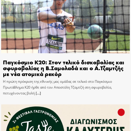
Παγκόσμιο Κ20: Στον τελικό δισκοβολίας και
σφυροβολίας η Β.Σαμολαδά και ο Α.Τζαμτζής
με νέα ατομικά ρεκόρ
Η πρώτη πρόκριση της εθνικής μας ομάδας σε τελικό στο Παγκόσμιο
Πρωτάθλημα Κ20 ήρθε από τον Αποστόλη Τζαμτζή στη σφυροβολία,
πετυχένοντας βολή
[…]