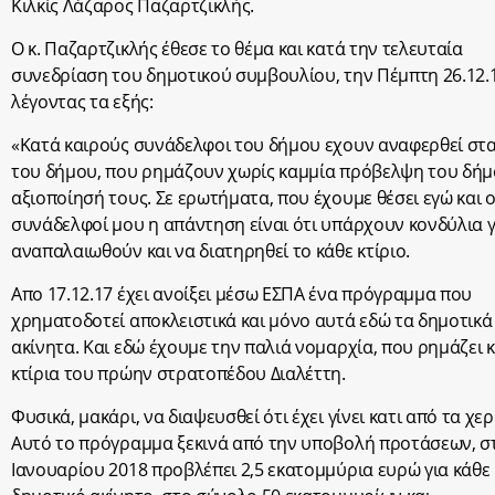
Κιλκίς Λάζαρος Παζαρτζικλής.
Ο κ. Παζαρτζικλής έθεσε το θέμα και κατά την τελευταία
συνεδρίαση του δημοτικού συμβουλίου, την Πέμπτη 26.12.1
λέγοντας τα εξής:
«Κατά καιρούς συνάδελφοι του δήμου εχουν αναφερθεί στα
του δήμου, που ρημάζουν χωρίς καμμία πρόβελψη του δήμ
αξιοποίησή τους. Σε ερωτήματα, που έχουμε θέσει εγώ και ο
συνάδελφοί μου η απάντηση είναι ότι υπάρχουν κονδύλια γ
αναπαλαιωθούν και να διατηρηθεί το κάθε κτίριο.
Απο 17.12.17 έχει ανοίξει μέσω ΕΣΠΑ ένα πρόγραμμα που
χρηματοδοτεί αποκλειστικά και μόνο αυτά εδώ τα δημοτικά
ακίνητα. Και εδώ έχουμε την παλιά νομαρχία, που ρημάζει κ
κτίρια του πρώην στρατοπέδου Διαλέττη.
Φυσικά, μακάρι, να διαψευσθεί ότι έχει γίνει κατι από τα χερ
Αυτό το πρόγραμμα ξεκινά από την υποβολή προτάσεων, στ
Ιανουαρίου 2018 προβλέπει 2,5 εκατομμύρια ευρώ για κάθε