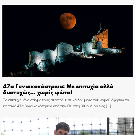
47α Γυναικοκάστρεια: Με επιτυχία αλλά
δυστυχώς… χωρίς φώτα!
Το επιτυχημένο στίγμα τους στα πολιτιστικά δρώμενα του νομού άφησαν τα
εφετινά 47α Γυναικοκάστρεια από την Πέμπτη 30 Ιουλίου εώς
[…]