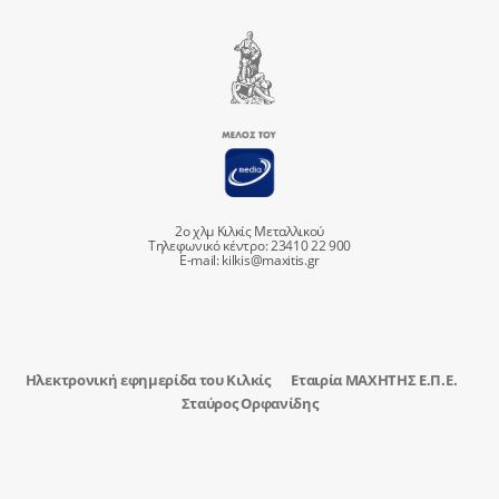
2ο χλμ Κιλκίς Μεταλλικού
Τηλεφωνικό κέντρο: 23410 22 900
E-mail:
kilkis@maxitis.gr
Ηλεκτρονική εφημερίδα του Κιλκίς
Εταιρία ΜΑΧΗΤΗΣ Ε.Π.Ε.
Σταύρος Ορφανίδης