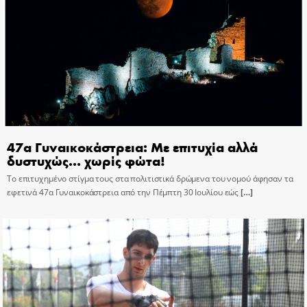
47α Γυναικοκάστρεια: Με επιτυχία αλλά
δυστυχώς… χωρίς φώτα!
Το επιτυχημένο στίγμα τους στα πολιτιστικά δρώμενα του νομού άφησαν τα
εφετινά 47α Γυναικοκάστρεια από την Πέμπτη 30 Ιουλίου εώς
[…]