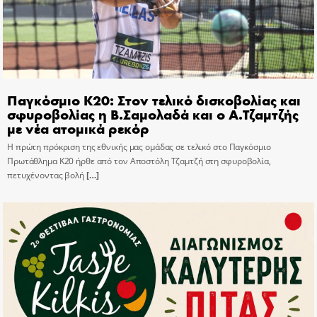
Παγκόσμιο Κ20: Στον τελικό δισκοβολίας και
σφυροβολίας η Β.Σαμολαδά και ο Α.Τζαμτζής
με νέα ατομικά ρεκόρ
Η πρώτη πρόκριση της εθνικής μας ομάδας σε τελικό στο Παγκόσμιο
Πρωτάθλημα Κ20 ήρθε από τον Αποστόλη Τζαμτζή στη σφυροβολία,
πετυχένοντας βολή
[…]