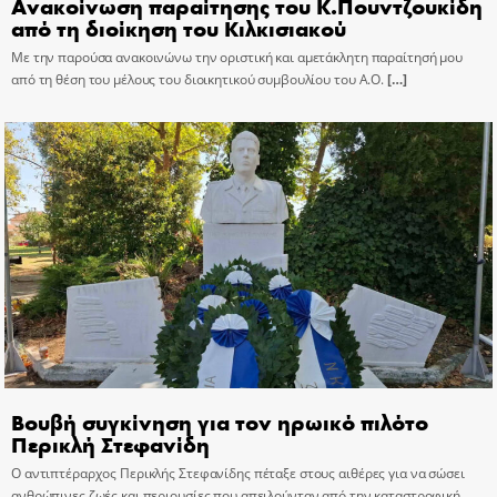
Ανακοίνωση παραίτησης του Κ.Πουντζουκίδη
από τη διοίκηση του Κιλκισιακού
Με την παρούσα ανακοινώνω την οριστική και αμετάκλητη παραίτησή μου
από τη θέση του μέλους του διοικητικού συμβουλίου του Α.Ο.
[…]
Βουβή συγκίνηση για τον ηρωικό πιλότο
Περικλή Στεφανίδη
Ο αντιπτέραρχος Περικλής Στεφανίδης πέταξε στους αιθέρες για να σώσει
ανθρώπινες ζωές και περιουσίες που απειλούνταν από την καταστροφική