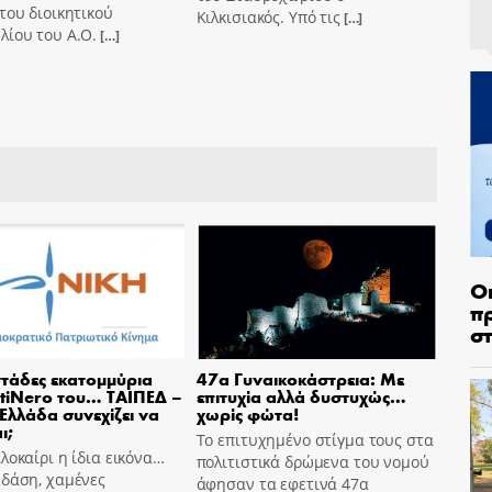
του διοικητικού
Κιλκισιακός. Υπό τις
[…]
λίου του Α.Ο.
[…]
Ο
π
σ
τάδες εκατομμύρια
47α Γυναικοκάστρεια: Με
tiNero του… ΤΑΙΠΕΔ –
επιτυχία αλλά δυστυχώς…
 Ελλάδα συνεχίζει να
χωρίς φώτα!
ι;
Το επιτυχημένο στίγμα τους στα
λοκαίρι η ίδια εικόνα…
πολιτιστικά δρώμενα του νομού
 δάση, χαμένες
άφησαν τα εφετινά 47α