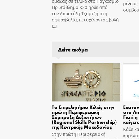
ομάδας σε τελικό στο Παγκόσμιο
μέλους 
Πρωτάθλημα Κ20 ήρθε από
συμβου
τον Αποστόλη Τζαμτζή στη
σφυροβολία, πετυχένοντας βολή
[…]
Δείτε ακόμα
Το Επιμελητήριο Κιλκίς στην
Εκατον
πρώτη Περιφερειακή
στο An
Σύμπραξη Δεξιοτήτων
Γιατί η
(Regional Skills Partnership)
καίγετα
της Κεντρικής Μακεδονίας
Κάθε κα
Στην πρώτη Περιφερειακή
καμένα