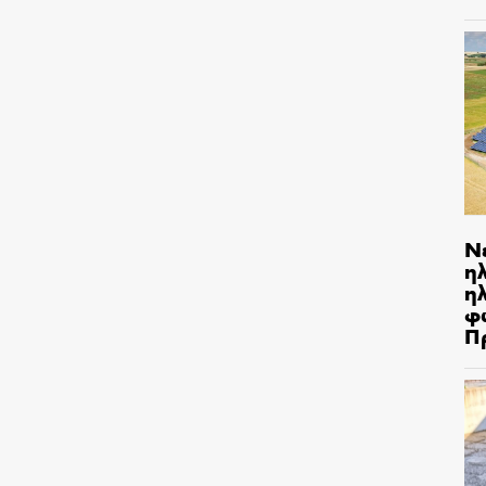
Ν
η
ηλ
φ
Π