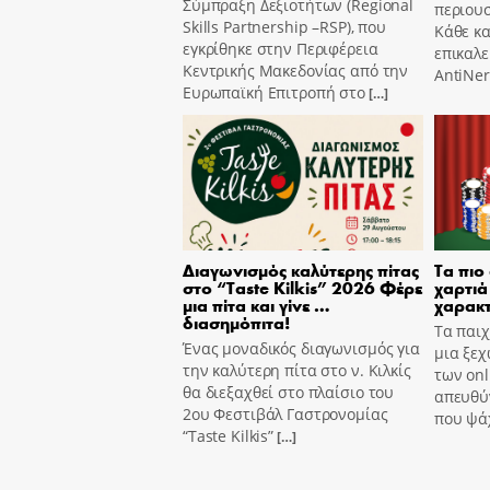
Σύμπραξη Δεξιοτήτων (Regional
περιουσ
Skills Partnership –RSP), που
Κάθε κ
εγκρίθηκε στην Περιφέρεια
επικαλε
Κεντρικής Μακεδονίας από την
AntiNer
Ευρωπαϊκή Επιτροπή στο
[…]
Διαγωνισμός καλύτερης πίτας
Τα πιο
στο “Taste Kilkis” 2026 Φέρε
χαρτιά 
μια πίτα και γίνε …
χαρακτ
διασημόπιτα!
Τα παιχ
Ένας μοναδικός διαγωνισμός για
μια ξεχ
την καλύτερη πίτα στο ν. Κιλκίς
των onl
θα διεξαχθεί στο πλαίσιο του
απευθύν
2ου Φεστιβάλ Γαστρονομίας
που ψά
“Taste Kilkis”
[…]