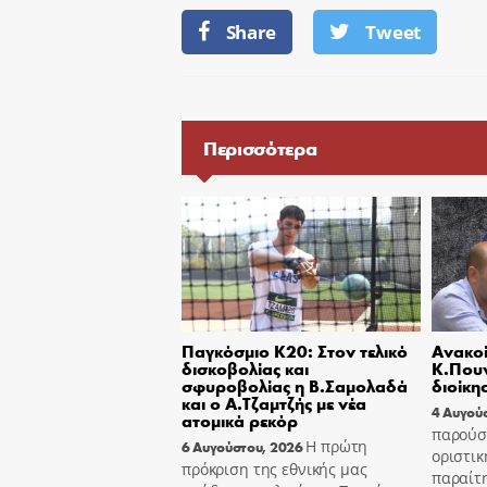
Share
Tweet
Περισσότερα
Παγκόσμιο Κ20: Στον τελικό
Ανακοί
δισκοβολίας και
Κ.Πουν
σφυροβολίας η Β.Σαμολαδά
διοίκη
και ο Α.Τζαμτζής με νέα
4 Αυγού
ατομικά ρεκόρ
παρούσ
Η πρώτη
6 Αυγούστου, 2026
οριστικ
πρόκριση της εθνικής μας
παραίτ