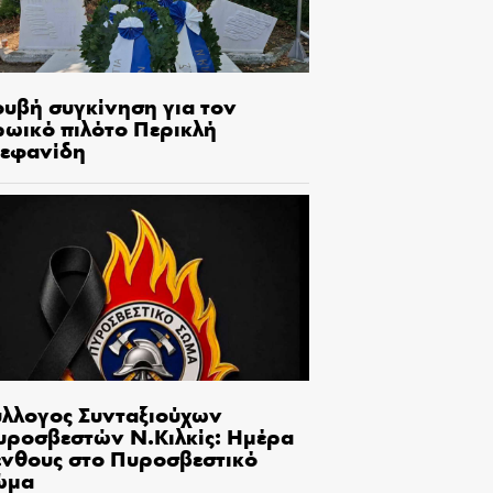
ουβή συγκίνηση για τον
ρωικό πιλότο Περικλή
τεφανίδη
ύλλογος Συνταξιούχων
υροσβεστών Ν.Κιλκίς: Ημέρα
ένθους στο Πυροσβεστικό
ώμα