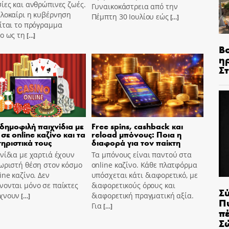
ίες και ανθρώπινες ζωές.
Γυναικοκάστρεια από την
αλοκαίρι η κυβέρνηση
Πέμπτη 30 Ιουλίου εώς
[…]
ίται το πρόγραμμα
o ως τη
[…]
Β
η
Σ
 δημοφιλή παιχνίδια με
Free spins, cashback και
σε online καζίνο και τα
reload μπόνους: Ποια η
ηριστικά τους
διαφορά για τον παίκτη
νίδια με χαρτιά έχουν
Τα μπόνους είναι παντού στα
ωριστή θέση στον κόσμο
online καζίνο. Κάθε πλατφόρμα
ine καζίνο. Δεν
υπόσχεται κάτι διαφορετικό, με
ονται μόνο σε παίκτες
διαφορετικούς όρους και
Σ
χνουν
διαφορετική πραγματική αξία.
[…]
Π
Για
[…]
π
Σ