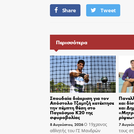
Share
Tweet
Περισσότερα
Σπουδαία διάκριση για τον
Πανελλ
Απόστολο Τζαμτζή κατέκτησε
και δί
την πέμπτη θέση στο
και Δη
Παγκόσμιο Κ20 της
«Μητρ
σφυροβολίας
ρίψεων
Ο 19χρονος
8 Αυγούστου, 2026
7 Αυγού
αθλητής του ΓΣ Μανδρών
τους στ