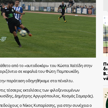
Π
΄κάθετο από το «αυτοδοκάρι» του Κώστα Χαϊτίδη στην
δ
οριζόντιο σε κεφαλιά του Φώτη Παμπουκίδη.
Β.
ν
 την παράταση οδηγηθήκαμε στα πέναλτυ.
τις τέσσερις εκτελέσεις των φιλοξενουμένων
υσίδης, Δημήτρης Αργυρόπουλος, Κοσμάς Σαμαράς).
πεδούχους ο Νίκος Κυπαρίσσης, για στην συνέχεια ο