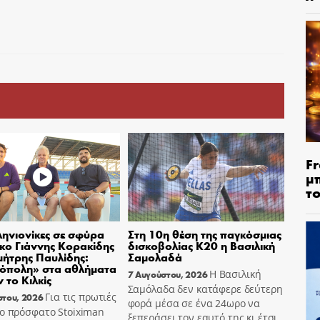
Fr
μ
τ
ηνιονίκες σε σφύρα
Στη 10η θέση της παγκόσμιας
σκο Γιάννης Κορακίδης
δισκοβολίας Κ20 η Βασιλική
μήτρης Παυλίδης:
Σαμολαδά
όπολη» στα αθλήματα
Η Βασιλική
7 Αυγούστου, 2026
 το Κιλκίς
Σαμόλαδα δεν κατάφερε δεύτερη
Για τις πρωτιές
στου, 2026
φορά μέσα σε ένα 24ωρο να
ο πρόσφατο Stoiximan
ξεπεράσει τον εαυτό της κι έτσι