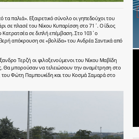
ό τα παλιά». Εξαιρετικό σύνολο οι γηπεδούχοι του
ρι σε πλασέ του Νίκου Κυπαρίσση στο 71΄. Ο ίδιος
ο Κατρατσέα σε διπλή επέμβαση. Στο 103΄ο
ερή απόκρουση σε «βολίδα» του Ανδρέα Σαντικά από
ξανδρο Τερζή οι φιλοξενούμενοι του Νίκου Μαβίδη
ς. Θα μπορούσαν να τελειώσουν την αναμέτρηση στο
ίες του Φώτη Παμπουκίδη και του Κοσμά Σαμαρά στο