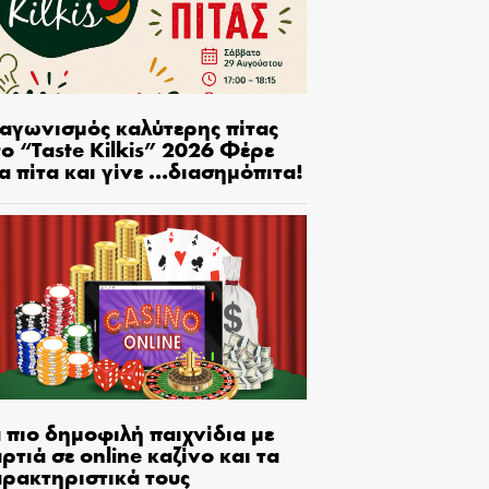
ιαγωνισμός καλύτερης πίτας
ο “Taste Kilkis” 2026 Φέρε
α πίτα και γίνε …διασημόπιτα!
 πιο δημοφιλή παιχνίδια με
ρτιά σε online καζίνο και τα
αρακτηριστικά τους