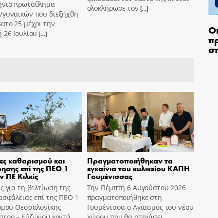
ήνιο πρωτάθλημα
ολοκλήρωσε τον
[…]
/γυναικών που διεξήχθη
ατο 25 μέχρι την
Ο
 26 Ιουλίου
[…]
π
σ
ες καθαρισμού και
Πραγματοποιήθηκαν τα
ησης επί της ΠΕΟ 1
εγκαίνια του κυλικείου ΚΑΠΗ
ν ΠΕ Κιλκίς
Γουμένισσας
ς για τη βελτίωση της
Την Πέμπτη 6 Αυγούστου 2026
ασφάλειας επί της ΠΕΟ 1
πραγματοποιήθηκε στη
ομού Θεσσαλονίκης –
Γουμένισσα ο Αγιασμός του νέου
τρο – Εύζωνοι) κοντά
χώρου που θα στεγάσει