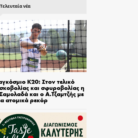
Τελευταία νέα
αγκόσμιο Κ20: Στον τελικό
ισκοβολίας και σφυροβολίας η
Σαμολαδά και ο Α.Τζαμτζής με
έα ατομικά ρεκόρ