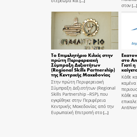
στερέωμα και
[…]
στον
[…
Το Επιμελητήριο Κιλκίς στην
Εκατον
πρώτη Περιφερειακή
στο An
Σύμπραξη Δεξιοτήτων
Γιατί η
(Regional Skills Partnership)
καίγετα
της Κεντρικής Μακεδονίας
Κάθε κα
Στην πρώτη Περιφερειακή
καμένα
Σύμπραξη Δεξιοτήτων (Regional
περιουσ
Skills Partnership –RSP), που
Κάθε κ
εγκρίθηκε στην Περιφέρεια
επικαλε
Κεντρικής Μακεδονίας από την
AntiNer
Ευρωπαϊκή Επιτροπή στο
[…]