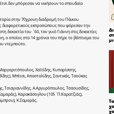
πίτσι δεν μπόρεσαν να νικήσουν το σπουδαίο
τορία στην 70χρονη διαδρομή του Πάικου
εις διαφορετικούς εκπροσώπους που φόρεσαν την
Δ
η δεκαετία του ΄60, τον γυιό Γιάννη στις δεκαετίες
στ
ύρη, ο οποίος στα 14 χρόνια του πήρε το βάπτισμα του
μι
ου ντεμπούτο.
Μαργαριτόπουλος, Χαϊτίδης, Κυπαρίσσης,
δης), Μπίτσι, Αποστολίδης, Σαντικάς, Τσούκας
, Τσιαγιαννίδης, Α.Αργυρόπουλος, Τσαουσίδης,
Σαμαράς), Καρακάσογλου (105΄Π.Καρατζιάς),
Τα
μπρου), Κ.Σαμαράς.
χα
χ