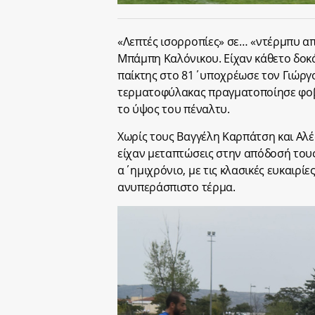
«Λεπτές ισορροπίες» σε… «ντέρμπυ απ
Μπάμπη Καλόνικου. Είχαν κάθετο δοκά
παίκτης στο 81΄υποχρέωσε τον Γιώργ
τερματοφύλακας πραγματοποίησε φοβ
το ύψος του πέναλτυ.
Χωρίς τους Βαγγέλη Καρπάτση και Αλέ
είχαν μεταπτώσεις στην απόδοσή του
α΄ημιχρόνιο, με τις κλασικές ευκαιρ
ανυπεράσπιστο τέρμα.