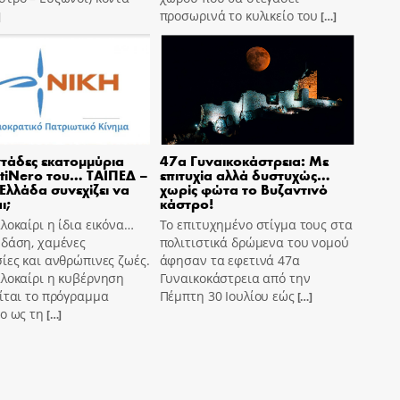
προσωρινά το κυλικείο του
]
[…]
τάδες εκατομμύρια
47α Γυναικοκάστρεια: Με
tiNero του… ΤΑΙΠΕΔ –
επιτυχία αλλά δυστυχώς…
 Ελλάδα συνεχίζει να
χωρίς φώτα το Βυζαντινό
ι;
κάστρο!
λοκαίρι η ίδια εικόνα…
Το επιτυχημένο στίγμα τους στα
 δάση, χαμένες
πολιτιστικά δρώμενα του νομού
ίες και ανθρώπινες ζωές.
άφησαν τα εφετινά 47α
αλοκαίρι η κυβέρνηση
Γυναικοκάστρεια από την
ίται το πρόγραμμα
Πέμπτη 30 Ιουλίου εώς
[…]
o ως τη
[…]