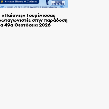
ι «Παίονες» Γουμένισσας
ρωταγωνιστές στην παράδοση
τα 49α Θεοτόκεια 2026