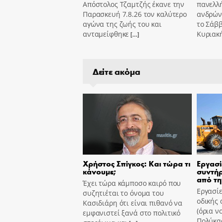
Απόστολος Τζαμτζής έκανε την
πανελλ
Παρασκευή 7.8.26 τον καλύτερο
ανδρών
αγώνα της ζωής του και
το Σάββ
ανταμείφθηκε
Κυριακή
[…]
Δείτε ακόμα
Χρήστος Σπίγκος: Και τώρα τι
Εργασί
κάνουμε;
συντήρ
από τη
Έχει τώρα κάμποσο καιρό που
Εργασίε
συζητιέται το όνομα του
οδικής 
Κασιδιάρη ότι είναι πιθανό να
(όρια ν
εμφανιστεί ξανά στο πολιτικό
Πολύκασ