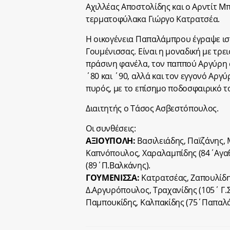
Αχιλλέας Αποστολίδης και ο Αρντίτ Μ
τερματοφύλακα Γιώργο Κατρατσέα.
Η οικογένεια Παπαλάμπρου έγραψε ισ
Γουμένισσας. Είναι η μοναδική με τρ
πράσινη φανέλα, τον παππού Αργύρη στ
΄80 και ΄90, αλλά και τον εγγονό Αργ
πυρός, με το επίσημο ποδοσφαιρικό τ
Διαιτητής ο Τάσος Ασβεστόπουλος.
Οι συνθέσεις:
ΑΞΙΟΥΠΟΛΗ:
Βασιλειάδης, Παϊζάνης, 
Καπνόπουλος, Χαραλαμπίδης (84΄Αγαθί
(89΄Π.Βαλκάνης).
ΓΟΥΜΕΝΙΣΣΑ:
Κατρατσέας, Ζαπουλίδης
Δ.Αργυρόπουλος, Τραχανίδης (105΄ Γ.
Παμπουκίδης, Καλπακίδης (75΄Παπαλά