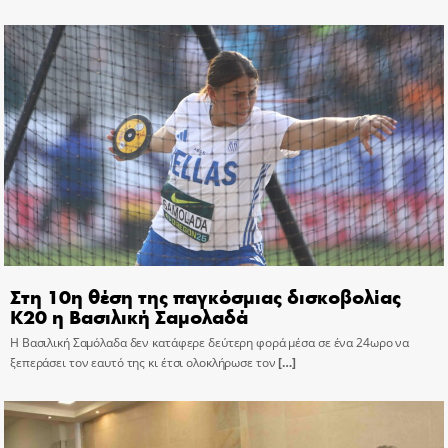
Στη 10η θέση της παγκόσμιας δισκοβολίας
Κ20 η Βασιλική Σαμολαδά
Η Βασιλική Σαμόλαδα δεν κατάφερε δεύτερη φορά μέσα σε ένα 24ωρο να
ξεπεράσει τον εαυτό της κι έτσι ολοκλήρωσε τον
[…]