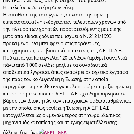
(ΕΝ.Ι.Ρ.Σ. Μ.Θ.Ν.Α.), με την στήριξη του βουλευτή
Ηρακλείου κ. Λευτέρη Αυγενάκη.
Η κατάθεση της καταγγελίας συνιστά την πρώτη
εμπεριστατωμένη ενέργεια των τελευταίων χρόνων από
την πλευρά των χρηστών προστατευόμενης μουσικής,
μετά από είκοσι χρόνια που ισχύει ο Ν. 2121/1993,
προκειμένου να μπει φρένο στις παράνομες,
καταχρηστικές κι εκβιαστικές πρακτικές της Α.Ε.Π.Ι. Α.Ε..
Πρόκειται για Καταγγελία 120 σελίδων (αριθμεί συνολικά
πάνω από 1.000 σελίδες μαζί με τα συνοδευτικά
αποδεικτικά έγγραφα, όπως αναφέρει σε σχετικό έγγραφό
της προς τον κο Αυγενάκη η Ένωση), στην οποία
περιγράφεται με κάθε αναγκαία λεπτομέρεια η εξωφρενική
κατάσταση την οποία η Α.Ε.Π.Ι. Α.Ε. έχει δημιουργήσει σε
βάρος των ιδιοκτητών των επαρχιακών ραδιοσταθμών, και
με την οποία, όπως τονίζει η Ένωση, η Α.Ε.Π.Ι. Α.Ε.
καταγγέλλεται ως ο «μεγαλύτερος στη χώρα ιδιωτικός
μηχανισμός καταπίεσης και στυγνής εκμετάλλευσης
άλλων ιδιωτών».