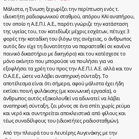
Μάλιστα, η Ένωση ξεχωρίζει την περίπτωση ενός τ.
ιδιοκτήτη ραδιοφωνικού σταθμού, απόρου ΚΑΙ αναπήρου,
τον οποίο η Α.Ε.Π.Ι. Α.Ε., παρότι γνώριζε την κατάσταση
της υγείας του, τον κατεδίωξε μέχρις εσχάτων, πέτυχε 3
φορές την καταδίκη του (λόγω της ανέχειας, ο άνθρωπος
αυτός δεν είχε τη δυνατότητα να παρασταθεί σε κανένα
ποινικό δικαστήριο με δικηγόρο) και του κατέσχεσε το
μόνο ακίνητο που μπορούσε να πουλήσει για να
εξοφλήσει τα χρέη του προς την Α.Ε.Π.Ι. Α.Ε. αλλά και τον
Ο.Α.Ε.Ε., ώστε να λάβει αναπηρική σύνταξη. Το
αποτέλεσμα είναι ότι σήμερα, αφού μάλιστα έχει ήδη
εκτίσει ποινή φυλάκισης (με κοινωνική εργασία), ο
άνθρωπος αυτός εξακολουθεί να αδυνατεί να λάβει
αναπηρική σύνταξη, ζει μόνος σε ένα σπίτι χωρίς ρεύμα
και νερό και συντηρείται αποκλειστικά από φίλους και
τέως συναδέλφους του (ιδιοκτήτες ραδιοσταθμών).
Από την πλευρά του ο Λευτέρης Αυγενάκης με την