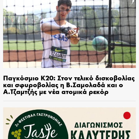
Παγκόσμιο Κ20: Στον τελικό δισκοβολίας
και σφυροβολίας η Β.Σαμολαδά και ο
Α.Τζαμτζής με νέα ατομικά ρεκόρ