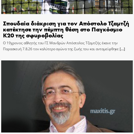
Σπουδαία διάκριση για τον Απόστολο Τζαμτζή
κατέκτησε την πέμπτη θέση στο Παγκόσμιο
Κ20 της σφυροβολίας
Ο 19χρονος αθλητής του ΓΣ Μανδρών Απόστολος Τζαμτζής έκανε την
Παρασκευή 7.8.26 τον καλύτερο αγώνα της ζωής του και ανταμείφθηκε
[…]