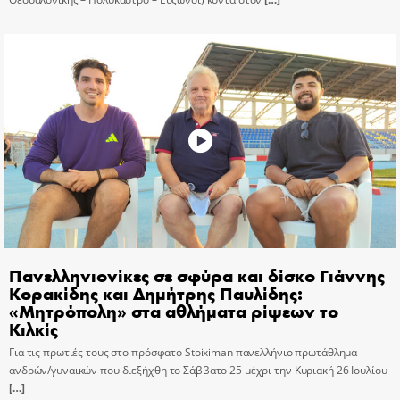
Πανελληνιονίκες σε σφύρα και δίσκο Γιάννης
Κορακίδης και Δημήτρης Παυλίδης:
«Μητρόπολη» στα αθλήματα ρίψεων το
Κιλκίς
Για τις πρωτιές τους στο πρόσφατο Stoiximan πανελλήνιο πρωτάθλημα
ανδρών/γυναικών που διεξήχθη το Σάββατο 25 μέχρι την Κυριακή 26 Ιουλίου
[…]