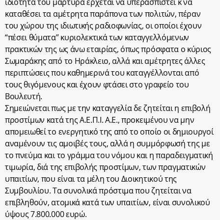
ιδιότητα του μάρτυρα έρχεται να υπερασπιστεί κ να
καταθέσει τα αμέτρητα παράπονα των πολιτών, πέραν
του χώρου της ιδιωτικής ραδιοφωνίας, οι οποίοι έχουν
“πέσει θύματα” κυριολεκτικά των καταγγελλόμενων
πρακτικών της ως άνω εταιρίας, όπως πρόσφατα ο κύριος
Σωμαράκης από το Ηράκλειο, αλλά και αμέτρητες άλλες
περιπτώσεις που καθημερινά του καταγγέλλονται από
τους θιγόμενους και έχουν φτάσει στο γραφείο του
Βουλευτή.
Σημειώνεται πως με την καταγγελία δε ζητείται η επιβολή
προστίμων κατά της Α.Ε.Π.Ι. Α.Ε., προκειμένου να μην
απομειωθεί το ενεργητικό της από το οποίο οι δημιουργοί
αναμένουν τις αμοιβές τους, αλλά η συμμόρφωσή της με
το πνεύμα και το γράμμα του νόμου και η παραδειγματική
τιμωρία, διά της επιβολής προστίμων, των πραγματικών
υπαιτίων, που είναι τα μέλη του Διοικητικού της
Συμβουλίου. Τα συνολικά πρόστιμα που ζητείται να
επιβληθούν, ατομικά κατά των υπαιτίων, είναι συνολικού
ύψους 7.800.000 ευρώ.