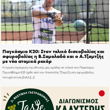
Παγκόσμιο Κ20: Στον τελικό δισκοβολίας και
σφυροβολίας η Β.Σαμολαδά και ο Α.Τζαμτζής
με νέα ατομικά ρεκόρ
Η πρώτη πρόκριση της εθνικής μας ομάδας σε τελικό στο Παγκόσμιο
Πρωτάθλημα Κ20 ήρθε από τον Αποστόλη Τζαμτζή στη σφυροβολία,
πετυχένοντας βολή
[…]