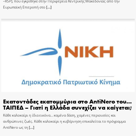
–RSP), που εγκρίθηκε στην Περιφέρεια Κεντρικής Μακεδονίας από την
Ευρωπαϊκή Επιτροπή στο
[…]
Εκατοντάδες εκατομμύρια στο AntiNero του…
ΤΑΙΠΕΔ – Γιατί η Ελλάδα συνεχίζει να καίγεται;
Κάθε καλοκαίρι η ίδια εικόνα… καμένα δάση, χαμένες περιουσίες και
ανθρώπινες ζωές. Κάθε καλοκαίρι η κυβέρνηση επικαλείται το πρόγραμμα
AntiNero ως τη
[…]