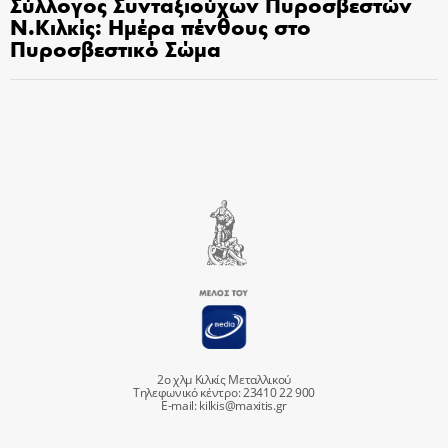
Σύλλογος Συνταξιούχων Πυροσβεστών
Ν.Κιλκίς: Ημέρα πένθους στο
Πυροσβεστικό Σώμα
2ο χλμ Κιλκίς Μεταλλικού
Τηλεφωνικό κέντρο: 23410 22 900
E-mail:
kilkis@maxitis.gr