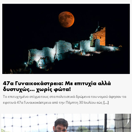
47α Γυναικοκάστρεια: Με επιτυχία αλλά
δυστυχώς… χωρίς φώτα!
Το επιτυχημένο στίγμα τους στα πολιτιστικά δρώμενα του νομού άφησαν τα
εφετινά 47α Γυναικοκάστρεια από την Πέμπτη 30 Ιουλίου εώς
[…]