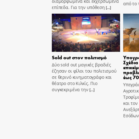
διαμορφωμένα και εκχερσωμένα
από το
επίπεδα. Για την υπόθεση
[…]
Sold out στον πολιτισμό
Υπογρά
Σχέδια
Δύο sold out μαγικές βραδιές
επικεί
έζησαν οι φίλοι του πολιτισμού
προβλέ
έως 7
σε θερινό κινηματογράφο και
θέατρο στο Κιλκίς. Πιο
Υπεγρά
συγκεκριμένα την
[…]
Αγροτικ
Τροφίμ
και τον
Ανεξάρ
Εσόδων,