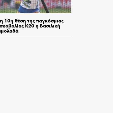
τη 10η θέση της παγκόσμιας
ισκοβολίας Κ20 η Βασιλική
αμολαδά