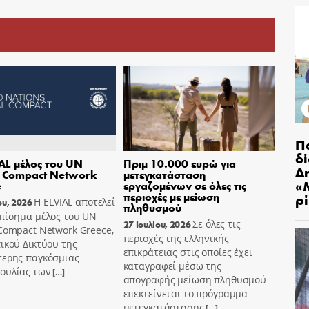
Π
δ
AL μέλος του UN
Πριμ 10.000 ευρώ για
Δ
l Compact Network
μετεγκατάσταση
«
e
εργαζομένων σε όλες τις
περιοχές με μείωση
ρ
Η ELVIAL αποτελεί
ου, 2026
πληθυσμού
επίσημα μέλος του UN
Σε όλες τις
27 Ιουλίου, 2026
Compact Network Greece,
περιοχές της ελληνικής
ικού Δικτύου της
επικράτειας στις οποίες έχει
τερης παγκόσμιας
καταγραφεί μέσω της
ουλίας των
[…]
απογραφής μείωση πληθυσμού
επεκτείνεται το πρόγραμμα
μετεγκατάστασης
[…]