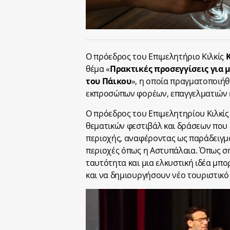
Ο πρόεδρος του Επιμελητήριο Κιλκίς
θέμα «
Πρακτικές προσεγγίσεις για 
του Πάικου
», η οποία πραγματοποιή
εκπροσώπων φορέων, επαγγελματιών κ
Ο πρόεδρος του Επιμελητηρίου Κιλκίς
θεματικών φεστιβάλ και δράσεων που
περιοχής, αναφέροντας ως παράδειγμ
περιοχές όπως η Αστυπάλαια. Όπως ση
ταυτότητα και μια ελκυστική ιδέα μπ
και να δημιουργήσουν νέο τουριστικό