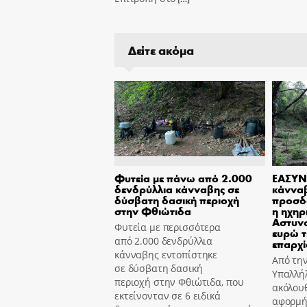
Δείτε ακόμα
Φυτεία με πάνω από 2.000
ΕΑΣΥΝ
δενδρύλλια κάνναβης σε
κάννα
δύσβατη δασική περιοχή
προσδ
στην Φθιώτιδα
η ηχηρ
Αστυν
Φυτεία με περισσότερα
ευρώ τ
από 2.000 δενδρύλλια
επαρχί
κάνναβης εντοπίστηκε
Από τη
σε δύσβατη δασική
Υπαλλήλ
περιοχή στην Φθιώτιδα, που
ακόλουθ
εκτείνονταν σε 6 ειδικά
αφορμή