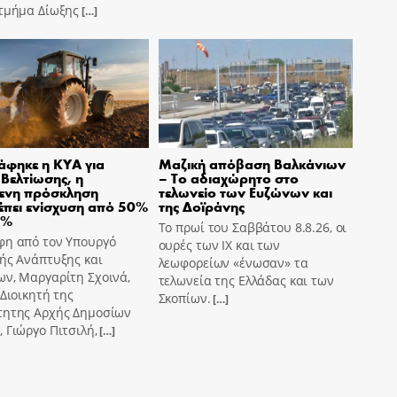
 τμήμα Δίωξης
[…]
φηκε η ΚΥΑ για
Μαζική απόβαση Βαλκάνιων
 Βελτίωσης, η
– Το αδιαχώρητο στο
μενη πρόσκληση
τελωνείο των Ευζώνων και
πει ενίσχυση από 50%
της Δοϊράνης
0%
Το πρωί του Σαββάτου 8.8.26, οι
φη από τον Υπουργό
ουρές των ΙΧ και των
ής Ανάπτυξης και
λεωφορείων «ένωσαν» τα
ων, Μαργαρίτη Σχοινά,
τελωνεία της Ελλάδας και των
 Διοικητή της
Σκοπίων.
[…]
τητης Αρχής Δημοσίων
 Γιώργο Πιτσιλή,
[…]