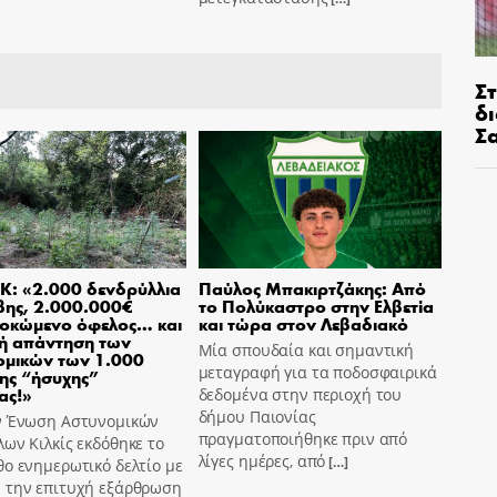
Σ
δ
Σ
Κ: «2.000 δενδρύλλια
Παύλος Μπακιρτζάκης: Από
βης, 2.000.000€
το Πολύκαστρο στην Ελβετία
οκώμενο όφελος… και
και τώρα στον Λεβαδιακό
ή απάντηση των
Μία σπουδαία και σημαντική
ομικών των 1.000
μεταγραφή για τα ποδοσφαιρικά
ης “ήσυχης”
ας!»
δεδομένα στην περιοχή του
δήμου Παιονίας
ν Ένωση Αστυνομικών
πραγματοποιήθηκε πριν από
ων Κιλκίς εκδόθηκε το
λίγες ημέρες, από
[…]
ο ενημερωτικό δελτίο με
 την επιτυχή εξάρθρωση