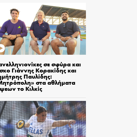
ανελληνιονίκες σε σφύρα και
ίσκο Γιάννης Κορακίδης και
ημήτρης Παυλίδης:
Μητρόπολη» στα αθλήματα
ίψεων το Κιλκίς