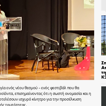
Σ
Α
τ
Κ
γία ενός νέου θεσμού – ενός φεστιβάλ που θα
προϊόντα, επισημαίνοντας ότι η σωστή ονομασία και η
τελέσουν ισχυρό κίνητρο για την προσέλκυση
κής ταυτότητας.