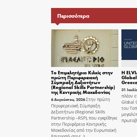
Περισσότερα
Το Επιμελητήριο Κιλκίς στην
Η ELVI
πρώτη Περιφερειακή
Globa
Σύμπραξη Δεξιοτήτων
Greec
(Regional Skills Partnership)
31 Ιουλί
της Κεντρικής Μακεδονίας
πλέον 
Στην πρώτη
6 Αυγούστου, 2026
Global 
Περιφερειακή Σύμπραξη
του Τοπ
Δεξιοτήτων (Regional Skills
μεγαλύ
Partnership –RSP), που εγκρίθηκε
πρωτοβ
στην Περιφέρεια Κεντρικής
Μακεδονίας από την Ευρωπαϊκή
Επιτροπή στο
[…]