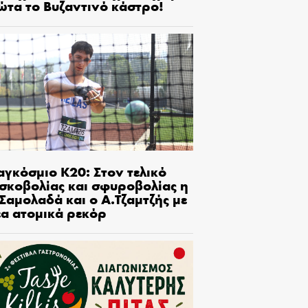
ώτα το Βυζαντινό κάστρο!
αγκόσμιο Κ20: Στον τελικό
ισκοβολίας και σφυροβολίας η
Σαμολαδά και ο Α.Τζαμτζής με
έα ατομικά ρεκόρ