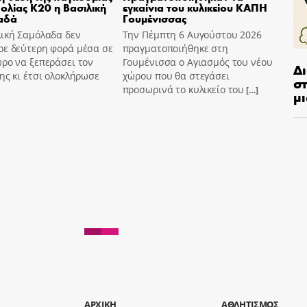
ολίας Κ20 η Βασιλική
εγκαίνια του κυλικείου ΚΑΠΗ
αδά
Γουμένισσας
λική Σαμόλαδα δεν
Την Πέμπτη 6 Αυγούστου 2026
ρε δεύτερη φορά μέσα σε
πραγματοποιήθηκε στη
ρο να ξεπεράσει τον
Γουμένισσα ο Αγιασμός του νέου
Δ
ης κι έτσι ολοκλήρωσε
χώρου που θα στεγάσει
στ
προσωρινά το κυλικείο του
[…]
μι
AΡΧΙΚΗ
ΑΘΛΗΤΙΣΜΟΣ