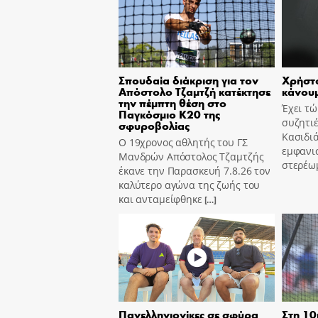
Σπουδαία διάκριση για τον
Χρήστο
Απόστολο Τζαμτζή κατέκτησε
κάνουμ
την πέμπτη θέση στο
Έχει τ
Παγκόσμιο Κ20 της
συζητιέ
σφυροβολίας
Κασιδιά
Ο 19χρονος αθλητής του ΓΣ
εμφανισ
Μανδρών Απόστολος Τζαμτζής
στερέω
έκανε την Παρασκευή 7.8.26 τον
καλύτερο αγώνα της ζωής του
και ανταμείφθηκε
[…]
Πανελληνιονίκες σε σφύρα
Στη 10