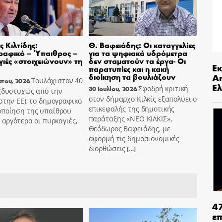
 Κιλτίδης:
Θ. Βαφειάδης: Οι καταγγελίες
ραφικό – Ύπαιθρος –
για τα ψηφιακά υδρόμετρα
ιές «στοιχειώνουν» τη
δεν σταματούν τα έργα- Οι
Ε
παρατυπίες και η κακή
An
διοίκηση τα βουλιάζουν
Τουλάχιστον 40
στου, 2026
Ελ
Σφοδρή κριτική
30 Ιουλίου, 2026
 (δυστυχώς από την
στον δήμαρχο Κιλκίς εξαπολύει ο
στην ΕΕ), το δημογραφικό,
επικεφαλής της δημοτικής
οποίηση της υπαίθρου
παράταξης «ΝΕΟ ΚΙΛΚΙΣ»,
ο αργότερα οι πυρκαγιές,
Θεόδωρος Βαφειάδης, με
αφορμή τις δημοσιονομικές
διορθώσεις
[…]
4
ε