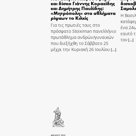
και δίσκο Γιάννης Κορακίδης
δισκοβ
και Δημήτρης Παυλίδης:
Σαμολ
«Μητρόπολη» στα αθλήματα
Η Βασι
ρίψεων το Κιλκίς
κατάφε
Για τις πρωτιές τους στο
ένα 24ω
πρόσφατο Stoiximan πανελλήνιο
εαυτό τ
πρωτάθλημα ανδρών/γυναικών
τον
[…]
που διεξήχθη το Σάββατο 25
μέχρι την Κυριακή 26 Ιουλίου
[…]