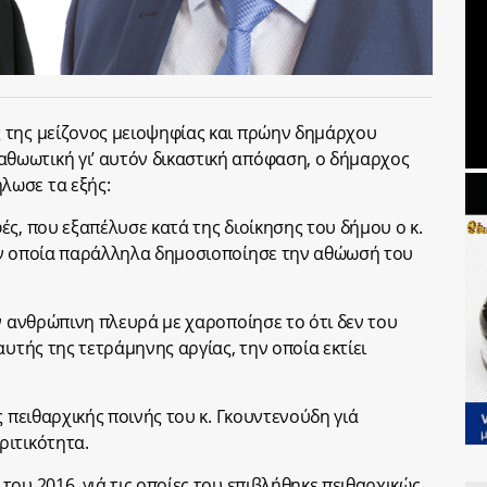
 της μείζονος μειοψηφίας και πρώην δημάρχου
αθωωτική γι’ αυτόν δικαστική απόφαση, ο δήμαρχος
λωσε τα εξής:
ς, που εξαπέλυσε κατά της διοίκησης του δήμου ο κ.
ην οποία παράλληλα δημοσιοποίησε την αθώωσή του
ν ανθρώπινη πλευρά με χαροποίησε το ότι δεν του
αυτής της τετράμηνης αργίας, την οποία εκτίει
ς πειθαρχικής ποινής του κ. Γκουντενούδη γιά
ριτικότητα.
ου 2016, γιά τις οποίες του επιβλήθηκε πειθαρχικώς