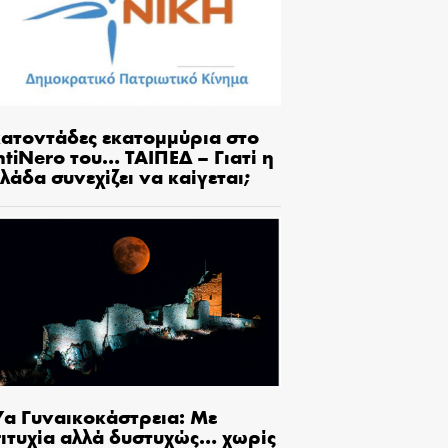
κατοντάδες εκατομμύρια στο
tiNero του… ΤΑΙΠΕΔ – Γιατί η
λάδα συνεχίζει να καίγεται;
7α Γυναικοκάστρεια: Με
πιτυχία αλλά δυστυχώς… χωρίς