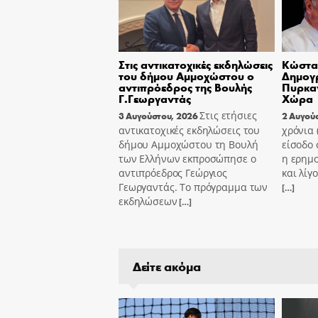
Στις αντικατοχικές εκδηλώσεις
Κώστας
του δήμου Αμμοχώστου ο
Δημογ
αντιπρόεδρος της Βουλής
Πυρκαγ
Γ.Γεωργαντάς
Χώρα
Στις ετήσιες
3 Αυγούστου, 2026
2 Αυγού
αντικατοχικές εκδηλώσεις του
χρόνια
δήμου Αμμοχώστου τη Βουλή
είσοδο 
των Ελλήνων εκπροσώπησε ο
η ερημ
αντιπρόεδρος Γεώργιος
και λίγ
Γεωργαντάς. Το πρόγραμμα των
[…]
εκδηλώσεων
[…]
Δείτε ακόμα