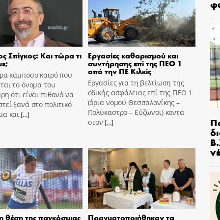
φ
ς Σπίγκος: Και τώρα τι
Εργασίες καθαρισμού και
ε;
συντήρησης επί της ΠΕΟ 1
από την ΠΕ Κιλκίς
ώρα κάμποσο καιρό που
Εργασίες για τη βελτίωση της
ται το όνομα του
οδικής ασφάλειας επί της ΠΕΟ 1
ρη ότι είναι πιθανό να
(όρια νομού Θεσσαλονίκης –
τεί ξανά στο πολιτικό
Πολύκαστρο – Εύζωνοι) κοντά
μα και
[…]
Π
στον
[…]
δ
Β.
ν
η θέση της παγκόσμιας
Πραγματοποιήθηκαν τα