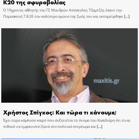
Κ20 της σφυροβολίας
Ο 19χρονος αθλητής του ΓΣ Μανδρών Απόστολος Τζαμτζής έκανε την
Παρασκευή 7.8.26 τον καλύτερο αγώνα της ζωής του και ανταμείφθηκε
[…]
Χρήστος Σπίγκος: Και τώρα τι κάνουμε;
Έχει τώρα κάμποσο καιρό που συζητιέται το όνομα του Κασιδιάρη ότι είναι
πιθανό να εμφανιστεί ξανά στο πολιτικό στερέωμα και
[…]