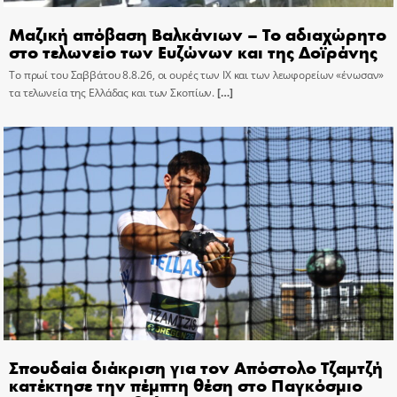
Μαζική απόβαση Βαλκάνιων – Το αδιαχώρητο
στο τελωνείο των Ευζώνων και της Δοϊράνης
Το πρωί του Σαββάτου 8.8.26, οι ουρές των ΙΧ και των λεωφορείων «ένωσαν»
τα τελωνεία της Ελλάδας και των Σκοπίων.
[…]
Σπουδαία διάκριση για τον Απόστολο Τζαμτζή
κατέκτησε την πέμπτη θέση στο Παγκόσμιο