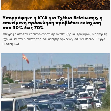
Υπογράφηκε η ΚΥΑ για Σχέδια Βελτίωσης, η
επικείμενη πρόσκληση προβλέπει ενίσχυση
από 50% έως 70%
Υπεγράφη από τον Υπουργό Αγροτικής Ανάπτυξης και Τροφίμων, Μαργαρίτη
Σχοινά, και τον Διοικητή της Ανεξάρτητης Αρχής Δημοσίων Εσόδων, Γιώργο
Πιτσιλή,
[…]