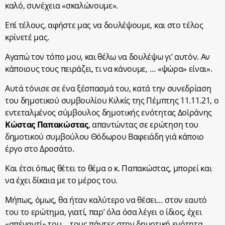
καλό, συνέχεια «σκαλώνουμε».
Επί τέλους, αφήστε μας να δουλέψουμε, και στο τέλος
κρίνετέ μας.
Αγαπώ τον τόπο μου, και θέλω να δουλέψω γι’ αυτόν. Αν
κάποιους τους πειράζει, τι να κάνουμε, … «ψώρα» είναι».
Αυτά τόνισε σε ένα ξέσπασμά του, κατά την συνεδρίαση
του δημοτικού συμβουλίου Κιλκίς της Πέμπτης 11.11.21, ο
εντεταλμένος σύμβουλος δημοτικής ενότητας Δοϊράνης
Κώστας Παπακώστας
, απαντώντας σε ερώτηση του
δημοτικού συμβούλου Θόδωρου Βαφειάδη γιά κάποιο
έργο στο Δροσάτο.
Και έτσι όπως θέτει το θέμα ο κ. Παπακώστας, μπορεί και
να έχει δίκαια με το μέρος του.
Μήπως, όμως, θα ήταν καλύτερο να θέσει… στον εαυτό
του το ερώτημα, γιατί, παρ’ όλα όσα λέγει ο ίδιος, έχει
«απέναντί» του… τους πάντες στην δημοτική ενότητα