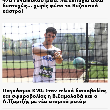
δυστυχώς… χωρίς φώτα το Βυζαντινό
κάστρο!
Παγκόσμιο Κ20: Στον τελικό δισκοβολίας
και σφυροβολίας η Β.Σαμολαδά και ο
Α.Τζαμτζής με νέα ατομικά ρεκόρ