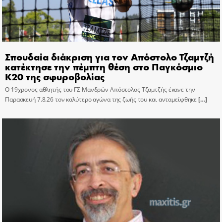
Σπουδαία διάκριση για τον Απόστολο Τζαμτζή
κατέκτησε την πέμπτη θέση στο Παγκόσμιο
Κ20 της σφυροβολίας
Ο 19χρονος αθλητής του ΓΣ Μανδρών Απόστολος Τζαμτζής έκανε την
Παρασκευή 7.8.26 τον καλύτερο αγώνα της ζωής του και ανταμείφθηκε
[…]