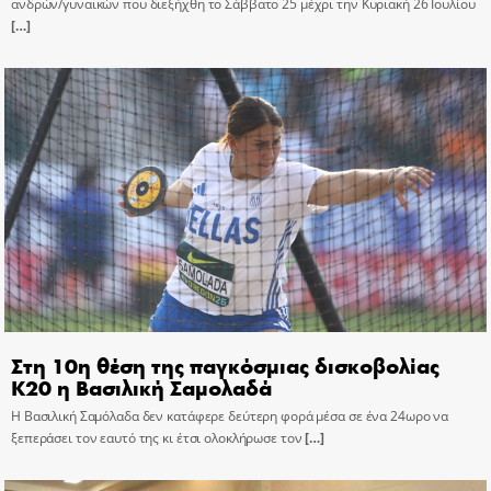
ανδρών/γυναικών που διεξήχθη το Σάββατο 25 μέχρι την Κυριακή 26 Ιουλίου
[…]
Στη 10η θέση της παγκόσμιας δισκοβολίας
Κ20 η Βασιλική Σαμολαδά
Η Βασιλική Σαμόλαδα δεν κατάφερε δεύτερη φορά μέσα σε ένα 24ωρο να
ξεπεράσει τον εαυτό της κι έτσι ολοκλήρωσε τον
[…]