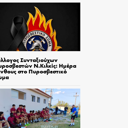
ύλλογος Συνταξιούχων
υροσβεστών Ν.Κιλκίς: Ημέρα
ένθους στο Πυροσβεστικό
ώμα