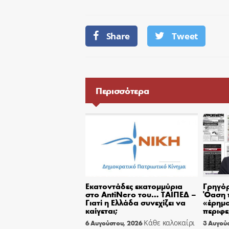
Share
Tweet
Περισσότερα
Εκατοντάδες εκατομμύρια
Γρηγόρ
στο AntiNero του… ΤΑΙΠΕΔ –
Όαση 
Γιατί η Ελλάδα συνεχίζει να
«έρημο
καίγεται;
περιφε
Κάθε καλοκαίρι
6 Αυγούστου, 2026
3 Αυγού