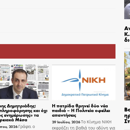
Α
Κ
δι
ης Δημητριάδης:
Η πατρίδα θρηνεί δύο νέα
Β
πληροφόρησης και όχι
παιδιά – Η Πολιτεία οφείλει
η
ς ενημέρωσης» τα
απαντήσεις
ρειακά Μέσα
Σ
Το Κίνημα ΝΙΚΗ
29 Ιουλίου, 2026
Γράφει ο
στου, 2026
εκφράζει τη βαθιά του οδύνη για