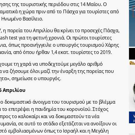
ησης της τουριστικής περιόδου στις 14 Μαΐου. Ο
ραματικά η χώρα πριν από το Πάσχα για τουρίστες από
ο Ηνωμένο Βασίλειο.
 η πορεία του Απριλίου θα κρίνει το προσεχές Πάσχα,
sh test για τη φετινή χρονιά. Οι πρώτοι τουρίστες
νια, όπως προανήγγειλε ο υπουργός τουρισμού Χάρης
ανία, από όπου ήρθαν 1,4 εκατ. τουρίστες το 2019.
 έχουμε τη χαρά να υποδεχτούμε μεγάλο αριθμό
 να ζήσουμε όλοι μαζί την έναρξη της πορείας που
ητα», σημείωσε ο υπουργός.
6 Απριλίου
ώτο δοκιμαστικό άνοιγμα του τουρισμού με το βλέμμα
το επιτρέψει η πανδημία του κορονοϊού. Στόχος
 προς το καλοκαίρι και να δοκιμαστούν τα νέα
μανία, σε αυτό το στάδιο εξετάζεται να ανοίξουν οι
στό εμβολιασμένων όπως το Ισραήλ και η Μεγάλη