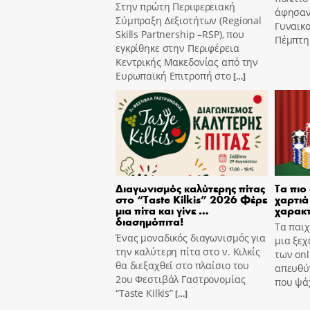
Στην πρώτη Περιφερειακή
άφησαν
Σύμπραξη Δεξιοτήτων (Regional
Γυναικ
Skills Partnership –RSP), που
Πέμπτη 
εγκρίθηκε στην Περιφέρεια
Κεντρικής Μακεδονίας από την
Ευρωπαϊκή Επιτροπή στο
[…]
Διαγωνισμός καλύτερης πίτας
Τα πιο
στο “Taste Kilkis” 2026 Φέρε
χαρτιά 
μια πίτα και γίνε …
χαρακτ
διασημόπιτα!
Τα παιχ
Ένας μοναδικός διαγωνισμός για
μια ξεχ
την καλύτερη πίτα στο ν. Κιλκίς
των onl
θα διεξαχθεί στο πλαίσιο του
απευθύν
2ου Φεστιβάλ Γαστρονομίας
που ψά
“Taste Kilkis”
[…]