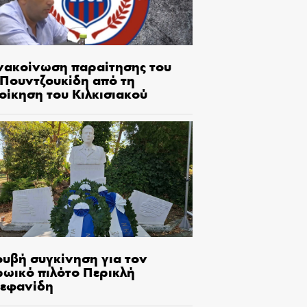
νακοίνωση παραίτησης του
.Πουντζουκίδη από τη
οίκηση του Κιλκισιακού
ουβή συγκίνηση για τον
ρωικό πιλότο Περικλή
τεφανίδη