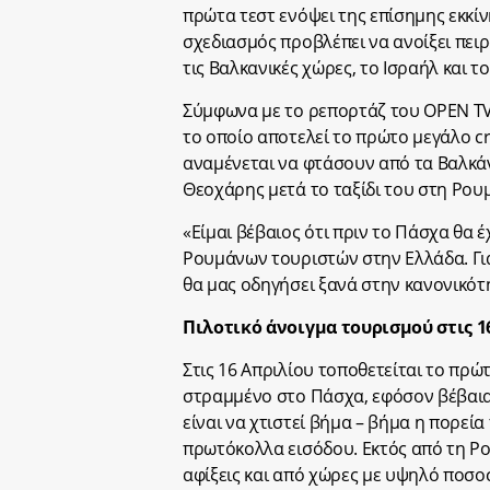
πρώτα τεστ ενόψει της επίσημης εκκίν
σχεδιασμός προβλέπει να ανοίξει πει
τις Βαλκανικές χώρες, το Ισραήλ και τ
Σύμφωνα με το ρεπορτάζ του OPEN TV,
το οποίο αποτελεί το πρώτο μεγάλο cra
αναμένεται να φτάσουν από τα Βαλκά
Θεοχάρης μετά το ταξίδι του στη Ρουμ
«Είμαι βέβαιος ότι πριν το Πάσχα θα
Ρουμάνων τουριστών στην Ελλάδα. Για
θα μας οδηγήσει ξανά στην κανονικότ
Πιλοτικό άνοιγμα τουρισμού στις 1
Στις 16 Απριλίου τοποθετείται το πρ
στραμμένο στο Πάσχα, εφόσον βέβαια 
είναι να χτιστεί βήμα – βήμα η πορεία
πρωτόκολλα εισόδου. Εκτός από τη Ρου
αφίξεις και από χώρες με υψηλό ποσο