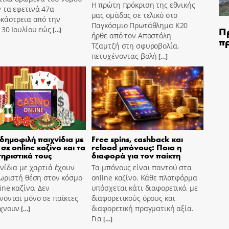
Η πρώτη πρόκριση της εθνικής
 τα εφετινά 47α
μας ομάδας σε τελικό στο
οκάστρεια από την
Παγκόσμιο Πρωτάθλημα Κ20
Π
30 Ιουλίου εώς
[…]
ήρθε από τον Αποστόλη
π
Τζαμτζή στη σφυροβολία,
πετυχένοντας βολή
[…]
 δημοφιλή παιχνίδια με
Free spins, cashback και
σε online καζίνο και τα
reload μπόνους: Ποια η
ηριστικά τους
διαφορά για τον παίκτη
νίδια με χαρτιά έχουν
Τα μπόνους είναι παντού στα
ωριστή θέση στον κόσμο
online καζίνο. Κάθε πλατφόρμα
ine καζίνο. Δεν
υπόσχεται κάτι διαφορετικό, με
ονται μόνο σε παίκτες
διαφορετικούς όρους και
χνουν
διαφορετική πραγματική αξία.
[…]
Για
[…]