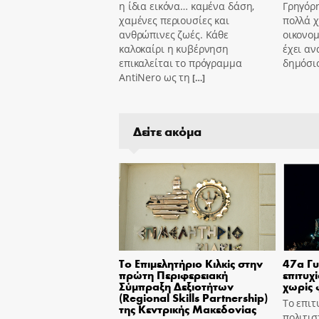
η ίδια εικόνα… καμένα δάση,
Γρηγόρ
χαμένες περιουσίες και
πολλά χ
ανθρώπινες ζωές. Κάθε
οικονομ
καλοκαίρι η κυβέρνηση
έχει αν
επικαλείται το πρόγραμμα
δημόσι
AntiNero ως τη
[…]
Δείτε ακόμα
Το Επιμελητήριο Κιλκίς στην
47α Γυ
πρώτη Περιφερειακή
επιτυχ
Σύμπραξη Δεξιοτήτων
χωρίς 
(Regional Skills Partnership)
Το επιτ
της Κεντρικής Μακεδονίας
πολιτισ