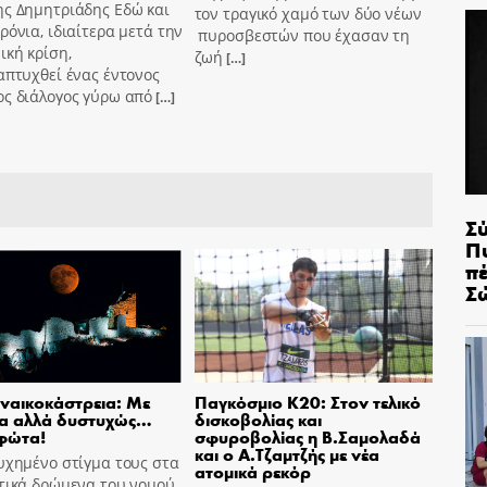
ης Δημητριάδης Εδώ και
τον τραγικό χαμό των δύο νέων
ρόνια, ιδιαίτερα μετά την
πυροσβεστών που έχασαν τη
ική κρίση,
ζωή
[…]
απτυχθεί ένας έντονος
ος διάλογος γύρω από
[…]
Σ
Π
π
Σ
ναικοκάστρεια: Με
Παγκόσμιο Κ20: Στον τελικό
ία αλλά δυστυχώς…
δισκοβολίας και
φώτα!
σφυροβολίας η Β.Σαμολαδά
και ο Α.Τζαμτζής με νέα
υχημένο στίγμα τους στα
ατομικά ρεκόρ
τικά δρώμενα του νομού