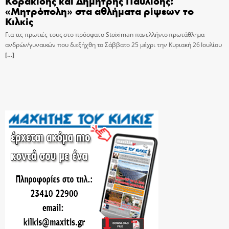
Κορακίδης και Δημήτρης Παυλίδης:
«Μητρόπολη» στα αθλήματα ρίψεων το
Κιλκίς
Για τις πρωτιές τους στο πρόσφατο Stoiximan πανελλήνιο πρωτάθλημα
ανδρών/γυναικών που διεξήχθη το Σάββατο 25 μέχρι την Κυριακή 26 Ιουλίου
[…]