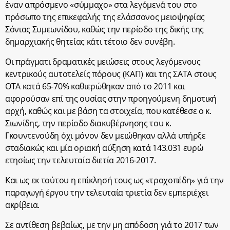
έναν απρόσμενο «σύμμαχο» στα λεγόμενά του στο
πρόσωπο της επικεφαλής της ελάσσονος μειοψηφίας
Σόνιας Συμεωνίδου, καθώς την περίοδο της δικής της
δημαρχιακής θητείας κάτι τέτοιο δεν συνέβη.
Οι πράγματι δραματικές μειώσεις στους λεγόμενους
κεντρικούς αυτοτελείς πόρους (ΚΑΠ) και της ΣΑΤΑ στους
ΟΤΑ κατά 65-70% καθιερώθηκαν από το 2011 και
αφορούσαν επί της ουσίας στην προηγούμενη δημοτική
αρχή, καθώς και με βάση τα στοιχεία, που κατέθεσε ο κ.
Σιωνίδης, την περίοδο διακυβέρνησης του κ.
Γκουντενούδη όχι μόνον δεν μειώθηκαν αλλά υπήρξε
σταδιακώς και μία οριακή αύξηση κατά 143.031 ευρώ
ετησίως την τελευταία διετία 2016-2017.
Και ως εκ τούτου η επίκλησή τους ως «τροχοπέδη» γιά την
παραγωγή έργου την τελευταία τριετία δεν εμπεριέχει
ακρίβεια.
Σε αντίθεση βεβαίως, με την μη απόδοση γιά το 2017 των