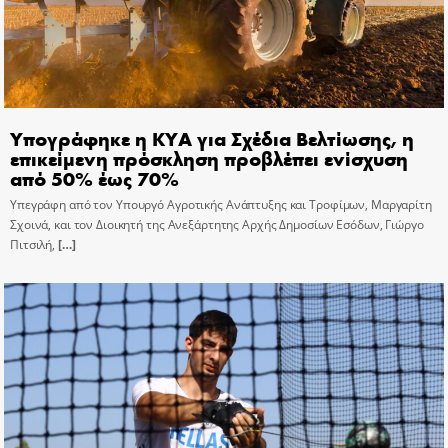
Υπογράφηκε η ΚΥΑ για Σχέδια Βελτίωσης, η
επικείμενη πρόσκληση προβλέπει ενίσχυση
από 50% έως 70%
Υπεγράφη από τον Υπουργό Αγροτικής Ανάπτυξης και Τροφίμων, Μαργαρίτη
Σχοινά, και τον Διοικητή της Ανεξάρτητης Αρχής Δημοσίων Εσόδων, Γιώργο
Πιτσιλή,
[…]