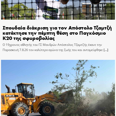
Σπουδαία διάκριση για τον Απόστολο Τζαμτζή
κατέκτησε την πέμπτη θέση στο Παγκόσμιο
Κ20 της σφυροβολίας
Ο 19χρονος αθλητής του ΓΣ Μανδρών Απόστολος Τζαμτζής έκανε την
Παρασκευή 7.8.26 τον καλύτερο αγώνα της ζωής του και ανταμείφθηκε
[…]