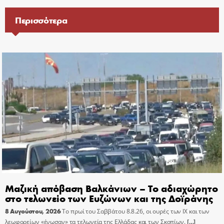
Περισσότερα
Μαζική απόβαση Βαλκάνιων – Το αδιαχώρητο
στο τελωνείο των Ευζώνων και της Δοϊράνης
8 Αυγούστου, 2026
Το πρωί του Σαββάτου 8.8.26, οι ουρές των ΙΧ και των
λεωφορείων «ένωσαν» τα τελωνεία της Ελλάδας και των Σκοπίων.
[…]