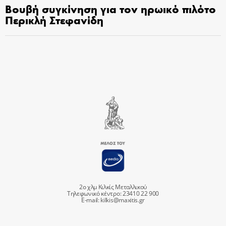
Βουβή συγκίνηση για τον ηρωικό πιλότο
Περικλή Στεφανίδη
2ο χλμ Κιλκίς Μεταλλικού
Τηλεφωνικό κέντρο: 23410 22 900
E-mail:
kilkis@maxitis.gr