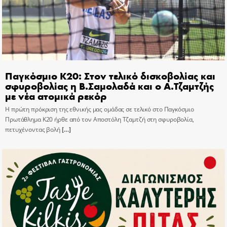
Παγκόσμιο Κ20: Στον τελικό δισκοβολίας και
σφυροβολίας η Β.Σαμολαδά και ο Α.Τζαμτζής
με νέα ατομικά ρεκόρ
Η πρώτη πρόκριση της εθνικής μας ομάδας σε τελικό στο Παγκόσμιο
Πρωτάθλημα Κ20 ήρθε από τον Αποστόλη Τζαμτζή στη σφυροβολία,
πετυχένοντας βολή
[…]