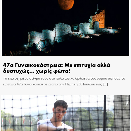
47α Γυναικοκάστρεια: Με επιτυχία αλλά
δυστυχώς… χωρίς φώτα!
Το επιτυχημένο στίγμα τους στα πολιτιστικά δρώμενα του νομού άφησαν τα
εφετινά 47α Γυναικοκάστρεια από την Πέμπτη 30 Ιουλίου εώς
[…]