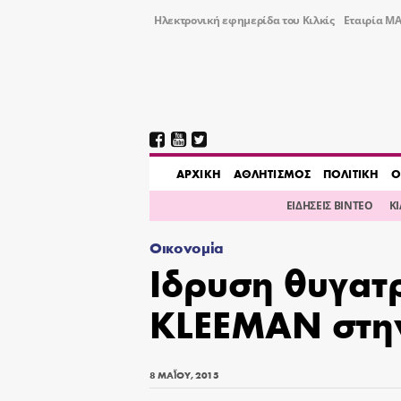
Ηλεκτρονική εφημερίδα του Κιλκίς
Εταιρία ΜΑ
AΡΧΙΚΗ
ΑΘΛΗΤΙΣΜΟΣ
ΠΟΛΙΤΙΚΗ
Ο
ΕΙΔΗΣΕΙΣ ΒΙΝΤΕΟ
Κ
Οικονομία
Ιδρυση θυγατρ
KLEEMAN στη
8 ΜΑΪ́ΟΥ, 2015