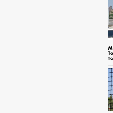
Μ
Τ
τ