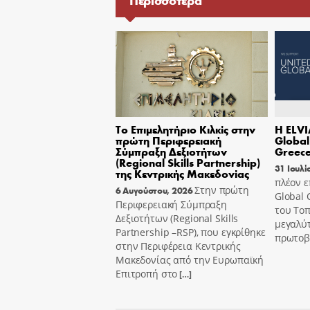
Περισσότερα
Το Επιμελητήριο Κιλκίς στην
Η ELVI
πρώτη Περιφερειακή
Globa
Σύμπραξη Δεξιοτήτων
Greec
(Regional Skills Partnership)
31 Ιουλί
της Κεντρικής Μακεδονίας
πλέον 
Στην πρώτη
6 Αυγούστου, 2026
Global 
Περιφερειακή Σύμπραξη
του Τοπ
Δεξιοτήτων (Regional Skills
μεγαλύ
Partnership –RSP), που εγκρίθηκε
πρωτοβ
στην Περιφέρεια Κεντρικής
Μακεδονίας από την Ευρωπαϊκή
Επιτροπή στο
[…]