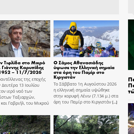
ν Τιφλίδα στο Μικρό
Ο Σάμος Αθανασιάδης
 Γιάννης Καρυπίδης
ύψωσε την Ελληνική σημαία
1952 – 11/7/2026
στα όρη του Παμίρ στο
Κιργιστάν
Π
αντέλλενας της εποχής
Π
Το Σάββατο 1η Αυγούστου 2026
 Δευτέρα 13 Ιουλίου
τ
η ελληνική σημαία υψώθηκε
τον ιερό ναό των
στην κορυφή Λένιν (7.134 μ.) στα
ίστων Ταξιαρχών,
όρη του Παμίρ στο Κιργιστάν
[…]
και Γαβριήλ, του Μικρού