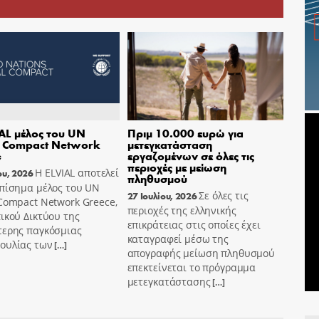
AL μέλος του UN
Πριμ 10.000 ευρώ για
l Compact Network
μετεγκατάσταση
e
εργαζομένων σε όλες τις
περιοχές με μείωση
Η ELVIAL αποτελεί
ου, 2026
πληθυσμού
επίσημα μέλος του UN
Σε όλες τις
27 Ιουλίου, 2026
Compact Network Greece,
περιοχές της ελληνικής
ικού Δικτύου της
επικράτειας στις οποίες έχει
τερης παγκόσμιας
καταγραφεί μέσω της
ουλίας των
[…]
απογραφής μείωση πληθυσμού
επεκτείνεται το πρόγραμμα
μετεγκατάστασης
[…]