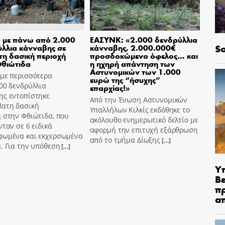
 με πάνω από 2.000
ΕΑΣΥΝΚ: «2.000 δενδρύλλια
So
λλια κάνναβης σε
κάνναβης, 2.000.000€
η δασική περιοχή
προσδοκώμενο όφελος… και
Φθιώτιδα
η ηχηρή απάντηση των
Αστυνομικών των 1.000
 με περισσότερα
ευρώ της “ήσυχης”
00 δενδρύλλια
επαρχίας!»
ης εντοπίστηκε
Από την Ένωση Αστυνομικών
βατη δασική
Υπαλλήλων Κιλκίς εκδόθηκε το
 στην Φθιώτιδα, που
ακόλουθο ενημερωτικό δελτίο με
νταν σε 6 ειδικά
αφορμή την επιτυχή εξάρθρωση
φωμένα και εκχερσωμένα
από το τμήμα Δίωξης
[…]
. Για την υπόθεση
[…]
Υ
Βε
π
α