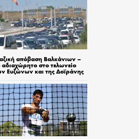
αζική απόβαση Βαλκάνιων –
ο αδιαχώρητο στο τελωνείο
ων Ευζώνων και της Δοϊράνης