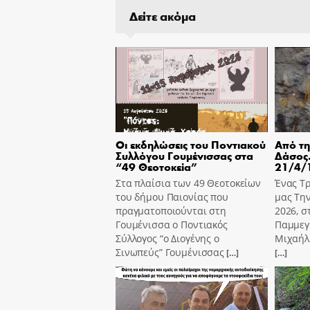
Δείτε ακόμα
Οι εκδηλώσεις του Ποντιακού
Από τη
Συλλόγου Γουμένισσας στα
Δάσος.
“49 Θεοτοκεία”
21/4/
Στα πλαίσια των 49 Θεοτοκείων
Ένας Τρ
του δήμου Παιονίας που
μας Την
πραγματοποιούνται στη
2026, σ
Γουμένισσα ο Ποντιακός
Παμμεγ
Σύλλογος “ο Διογένης ο
Μιχαήλ 
Σινωπεύς” Γουμένισσας
[…]
[…]