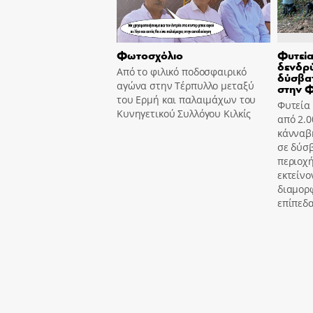
Φωτοσχόλιο
Φυτεία
δενδρύ
Από το φιλικό ποδοσφαιρικό
δύσβατ
αγώνα στην Τέρπυλλο μεταξύ
στην 
του Ερμή και παλαιμάχων του
Φυτεία
Κυνηγετικού Συλλόγου Κιλκίς
από 2.0
κάνναβ
σε δύσ
περιοχή
εκτείνο
διαμορ
επίπεδα