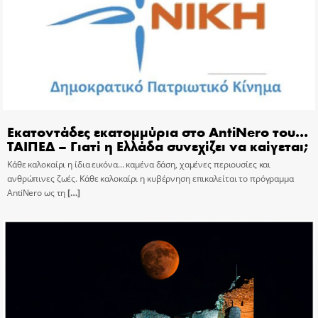
Εκατοντάδες εκατομμύρια στο AntiNero του…
ΤΑΙΠΕΔ – Γιατί η Ελλάδα συνεχίζει να καίγεται;
Κάθε καλοκαίρι η ίδια εικόνα… καμένα δάση, χαμένες περιουσίες και
ανθρώπινες ζωές. Κάθε καλοκαίρι η κυβέρνηση επικαλείται το πρόγραμμα
AntiNero ως τη
[…]