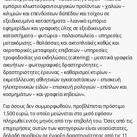
εμπόριο κλωστοϋφαντουργικών προϊόντων – χαλιών –
κιλιμιών και επενδύσεων δαπέδου και τοίχου σε
εξειδικευμένα καταστήματα – λιανικό εμπόριο
εφημερίδων και γραφικής ύλης σε εξειδικευμένα
καταστήματα – φυτώρια – παλαιοπωλεία – υπηρεσίες
μετακόμισης – θαλάσσιες και ακτοπλοϊκές καθώς και
αεροπορικές μεταφορές επιβατών – υπηρεσίες
τροφοδοσίας για εκδηλώσεις (catering) – μεσιτικά γραφεία
ακινήτων – φωτογραφικές δραστηριότητες –
δραστηριότητες έρευνας – καθαρισμοί κτιρίων –
εκμετάλλευση αθλητικών εγκαταστάσεων – επισκευή
ηλεκτρονικών ειδών – επισκευή ρολογιών – επίπλων και
κοσμημάτων – και γραφεία κηδειών».
Για όσους δεν συμμορφωθούν, προβλέπεται πρόστιμο
1.500 ευρώ, το οποίο μειώνεται στο μισό εφόσον
πληρωθεί εντός μηνός από την επιβολή του. Όσες από τις
επιχειρήσεις αυτών των κατηγοριών είναι νεοσύστατες,
δηλαδή προβούν σε έναρξη δραστηριότητας από τις 11