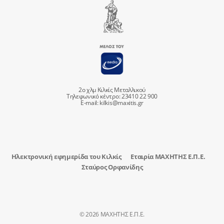
2ο χλμ Κιλκίς Μεταλλικού
Τηλεφωνικό κέντρο: 23410 22 900
E-mail:
kilkis@maxitis.gr
Ηλεκτρονική εφημερίδα του Κιλκίς
Εταιρία ΜΑΧΗΤΗΣ Ε.Π.Ε.
Σταύρος Ορφανίδης
© 2026 ΜΑΧΗΤΗΣ Ε.Π.Ε.