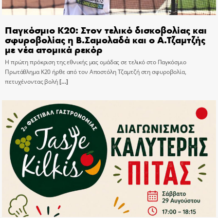
Παγκόσμιο Κ20: Στον τελικό δισκοβολίας και
σφυροβολίας η Β.Σαμολαδά και ο Α.Τζαμτζής
με νέα ατομικά ρεκόρ
Η πρώτη πρόκριση της εθνικής μας ομάδας σε τελικό στο Παγκόσμιο
Πρωτάθλημα Κ20 ήρθε από τον Αποστόλη Τζαμτζή στη σφυροβολία,
πετυχένοντας βολή
[…]