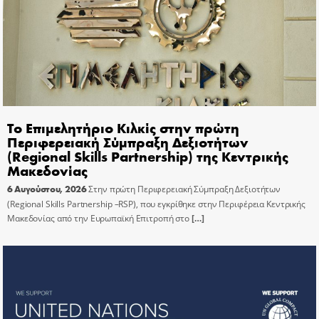
Το Επιμελητήριο Κιλκίς στην πρώτη
Περιφερειακή Σύμπραξη Δεξιοτήτων
(Regional Skills Partnership) της Κεντρικής
Μακεδονίας
6 Αυγούστου, 2026
Στην πρώτη Περιφερειακή Σύμπραξη Δεξιοτήτων
(Regional Skills Partnership –RSP), που εγκρίθηκε στην Περιφέρεια Κεντρικής
Μακεδονίας από την Ευρωπαϊκή Επιτροπή στο
[…]