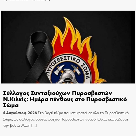
Σύλλογος Συνταξιούχων Πυροσβεστών
Ν.Κιλκίς: Ημέρα πένθους στο Πυροσβεστικό
Σώμα
4 Αυγούστου, 2026
Στο βαρύ κλίμα που επικρατεί σε όλο το Πυροσβεστικό
Σώμα, ως σύλλογος συνταξιούχων Πυροσβεστών νομού Κιλκίς, εκφράζουμε
την βαθιά θλίψη
[…]