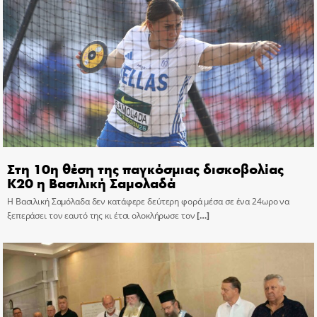
Στη 10η θέση της παγκόσμιας δισκοβολίας
Κ20 η Βασιλική Σαμολαδά
Η Βασιλική Σαμόλαδα δεν κατάφερε δεύτερη φορά μέσα σε ένα 24ωρο να
ξεπεράσει τον εαυτό της κι έτσι ολοκλήρωσε τον
[…]