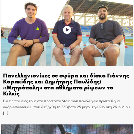
Πανελληνιονίκες σε σφύρα και δίσκο Γιάννης
Κορακίδης και Δημήτρης Παυλίδης:
«Μητρόπολη» στα αθλήματα ρίψεων το
Κιλκίς
Για τις πρωτιές τους στο πρόσφατο Stoiximan πανελλήνιο πρωτάθλημα
ανδρών/γυναικών που διεξήχθη το Σάββατο 25 μέχρι την Κυριακή 26 Ιουλίου
[…]