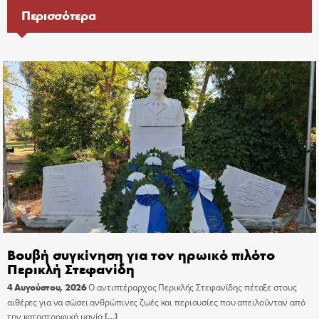
Περισσότερα
Βουβή συγκίνηση για τον ηρωικό πιλότο
Περικλή Στεφανίδη
4 Αυγούστου, 2026
Ο αντιπτέραρχος Περικλής Στεφανίδης πέταξε στους
αιθέρες για να σώσει ανθρώπινες ζωές και περιουσίες που απειλούνταν από
την καταστροφική μανία
[…]