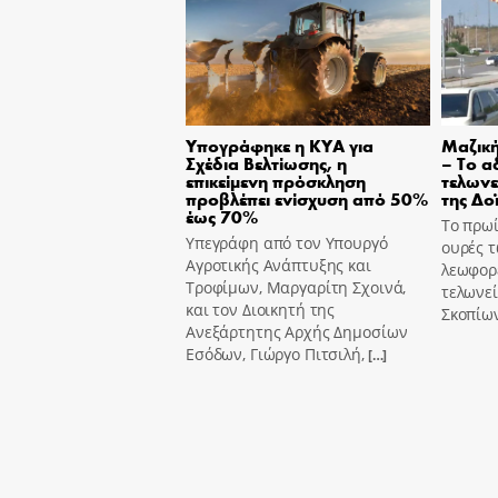
Υπογράφηκε η ΚΥΑ για
Μαζικ
Σχέδια Βελτίωσης, η
– Το α
επικείμενη πρόσκληση
τελωνε
προβλέπει ενίσχυση από 50%
της Δο
έως 70%
Το πρωί
Υπεγράφη από τον Υπουργό
ουρές τ
Αγροτικής Ανάπτυξης και
λεωφορ
Τροφίμων, Μαργαρίτη Σχοινά,
τελωνεί
και τον Διοικητή της
Σκοπίω
Ανεξάρτητης Αρχής Δημοσίων
Εσόδων, Γιώργο Πιτσιλή,
[…]