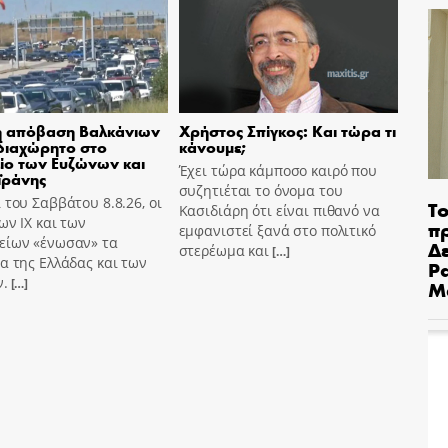
ή απόβαση Βαλκάνιων
Χρήστος Σπίγκος: Και τώρα τι
διαχώρητο στο
κάνουμε;
ίο των Ευζώνων και
Έχει τώρα κάμποσο καιρό που
ϊράνης
συζητιέται το όνομα του
 του Σαββάτου 8.8.26, οι
Το
Κασιδιάρη ότι είναι πιθανό να
ων ΙΧ και των
π
εμφανιστεί ξανά στο πολιτικό
είων «ένωσαν» τα
Δε
στερέωμα και
[…]
α της Ελλάδας και των
Pa
ν.
Μ
[…]