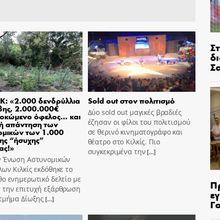
Σ
δ
Σ
Κ: «2.000 δενδρύλλια
Sold out στον πολιτισμό
βης, 2.000.000€
Δύο sold out μαγικές βραδιές
οκώμενο όφελος… και
έζησαν οι φίλοι του πολιτισμού
ή απάντηση των
ομικών των 1.000
σε θερινό κινηματογράφο και
ης “ήσυχης”
θέατρο στο Κιλκίς. Πιο
ας!»
συγκεκριμένα την
[…]
ν Ένωση Αστυνομικών
ων Κιλκίς εκδόθηκε το
ο ενημερωτικό δελτίο με
Π
 την επιτυχή εξάρθρωση
ε
 τμήμα Δίωξης
[…]
Γ