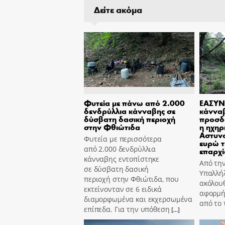
Δείτε ακόμα
Φυτεία με πάνω από 2.000
ΕΑΣΥΝ
δενδρύλλια κάνναβης σε
κάννα
δύσβατη δασική περιοχή
προσδ
στην Φθιώτιδα
η ηχηρ
Αστυν
Φυτεία με περισσότερα
ευρώ τ
από 2.000 δενδρύλλια
επαρχί
κάνναβης εντοπίστηκε
Από τη
σε δύσβατη δασική
Υπαλλήλ
περιοχή στην Φθιώτιδα, που
ακόλουθ
εκτείνονταν σε 6 ειδικά
αφορμή
διαμορφωμένα και εκχερσωμένα
από το
επίπεδα. Για την υπόθεση
[…]