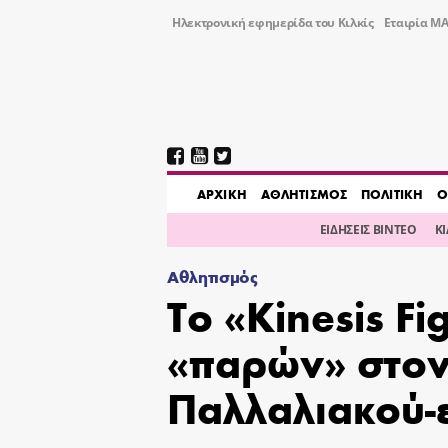
Ηλεκτρονική εφημερίδα του Κιλκίς
Εταιρία ΜΑ
AΡΧΙΚΗ
ΑΘΛΗΤΙΣΜΟΣ
ΠΟΛΙΤΙΚΗ
Ο
ΕΙΔΗΣΕΙΣ ΒΙΝΤΕΟ
Κ
Αθλητισμός
Το «Kinesis Fi
«παρών» στο
Παλλαλιακού-