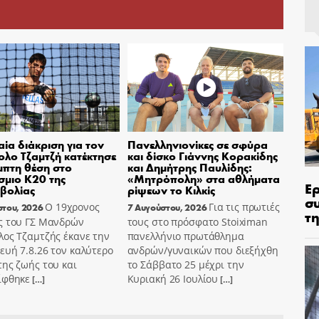
ία διάκριση για τον
Πανελληνιονίκες σε σφύρα
λο Τζαμτζή κατέκτησε
και δίσκο Γιάννης Κορακίδης
μπτη θέση στο
και Δημήτρης Παυλίδης:
μιο Κ20 της
«Μητρόπολη» στα αθλήματα
Ε
βολίας
ρίψεων το Κιλκίς
σ
Ο 19χρονος
Για τις πρωτιές
στου, 2026
7 Αυγούστου, 2026
τη
ς του ΓΣ Μανδρών
τους στο πρόσφατο Stoiximan
λος Τζαμτζής έκανε την
πανελλήνιο πρωτάθλημα
υή 7.8.26 τον καλύτερο
ανδρών/γυναικών που διεξήχθη
ης ζωής του και
το Σάββατο 25 μέχρι την
ίφθηκε
Κυριακή 26 Ιουλίου
[…]
[…]