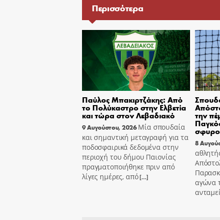
Περισσότερα
Παύλος Μπακιρτζάκης: Από
Σπουδα
το Πολύκαστρο στην Ελβετία
Απόστο
και τώρα στον Λεβαδιακό
την πέ
Παγκόσ
Μία σπουδαία
9 Αυγούστου, 2026
σφυρο
και σημαντική μεταγραφή για τα
8 Αυγού
ποδοσφαιρικά δεδομένα στην
αθλητή
περιοχή του δήμου Παιονίας
Απόστο
πραγματοποιήθηκε πριν από
Παρασκε
λίγες ημέρες, από
[…]
αγώνα τ
ανταμε