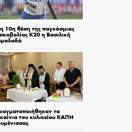
τη 10η θέση της παγκόσμιας
ισκοβολίας Κ20 η Βασιλική
αμολαδά
ραγματοποιήθηκαν τα
γκαίνια του κυλικείου ΚΑΠΗ
ουμένισσας