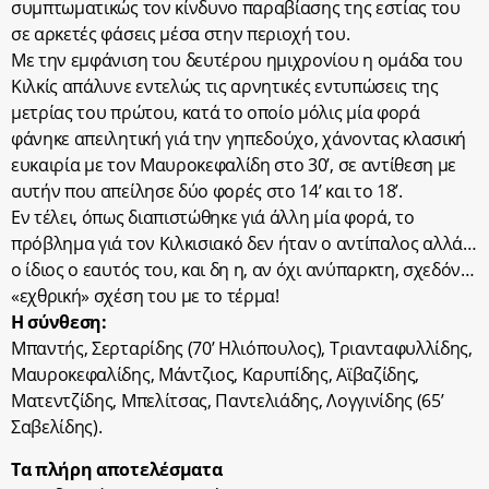
συμπτωματικώς τον κίνδυνο παραβίασης της εστίας του
σε αρκετές φάσεις μέσα στην περιοχή του.
Με την εμφάνιση του δευτέρου ημιχρονίου η ομάδα του
Κιλκίς απάλυνε εντελώς τις αρνητικές εντυπώσεις της
μετρίας του πρώτου, κατά το οποίο μόλις μία φορά
φάνηκε απειλητική γιά την γηπεδούχο, χάνοντας κλασική
ευκαιρία με τον Μαυροκεφαλίδη στο 30’, σε αντίθεση με
αυτήν που απείλησε δύο φορές στο 14’ και το 18’.
Εν τέλει, όπως διαπιστώθηκε γιά άλλη μία φορά, το
πρόβλημα γιά τον Κιλκισιακό δεν ήταν ο αντίπαλος αλλά…
ο ίδιος ο εαυτός του, και δη η, αν όχι ανύπαρκτη, σχεδόν…
«εχθρική» σχέση του με το τέρμα!
Η σύνθεση:
Μπαντής, Σερταρίδης (70’ Ηλιόπουλος), Τριανταφυλλίδης,
Μαυροκεφαλίδης, Μάντζιος, Καρυπίδης, Αϊβαζίδης,
Ματεντζίδης, Μπελίτσας, Παντελιάδης, Λογγινίδης (65’
Σαβελίδης).
Τα πλήρη αποτελέσματα