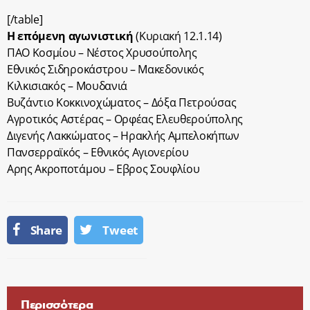
[/table]
Η επόμενη αγωνιστική
(Κυριακή 12.1.14)
ΠΑΟ Κοσμίου – Νέστος Χρυσούπολης
Εθνικός Σιδηροκάστρου – Μακεδονικός
Κιλκισιακός – Μουδανιά
Βυζάντιο Κοκκινοχώματος – Δόξα Πετρούσας
Αγροτικός Αστέρας – Ορφέας Ελευθερούπολης
Διγενής Λακκώματος – Ηρακλής Αμπελοκήπων
Πανσερραϊκός – Εθνικός Αγιονερίου
Αρης Ακροποτάμου – Εβρος Σουφλίου
Share
Tweet
Περισσότερα