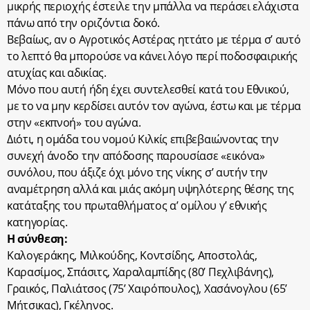
μικρής περιοχής έστειλε την μπάλλα να περάσει ελάχιστα
πάνω από την οριζόντια δοκό.
Βεβαίως, αν ο Αγροτικός Αστέρας ηττάτο με τέρμα σ’ αυτό
το λεπτό θα μπορούσε να κάνει λόγο περί ποδοσφαιρικής
ατυχίας και αδικίας.
Μόνο που αυτή ήδη έχει συντελεσθεί κατά του Εθνικού,
με το να μην κερδίσει αυτόν τον αγώνα, έστω και με τέρμα
στην «εκπνοή» του αγώνα.
Διότι, η ομάδα του νομού Κιλκίς επιβεβαιώνοντας την
συνεχή άνοδο την απόδοσης παρουσίασε «εικόνα»
συνόλου, που άξιζε όχι μόνο της νίκης σ’ αυτήν την
αναμέτρηση αλλά και μιάς ακόμη υψηλότερης θέσης της
κατάταξης του πρωταθλήματος α’ ομίλου γ’ εθνικής
κατηγορίας.
Η σύνθεση:
Καλογεράκης, Μιλκούδης, Κοντσίδης, Αποστολάς,
Καρασίμος, Σπάσιτς, Χαραλαμπίδης (80’ Πεχλιβάνης),
Γραικός, Παλιάτσος (75’ Χαιρόπουλος), Χασάνογλου (65’
Μήτσικας), Γκέληνος.