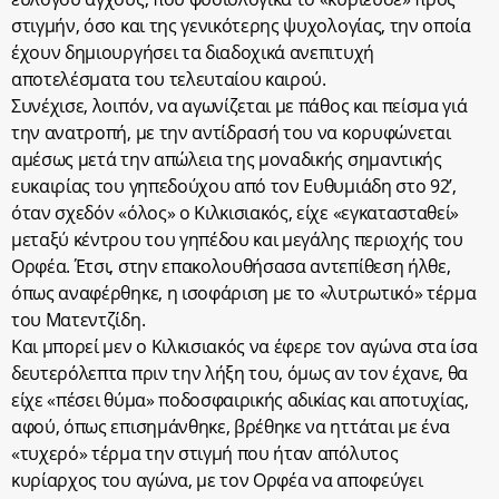
στιγμήν, όσο και της γενικότερης ψυχολογίας, την οποία
έχουν δημιουργήσει τα διαδοχικά ανεπιτυχή
αποτελέσματα του τελευταίου καιρού.
Συνέχισε, λοιπόν, να αγωνίζεται με πάθος και πείσμα γιά
την ανατροπή, με την αντίδρασή του να κορυφώνεται
αμέσως μετά την απώλεια της μοναδικής σημαντικής
ευκαιρίας του γηπεδούχου από τον Ευθυμιάδη στο 92’,
όταν σχεδόν «όλος» ο Κιλκισιακός, είχε «εγκατασταθεί»
μεταξύ κέντρου του γηπέδου και μεγάλης περιοχής του
Ορφέα. Έτσι, στην επακολουθήσασα αντεπίθεση ήλθε,
όπως αναφέρθηκε, η ισοφάριση με το «λυτρωτικό» τέρμα
του Ματεντζίδη.
Και μπορεί μεν ο Κιλκισιακός να έφερε τον αγώνα στα ίσα
δευτερόλεπτα πριν την λήξη του, όμως αν τον έχανε, θα
είχε «πέσει θύμα» ποδοσφαιρικής αδικίας και αποτυχίας,
αφού, όπως επισημάνθηκε, βρέθηκε να ηττάται με ένα
«τυχερό» τέρμα την στιγμή που ήταν απόλυτος
κυρίαρχος του αγώνα, με τον Ορφέα να αποφεύγει