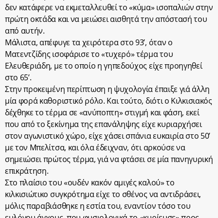
δεν κατάφερε να εκμεταλλευθεί το «κύμα» ισοπαλιών στην
πρώτη οκτάδα και να μειώσει αισθητά την απόστασή του
από αυτήν.
Μάλιστα, απέφυγε τα χειρότερα στο 93’, όταν ο
Ματεντζίδης ισοφάρισε το «τυχερό» τέρμα του
Ελευθεριάδη, με το οποίο η γηπεδούχος είχε προηγηθεί
στο 65’.
Στην προκειμένη περίπτωση η ψυχολογία έπαιξε γιά άλλη
μία φορά καθοριστικό ρόλο. Και τούτο, διότι ο Κιλκισιακός
δέχθηκε το τέρμα σε «ανύποπτη» στιγμή και φάση, εκεί
που από το ξεκίνημα της επανάληψης είχε κυριαρχήσει
στον αγωνιστικό χώρο, είχε χάσει σπάνια ευκαιρία στο 50’
με τον Μπελίτσα, και όλα έδειχναν, ότι αρκούσε να
σημειώσει πρώτος τέρμα, γιά να φτάσει σε μία πανηγυρική
επικράτηση.
Στο πλαίσιο του «ουδέν κακόν αμιγές καλού» το
κιλκισιώτικο συγκρότημα είχε το σθένος να αντιδράσει,
μόλις παραβιάσθηκε η εστία του, εναντίον τόσο του
ευλόγου άγχους, που φυσιολογικά το «κυρίευσε» προς