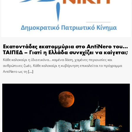
Εκατοντάδες εκατομμύρια στο AntiNero του…
ΤΑΙΠΕΔ – Γιατί η Ελλάδα συνεχίζει να καίγεται;
Κάθε καλοκαίρι η ίδια εικόνα… καμένα δάση, χαμένες περιουσίες και
ανθρώπινες ζωές. Κάθε καλοκαίρι η κυβέρνηση επικαλείται το πρόγραμμα
AntiNero ως τη
[…]