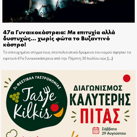
47α Γυναικοκάστρεια: Με επιτυχία αλλά
δυστυχώς… χωρίς φώτα το Βυζαντινό
κάστρο!
Το επιτυχημένο στίγμα τους στα πολιτιστικά δρώμενα του νομού άφησαν τα
εφετινά 47α Γυναικοκάστρεια από την Πέμπτη 30 Ιουλίου εώς
[…]