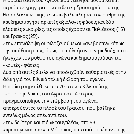
Η ομάδα του Νέου Αγιονερίου ξεκίνησε δυναμικά και
περιόρισε γρήγορα την επιθετική δραστηριότητα της
θεσσαλονικιώτικης, ενώ επέβαλε πλήρως τον ρυθμό της
και δημιούργησε αρκετές αξιόλογες φάσεις και δύο
κλασικές ευκαιρίες, τις οποίες έχασαν οι Παλιάτσος (15’)
και Γραικός (25’).
Στην επανάληψη οι φιλοξενούμενοι «ανέβασαν» κάπως
την απόδοσή τους, όμως και πάλι ήταν οι γηπεδούχοι που
ήλεγχαν τον ρυθμό του αγώνα και δημιουργούσαν τις
«καυτές» φάσεις.
Δύο από αυτές έμελε να αποδειχθούν καθοριστικές στην
άδικη γιά τον Εθνικό τελική έκβαση του αγώνα.
Η πρώτη σημειώθηκε στο 70’ όταν ο Κιλκισιώτης
τερματοφύλακας του Αγροτικού Αστέρος
πραγματοποίησε την επέμβαση του αγώνα,
αποκρούοντας το πλασέ του Γραικού, που βρέθηκε
εντελώς μόνος απέναντί του.
Στην δεύτερη και πιό «κραυγαλέα», στο 93’,
«πρωταγωνίστησε» ο Μήτσικας, που από το μέσον …της