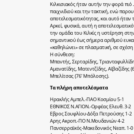
Κιλκισιακός ήταν αυτήν την φορά πιό
παιχνιδιού και την τακτική, ενώ παρο
αποτελεσματικότητας, και αυτό ήταν 
Αρκεί, φυσικά, αυτή η αποτελεσματικό
την ομάδα του Κιλκίς η υστέρηση στη
σημαντικού έως σήμερα αριθμού ευκα
«καθηλώνει» σε πλασματική, σε σχέση 
Η σύνθεση:
Μπαντής, Σερταρίδης, Τριανταφυλλίδ
Αμανατίδης, Ματεντζίδης, Αϊβαζίδης (64
Μπελίτσας (76’ Μπόλοσης).
Τα πλήρη αποτελέσματα
Ηρακλής Αμπελ.-ΠΑΟ Κοσμίου 5-1
ΕΘΝΙΚΟΣ Ν.ΑΓΙΟΝ.-Ορφέας Ελευθ. 3-2
Εβρος Σουφλίου-Δόξα Πετρούσης 1-2
Αρης Ακροπ.-ΠΟ Ν.Μουδανιών 4-2
Πανσερραϊκός-Μακεδονικός Νεαπ. 1-0