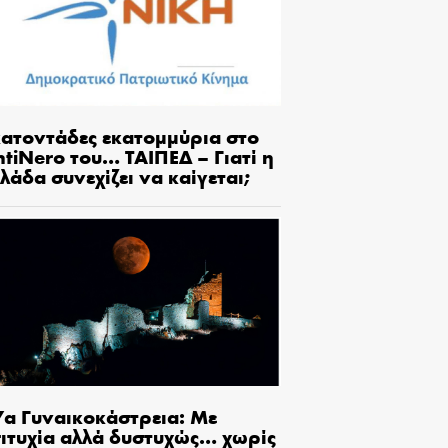
κατοντάδες εκατομμύρια στο
tiNero του… ΤΑΙΠΕΔ – Γιατί η
λάδα συνεχίζει να καίγεται;
7α Γυναικοκάστρεια: Με
πιτυχία αλλά δυστυχώς… χωρίς