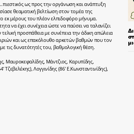
 …πιεστικός ως προς την οργάνωση και ανάπτυξη
υσίασε θεαματική βελτίωση στον τομέα της
το εκ μέρους του πλέον ελπιδοφόρο μήνυμα.
τητα να έχει συνέχεια ώστε να παύσει να ταλανίζει
Δ
ν τελική προσπάθεια με συνέπεια την άδικη απώλεια
στ
ιριών και ως επακόλουθο αρκετών βαθμών που τον
μι
με τις δυνατότητές του, βαθμολογική θέση.
ης, Μαυροκεφαλίδης, Μάντζιος, Καρυπίδης,
’ Τζεβελέκης), Λογγινίδης (86’ Ε.Κωνσταντινίδης),