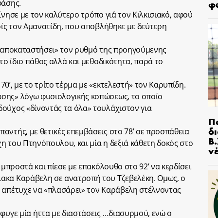
φ
φάσης.
ίνησε με τον καλύτερο τρόπο γιά τον Κιλκισιακό, αφού
ρίς τον Αμανατίδη, που αποβλήθηκε με δεύτερη
 «αποκαταστήσει» τον ρυθμό της προηγούμενης
 το ίδιο πάθος αλλά και μεθοδικότητα, παρά το
0’, με το τρίτο τέρμα με «εκτελεστή» τον Καρυπίδη.
σης» λόγω φυσιολογικής κοπώσεως, το οποίο
ούχος «δίνοντάς τα όλα» τουλάχιστον για
Π
δ
αντής, με θετικές επεμβάσεις στο 78’ σε προσπάθεια
Β.
ιχη του Πτηνόπουλου, και μία η δεξιά κάθετη δοκός στο
ν
 μπροστά και πίεσε με επακόλουθο στο 92’ να κερδίσει
ακα Καράβελη σε ανατροπή του Τζεβελέκη. Ομως, ο
η απέτυχε να «πλασάρει» τον Καράβελη στέλνοντας
έφυγε μία ήττα με διαστάσεις …διασυρμού, ενώ ο