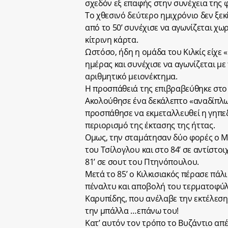
σχεδόν εξ επαφής στην συνέχεια της 
Το χθεσινό δεύτερο ημιχρόνιο δεν ξεκ
από το 50’ συνέχισε να αγωνίζεται χω
κίτρινη κάρτα.
Ωστόσο, ήδη η ομάδα του Κιλκίς είχε
ημέρας και συνέχισε να αγωνίζεται με
αριθμητικό μειονέκτημα.
Η προσπάθειά της επιβραβεύθηκε στο 7
Ακολούθησε ένα δεκάλεπτο «αναδίπλω
προσπάθησε να εκμεταλλευθεί η γηπεδ
περιορισμό της έκτασης της ήττας.
Ομως, την σταμάτησαν δύο φορές ο Μπ
του Τσίλογλου και στο 84’ σε αντίστο
81’ σε σουτ του Πτηνόπουλου.
Μετά το 85’ ο Κιλκισιακός πέρασε πάλι
πέναλτυ και αποβολή του τερματοφύλ
Καρυπίδης, που ανέλαβε την εκτέλεσ
την μπάλλα …επάνω του!
Κατ’ αυτόν τον τρόπο το Βυζάντιο απ