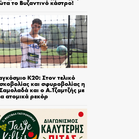
ώτα το Βυζαντινό κάστρο!
αγκόσμιο Κ20: Στον τελικό
ισκοβολίας και σφυροβολίας η
Σαμολαδά και ο Α.Τζαμτζής με
έα ατομικά ρεκόρ