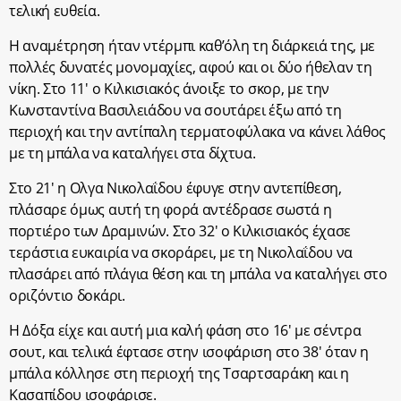
τελική ευθεία.
Η αναμέτρηση ήταν ντέρμπι καθ’όλη τη διάρκειά της, με
πολλές δυνατές μονομαχίες, αφού και οι δύο ήθελαν τη
νίκη. Στο 11′ ο Κιλκισιακός άνοιξε το σκορ, με την
Κωνσταντίνα Βασιλειάδου να σουτάρει έξω από τη
περιοχή και την αντίπαλη τερματοφύλακα να κάνει λάθος
με τη μπάλα να καταλήγει στα δίχτυα.
Στο 21′ η Ολγα Νικολαΐδου έφυγε στην αντεπίθεση,
πλάσαρε όμως αυτή τη φορά αντέδρασε σωστά η
πορτιέρο των Δραμινών. Στο 32′ ο Κιλκισιακός έχασε
τεράστια ευκαιρία να σκοράρει, με τη Νικολαΐδου να
πλασάρει από πλάγια θέση και τη μπάλα να καταλήγει στο
οριζόντιο δοκάρι.
Η Δόξα είχε και αυτή μια καλή φάση στο 16′ με σέντρα
σουτ, και τελικά έφτασε στην ισοφάριση στο 38′ όταν η
μπάλα κόλλησε στη περιοχή της Τσαρτσαράκη και η
Κασαπίδου ισοφάρισε.