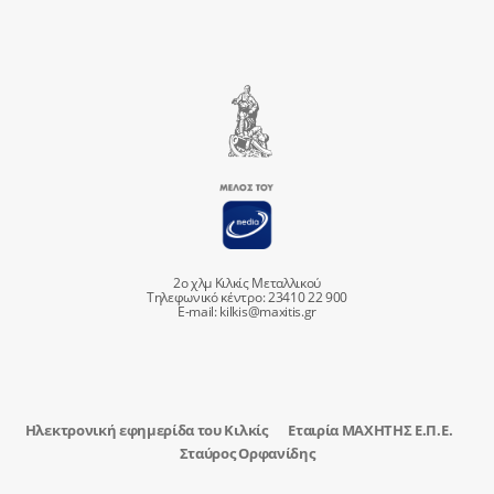
2ο χλμ Κιλκίς Μεταλλικού
Τηλεφωνικό κέντρο: 23410 22 900
E-mail:
kilkis@maxitis.gr
Ηλεκτρονική εφημερίδα του Κιλκίς
Εταιρία ΜΑΧΗΤΗΣ Ε.Π.Ε.
Σταύρος Ορφανίδης