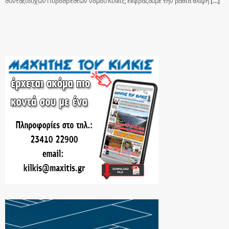
συνταξιούχων Πυροσβεστών νομού Κιλκίς, εκφράζουμε την βαθιά θλίψη
[…]