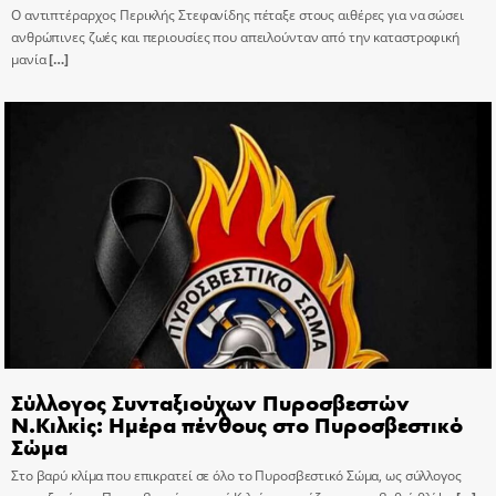
Ο αντιπτέραρχος Περικλής Στεφανίδης πέταξε στους αιθέρες για να σώσει
ανθρώπινες ζωές και περιουσίες που απειλούνταν από την καταστροφική
μανία
[…]
Σύλλογος Συνταξιούχων Πυροσβεστών
Ν.Κιλκίς: Ημέρα πένθους στο Πυροσβεστικό
Σώμα
Στο βαρύ κλίμα που επικρατεί σε όλο το Πυροσβεστικό Σώμα, ως σύλλογος