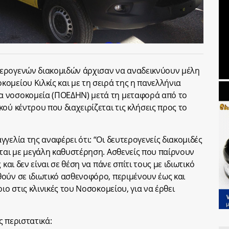
ερογενών διακομιδών άρχισαν να αναδεικνύουν μέλη
ομείου Κιλκίς και με τη σειρά της η πανελλήνια
α νοσοκομεία (ΠΟΕΔΗΝ) μετά τη μεταφορά από το
ού κέντρου που διαχειρίζεται τις κλήσεις προς το
γελία της αναφέρει ότι: “Οι δευτερογενείς διακομιδές
νται με μεγάλη καθυστέρηση. Ασθενείς που παίρνουν
και δεν είναι σε θέση να πάνε σπίτι τους με ιδιωτικό
ούν σε ιδιωτικό ασθενοφόρο, περιμένουν έως και
ιο στις κλινικές του Νοσοκομείου, για να έρθει
 περιστατικά: