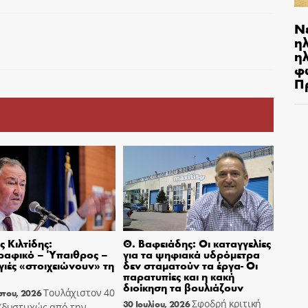
Ν
η
ηλ
φ
Π
 Κιλτίδης:
Θ. Βαφειάδης: Οι καταγγελίες
ραφικό – Ύπαιθρος –
για τα ψηφιακά υδρόμετρα
ιές «στοιχειώνουν» τη
δεν σταματούν τα έργα- Οι
παρατυπίες και η κακή
διοίκηση τα βουλιάζουν
Τουλάχιστον 40
στου, 2026
Σφοδρή κριτική
30 Ιουλίου, 2026
 (δυστυχώς από την