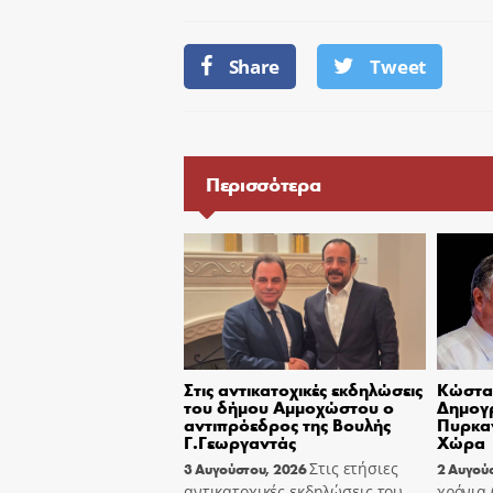
Share
Tweet
Περισσότερα
Στις αντικατοχικές εκδηλώσεις
Κώστας
του δήμου Αμμοχώστου ο
Δημογ
αντιπρόεδρος της Βουλής
Πυρκαγ
Γ.Γεωργαντάς
Χώρα
Στις ετήσιες
3 Αυγούστου, 2026
2 Αυγού
αντικατοχικές εκδηλώσεις του
χρόνια