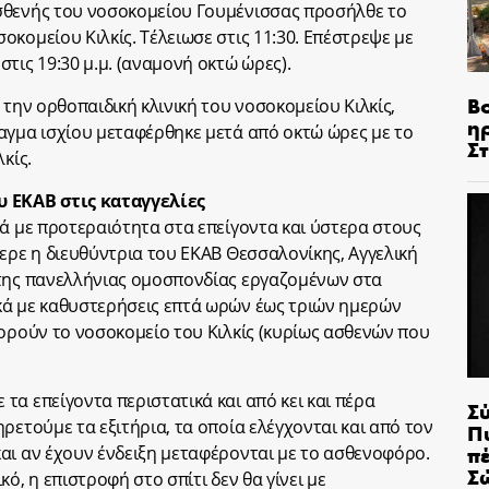
σθενής του νοσοκομείου Γουμένισσας προσήλθε το
κομείου Κιλκίς. Τέλειωσε στις 11:30. Επέστρεψε με
τις 19:30 μ.μ. (αναμονή οκτώ ώρες).
Β
 την ορθοπαιδική κλινική του νοσοκομείου Κιλκίς,
η
αγμα ισχίου μεταφέρθηκε μετά από οκτώ ώρες με το
Σ
κίς.
υ ΕΚΑΒ στις καταγγελίες
κά με προτεραιότητα στα επείγοντα και ύστερα στους
φερε η διευθύντρια του ΕΚΑΒ Θεσσαλονίκης, Αγγελική
 της πανελλήνιας ομοσπονδίας εργαζομένων στα
κά με καθυστερήσεις επτά ωρών έως τριών ημερών
φορούν το νοσοκομείο του Κιλκίς (κυρίως ασθενών που
α επείγοντα περιστατικά και από κει και πέρα
Σ
ρετούμε τα εξιτήρια, τα οποία ελέγχονται και από τον
Π
π
αι αν έχουν ένδειξη μεταφέρονται με το ασθενοφόρο.
Σ
ό, η επιστροφή στο σπίτι δεν θα γίνει με