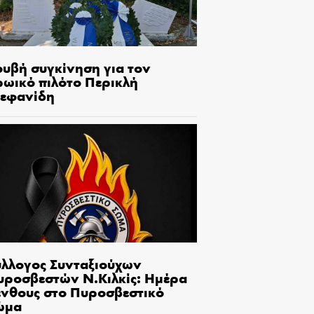
ουβή συγκίνηση για τον
ρωικό πιλότο Περικλή
τεφανίδη
ύλλογος Συνταξιούχων
υροσβεστών Ν.Κιλκίς: Ημέρα
ένθους στο Πυροσβεστικό
ώμα