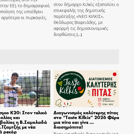
στον δήμαρχο Κιλκίς εξαπολύει ο
στην ΕΕ), το δημογραφικό,
επικεφαλής της δημοτικής
οποίηση της υπαίθρου
παράταξης «ΝΕΟ ΚΙΛΚΙΣ»,
ο αργότερα οι πυρκαγιές,
Θεόδωρος Βαφειάδης, με
αφορμή τις δημοσιονομικές
διορθώσεις
[…]
μιο Κ20: Στον τελικό
Διαγωνισμός καλύτερης πίτας
ολίας και
στο “Taste Kilkis” 2026 Φέρε
βολίας η Β.Σαμολαδά
μια πίτα και γίνε …
Α.Τζαμτζής με νέα
διασημόπιτα!
ά ρεκόρ
Ένας μοναδικός διαγωνισμός για