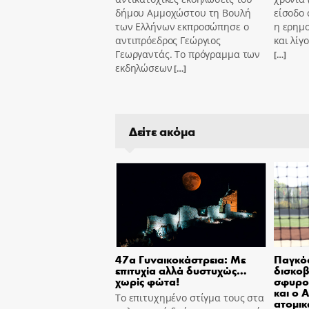
δήμου Αμμοχώστου τη Βουλή
είσοδο 
των Ελλήνων εκπροσώπησε ο
η ερημ
αντιπρόεδρος Γεώργιος
και λίγ
Γεωργαντάς. Το πρόγραμμα των
[…]
εκδηλώσεων
[…]
Δείτε ακόμα
47α Γυναικοκάστρεια: Με
Παγκόσ
επιτυχία αλλά δυστυχώς…
δισκοβ
χωρίς φώτα!
σφυρο
και ο 
Το επιτυχημένο στίγμα τους στα
ατομικ