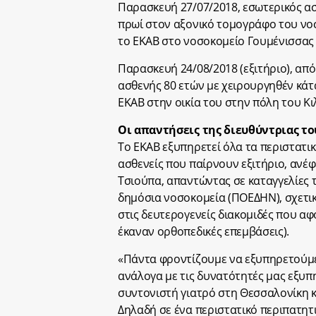
Παρασκευή 27/07/2018, εσωτερικός α
πρωί στον αξονικό τομογράφο του νοσο
το ΕΚΑΒ στο νοσοκομείο Γουμένισσας σ
Παρασκευή 24/08/2018 (εξιτήριο), από
ασθενής 80 ετών με χειρουργηθέν κάτ
ΕΚΑΒ στην οικία του στην πόλη του Κιλ
Οι απαντήσεις της διευθύντριας το
Το ΕΚΑΒ εξυπηρετεί όλα τα περιστατι
ασθενείς που παίρνουν εξιτήριο, ανέ
Τσιούπα, απαντώντας σε καταγγελίες
δημόσια νοσοκομεία (ΠΟΕΔΗΝ), σχετι
στις δευτερογενείς διακομιδές που α
έκαναν ορθοπεδικές επεμβάσεις).
«Πάντα φροντίζουμε να εξυπηρετούμε τ
ανάλογα με τις δυνατότητές μας εξυπη
συντονιστή γιατρό στη Θεσσαλονίκη κ
Δηλαδή σε ένα περιστατικό περιπατητικ