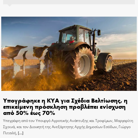
Υπογράφηκε η ΚΥΑ για Σχέδια Βελτίωσης, η
επικείμενη πρόσκληση προβλέπει ενίσχυση
από 50% έως 70%
Υπεγράφη από τον Υπουργό Αγροτικής Ανάπτυξης και Τροφίμων, Μαργαρίτη
Σχοινά, και τον Διοικητή της Ανεξάρτητης Αρχής Δημοσίων Εσόδων, Γιώργο
Πιτσιλή,
[…]