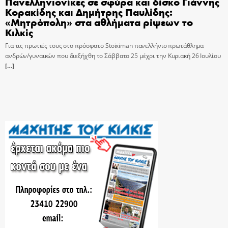
Πανελληνιονίκες σε σφύρα και δίσκο Γιάννης
Κορακίδης και Δημήτρης Παυλίδης:
«Μητρόπολη» στα αθλήματα ρίψεων το
Κιλκίς
Για τις πρωτιές τους στο πρόσφατο Stoiximan πανελλήνιο πρωτάθλημα
ανδρών/γυναικών που διεξήχθη το Σάββατο 25 μέχρι την Κυριακή 26 Ιουλίου
[…]