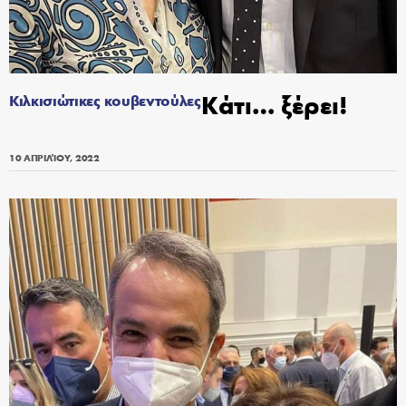
Κάτι… ξέρει!
Κιλκισιώτικες κουβεντούλες
10 ΑΠΡΙΛΊΟΥ, 2022