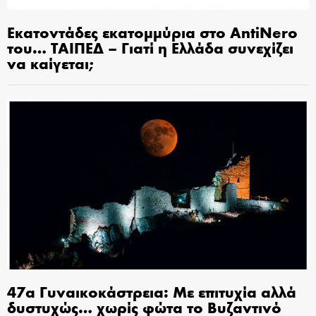
Εκατοντάδες εκατομμύρια στο AntiNero
του… ΤΑΙΠΕΔ – Γιατί η Ελλάδα συνεχίζει
να καίγεται;
47α Γυναικοκάστρεια: Με επιτυχία αλλά
δυστυχώς… χωρίς φώτα το Βυζαντινό