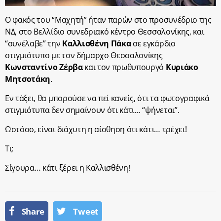
Ο φακός του “Μαχητή” ήταν παρών στο προσυνέδριο της
ΝΔ, στο Βελλίδιο συνεδριακό κέντρο Θεσσαλονίκης, και
“συνέλαβε” την
Καλλισθένη Πάκα
σε εγκάρδιο
στιγμιότυπο με τον δήμαρχο Θεσσαλονίκης
Κωνσταντίνο Ζέρβα
και τον πρωθυπουργό
Κυριάκο
Μητσοτάκη
.
Εν τάξει, θα μπορούσε να πεί κανείς, ότι τα φωτογραφικά
στιγμιότυπα δεν σημαίνουν ότι κάτι… “ψήνεται”.
Ωστόσο, είναι διάχυτη η αίσθηση ότι κάτι… τρέχει!
Τι;
Σίγουρα… κάτι ξέρει η Καλλισθένη!
Share
Tweet