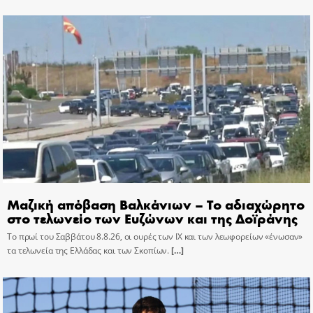
Μαζική απόβαση Βαλκάνιων – Το αδιαχώρητο
στο τελωνείο των Ευζώνων και της Δοϊράνης
Το πρωί του Σαββάτου 8.8.26, οι ουρές των ΙΧ και των λεωφορείων «ένωσαν»
τα τελωνεία της Ελλάδας και των Σκοπίων.
[…]