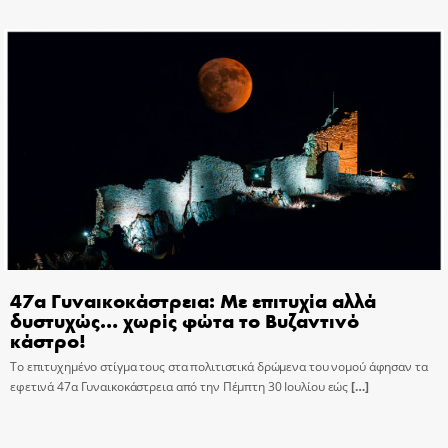
47α Γυναικοκάστρεια: Με επιτυχία αλλά
δυστυχώς… χωρίς φώτα το Βυζαντινό
κάστρο!
Το επιτυχημένο στίγμα τους στα πολιτιστικά δρώμενα του νομού άφησαν τα
εφετινά 47α Γυναικοκάστρεια από την Πέμπτη 30 Ιουλίου εώς
[…]