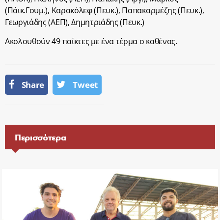
(Πάικ.Γουμ.), Καρακόλεφ (Πευκ.), Παπακαρμέζης (Πευκ.),
Γεωργιάδης (ΑΕΠ), Δημητριάδης (Πευκ.)
Ακολουθούν 49 παίκτες με ένα τέρμα ο καθένας.
Share
Tweet
Περισσότερα