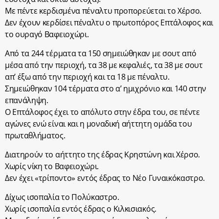
Με πέντε κερδισμένα πέναλτυ προπορεύεται το Χέρσο.
Δεν έχουν κερδίσει πέναλτυ ο πρωτοπόρος Επτάλοφος και
το ουραγό Βαφειοχώρι.
Από τα 244 τέρματα τα 150 σημειώθηκαν με σουτ από
μέσα από την περιοχή, τα 38 με κεφαλιές, τα 38 με σουτ
απ’ έξω από την περιοχή και τα 18 με πέναλτυ.
Σημειώθηκαν 104 τέρματα στο α’ ημιχρόνιο και 140 στην
επανάληψη.
Ο Επτάλοφος έχει το απόλυτο στην έδρα του, σε πέντε
αγώνες ενώ είναι και η μοναδική αήττητη ομάδα του
πρωταθλήματος.
Διατηρούν το αήττητο της έδρας Κρηστώνη και Χέρσο.
Χωρίς νίκη το Βαφειοχώρι.
Δεν έχει «τρίποντο» εντός έδρας το Νέο Γυναικόκαστρο.
Δίχως ισοπαλία το Πολύκαστρο.
Χωρίς ισοπαλία εντός έδρας ο Κιλκισιακός.