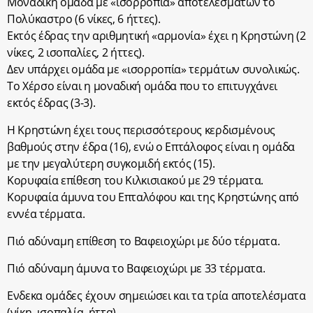
Μοναδική ομάδα με «ισορροπία» αποτελεσμάτων το
Πολύκαστρο (6 νίκες, 6 ήττες).
Εκτός έδρας την αριθμητική «αρμονία» έχει η Κρηστώνη (2
νίκες, 2 ισοπαλίες, 2 ήττες).
Δεν υπάρχει ομάδα με «ισορροπία» τερμάτων συνολικώς.
Το Χέρσο είναι η μοναδική ομάδα που το επιτυγχάνει
εκτός έδρας (3-3).
Η Κρηστώνη έχει τους περισσότερους κερδισμένους
βαθμούς στην έδρα (16), ενώ ο Επτάλοφος είναι η ομάδα
με την μεγαλύτερη συγκομιδή εκτός (15).
Κορυφαία επίθεση του Κιλκισιακού με 29 τέρματα.
Κορυφαία άμυνα του Επταλόφου και της Κρηστώνης από
εννέα τέρματα.
Πιό αδύναμη επίθεση το Βαφειοχώρι με δύο τέρματα.
Πιό αδύναμη άμυνα το Βαφειοχώρι με 33 τέρματα.
Ενδεκα ομάδες έχουν σημειώσει και τα τρία αποτελέσματα
(νίκη, ισοπαλία, ήττα).