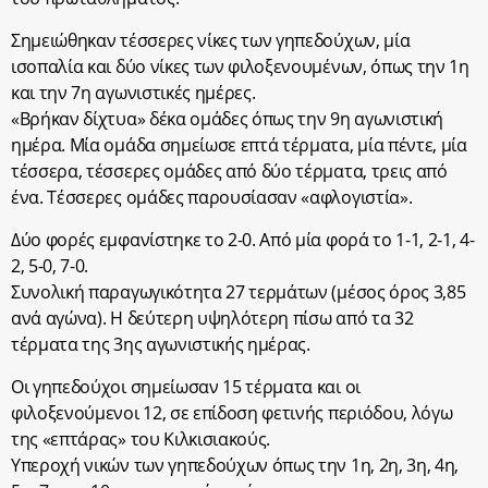
Σημειώθηκαν τέσσερες νίκες των γηπεδούχων, μία
ισοπαλία και δύο νίκες των φιλοξενουμένων, όπως την 1η
και την 7η αγωνιστικές ημέρες.
«Βρήκαν δίχτυα» δέκα ομάδες όπως την 9η αγωνιστική
ημέρα. Μία ομάδα σημείωσε επτά τέρματα, μία πέντε, μία
τέσσερα, τέσσερες ομάδες από δύο τέρματα, τρεις από
ένα. Τέσσερες ομάδες παρουσίασαν «αφλογιστία».
Δύο φορές εμφανίστηκε το 2-0. Από μία φορά το 1-1, 2-1, 4-
2, 5-0, 7-0.
Συνολική παραγωγικότητα 27 τερμάτων (μέσος όρος 3,85
ανά αγώνα). Η δεύτερη υψηλότερη πίσω από τα 32
τέρματα της 3ης αγωνιστικής ημέρας.
Οι γηπεδούχοι σημείωσαν 15 τέρματα και οι
φιλοξενούμενοι 12, σε επίδοση φετινής περιόδου, λόγω
της «επτάρας» του Κιλκισιακούς.
Υπεροχή νικών των γηπεδούχων όπως την 1η, 2η, 3η, 4η,