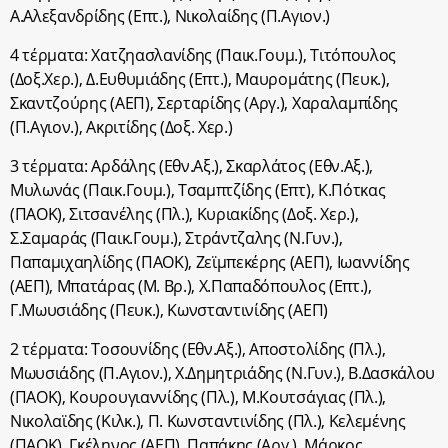
Α.Αλεξανδρίδης (Επτ.), Νικολαίδης (Π.Αγιον.)
4 τέρματα: Χατζηασλανίδης (Παικ.Γουμ.), Τιτόπουλος
(Δοξ.Χερ.), Δ.Ευθυμιάδης (Επτ.), Μαυρομάτης (Πευκ.),
Σκαντζούρης (ΑΕΠ), Σερταρίδης (Αργ.), Χαραλαμπίδης
(Π.Αγιον.), Ακριτίδης (Δοξ. Χερ.)
3 τέρματα: Αρδάλης (Εθν.Αξ.), Σκαρλάτος (Εθν.Αξ.),
Μυλωνάς (Παικ.Γουμ.), Τσαμπτζίδης (Επτ), Κ.Πότκας
(ΠΑΟΚ), Σιτσανέλης (Πλ.), Κυριακίδης (Δοξ. Χερ.),
Σ.Σαμαράς (Παικ.Γουμ.), Στράντζαλης (Ν.Γυν.),
Παπαμιχαηλίδης (ΠΑΟΚ), Ζεϊμπεκέρης (ΑΕΠ), Ιωαννίδης
(ΑΕΠ), Μπατάρας (Μ. Βρ.), Χ.Παπαδόπουλος (Επτ.),
Γ.Μωυσιάδης (Πευκ.), Κωνσταντινίδης (ΑΕΠ)
2 τέρματα: Τοσουνίδης (Εθν.Αξ.), Αποστολίδης (Πλ.),
Μωυσιάδης (Π.Αγιον.), Χ.Δημητριάδης (Ν.Γυν.), Β.Δασκάλου
(ΠΑΟΚ), Κουρουγιαννίδης (Πλ.), Μ.Κουτσάγιας (Πλ.),
Νικολαϊδης (Κιλκ.), Π. Κωνσταντινίδης (Πλ.), Κελεμένης
(ΠΑΟΚ), Γκέληνος (ΑΕΠ), Παπάκης (Αργ.), Μάρκος