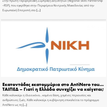
Στην πρώτη Περιφερειακή Σύμπραξη Δεξιοτήτων (Regional Skills Partnership
–RSP), που εγκρίθηκε στην Περιφέρεια Κεντρικής Μακεδονίας από την
Ευρωπαϊκή Επιτροπή στο
[…]
Εκατοντάδες εκατομμύρια στο AntiNero του…
ΤΑΙΠΕΔ – Γιατί η Ελλάδα συνεχίζει να καίγεται;
Κάθε καλοκαίρι η ίδια εικόνα… καμένα δάση, χαμένες περιουσίες και
ανθρώπινες ζωές. Κάθε καλοκαίρι η κυβέρνηση επικαλείται το πρόγραμμα
AntiNero ως τη
[…]