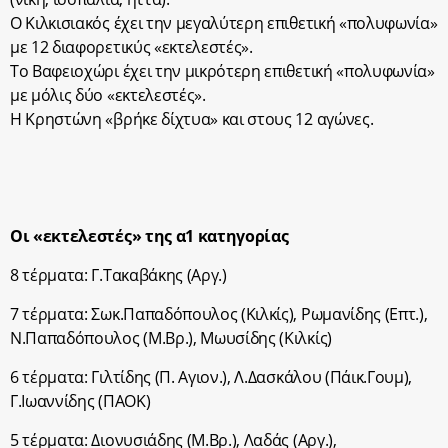
Ο Κιλκισιακός έχει την μεγαλύτερη επιθετική «πολυφωνία»
με 12 διαφορετικύς «εκτελεστές».
Το Βαφειοχώρι έχει την μικρότερη επιθετική «πολυφωνία»
με μόλις δύο «εκτελεστές».
Η Κρηστώνη «βρήκε δίχτυα» και στους 12 αγώνες.
Οι «εκτελεστές» της α1 κατηγορίας
8 τέρματα: Γ.Τακαβάκης (Αργ.)
7 τέρματα: Σωκ.Παπαδόπουλος (Κιλκίς), Ρωμανίδης (Επτ.),
Ν.Παπαδόπουλος (Μ.Βρ.), Μωυσίδης (Κιλκίς)
6 τέρματα: Γιλτίδης (Π. Αγιον.), Λ.Δασκάλου (Πάικ.Γουμ),
Γ.Ιωαννίδης (ΠΑΟΚ)
5 τέρματα: Διονυσιάδης (Μ.Βρ.), Λαδάς (Αργ.),