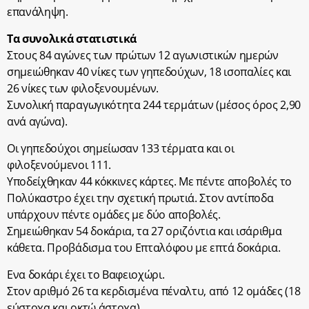
επανάληψη.
Τα συνολικά στατιστικά
Στους 84 αγώνες των πρώτων 12 αγωνιστικών ημερών
σημειώθηκαν 40 νίκες των γηπεδούχων, 18 ισοπαλίες και
26 νίκες των φιλοξενουμένων.
Συνολική παραγωγικότητα 244 τερμάτων (μέσος όρος 2,90
ανά αγώνα).
Οι γηπεδούχοι σημείωσαν 133 τέρματα και οι
φιλοξενούμενοι 111.
Υποδείχθηκαν 44 κόκκινες κάρτες. Με πέντε αποβολές το
Πολύκαστρο έχει την σχετική πρωτιά. Στον αντίποδα
υπάρχουν πέντε ομάδες με δύο αποβολές.
Σημειώθηκαν 54 δοκάρια, τα 27 οριζόντια και ισάριθμα
κάθετα. Προβάδισμα του Επταλόφου με επτά δοκάρια.
Ενα δοκάρι έχει το Βαφειοχώρι.
Στον αριθμό 26 τα κερδισμένα πέναλτυ, από 12 ομάδες (18
εύστοχα και οκτώ άστοχα).