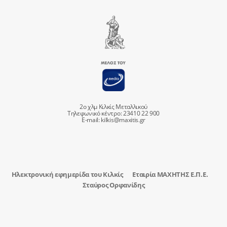
2ο χλμ Κιλκίς Μεταλλικού
Τηλεφωνικό κέντρο: 23410 22 900
E-mail:
kilkis@maxitis.gr
Ηλεκτρονική εφημερίδα του Κιλκίς
Εταιρία ΜΑΧΗΤΗΣ Ε.Π.Ε.
Σταύρος Ορφανίδης