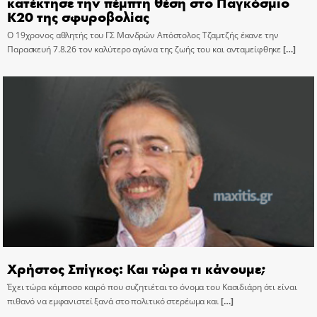
κατέκτησε την πέμπτη θέση στο Παγκόσμιο
Κ20 της σφυροβολίας
Ο 19χρονος αθλητής του ΓΣ Μανδρών Απόστολος Τζαμτζής έκανε την
Παρασκευή 7.8.26 τον καλύτερο αγώνα της ζωής του και ανταμείφθηκε
[…]
Χρήστος Σπίγκος: Και τώρα τι κάνουμε;
Έχει τώρα κάμποσο καιρό που συζητιέται το όνομα του Κασιδιάρη ότι είναι
πιθανό να εμφανιστεί ξανά στο πολιτικό στερέωμα και
[…]