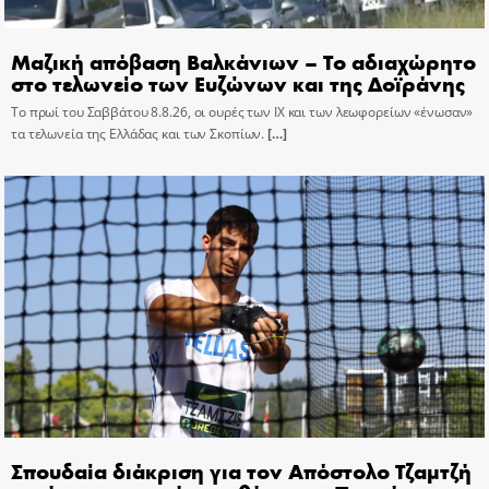
Μαζική απόβαση Βαλκάνιων – Το αδιαχώρητο
στο τελωνείο των Ευζώνων και της Δοϊράνης
Το πρωί του Σαββάτου 8.8.26, οι ουρές των ΙΧ και των λεωφορείων «ένωσαν»
τα τελωνεία της Ελλάδας και των Σκοπίων.
[…]
Σπουδαία διάκριση για τον Απόστολο Τζαμτζή