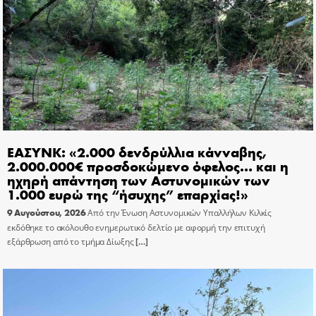
ΕΑΣΥΝΚ: «2.000 δενδρύλλια κάνναβης,
2.000.000€ προσδοκώμενο όφελος… και η
ηχηρή απάντηση των Αστυνομικών των
1.000 ευρώ της “ήσυχης” επαρχίας!»
9 Αυγούστου, 2026
Από την Ένωση Αστυνομικών Υπαλλήλων Κιλκίς
εκδόθηκε το ακόλουθο ενημερωτικό δελτίο με αφορμή την επιτυχή
εξάρθρωση από το τμήμα Δίωξης
[…]