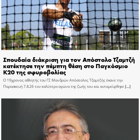
Σπουδαία διάκριση για τον Απόστολο Τζαμτζή
κατέκτησε την πέμπτη θέση στο Παγκόσμιο
Κ20 της σφυροβολίας
Ο 19χρονος αθλητής του ΓΣ Μανδρών Απόστολος Τζαμτζής έκανε την
Παρασκευή 7.8.26 τον καλύτερο αγώνα της ζωής του και ανταμείφθηκε
[…]