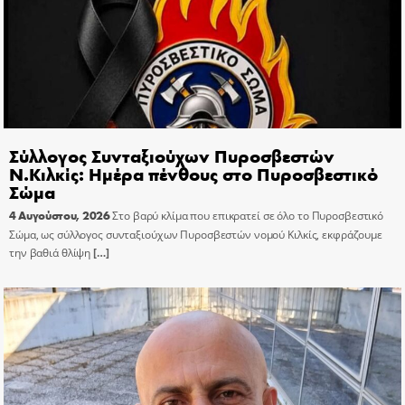
Σύλλογος Συνταξιούχων Πυροσβεστών
Ν.Κιλκίς: Ημέρα πένθους στο Πυροσβεστικό
Σώμα
4 Αυγούστου, 2026
Στο βαρύ κλίμα που επικρατεί σε όλο το Πυροσβεστικό
Σώμα, ως σύλλογος συνταξιούχων Πυροσβεστών νομού Κιλκίς, εκφράζουμε
την βαθιά θλίψη
[…]