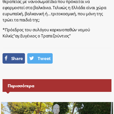
θεραπείας με νανοσωματίδια που πρόκειται να
εφαρμοστεί στα βαλκάνια. Τελικώς η Ελλάδα είναι χώρα
ευρωπαϊκή, βαλκανική ή…τριτοκοσμική, που μόνη της
τρώει τα παιδιά της;
*Πρόεδρος του συλόγου καρκινοπαθών νομού
Κιλκίς”αγ.Ευγένιος ο Τραπεζούντιος”
Share
Tweet
Περισσότερα