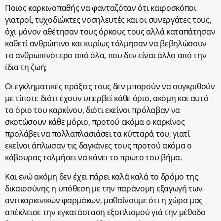
Ποιος καρκινοπαθής να φανταζόταν ότι καιροσκόποι
γιατροί, τυχοδιώκτες νοσηλευτές και οι συνεργάτες τους,
όχι μόνον αθέτησαν τους όρκους τους αλλά καταπάτησαν
καθετί ανθρώπινο και κυρίως τόλμησαν να βεβηλώσουν
το ανθρωπινότερο από όλα, που δεν είναι άλλο από την
ίδια τη ζωή;
Οι εγκληματικές πράξεις τους δεν μπορούν να συγκριθούν
με τίποτε διότι έχουν υπερβεί κάθε όριο, ακόμη και αυτό
το όριο του καρκίνου, διότι εκείνοι πρόλαβαν να
σκοτώσουν κάθε μόριο, προτού ακόμα ο καρκίνος
προλάβει να πολλαπλασιάσει τα κύτταρά του, γιατί
εκείνοι άπλωσαν τις δαγκάνες τους προτού ακόμα ο
κάβουρας τολμήσει να κάνει το πρώτο του βήμα.
Και ενώ ακόμη δεν έχει πάρει καλά καλά το δρόμο της
δικαιοσύνης η υπόθεση με την παράνομη εξαγωγή των
αντικαρκινικών φαρμάκων, μαθαίνουμε ότι η χώρα μας
απέκλεισε την εγκατάσταση εξοπλισμού γιά την μέθοδο