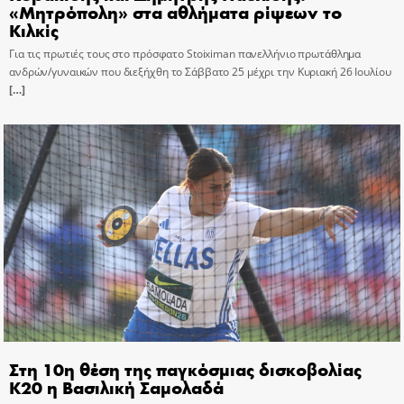
«Μητρόπολη» στα αθλήματα ρίψεων το
Κιλκίς
Για τις πρωτιές τους στο πρόσφατο Stoiximan πανελλήνιο πρωτάθλημα
ανδρών/γυναικών που διεξήχθη το Σάββατο 25 μέχρι την Κυριακή 26 Ιουλίου
[…]
Στη 10η θέση της παγκόσμιας δισκοβολίας
Κ20 η Βασιλική Σαμολαδά