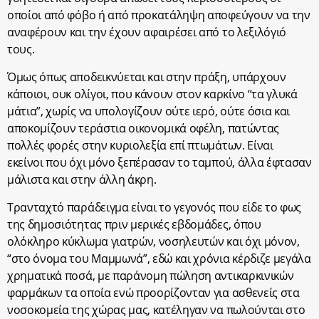
οποίοι από φόβο ή από προκατάληψη αποφεύγουν να την
αναφέρουν και την έχουν αφαιρέσει από το λεξιλόγιό
τους.
Όμως όπως αποδεικνύεται και στην πράξη, υπάρχουν
κάποιοι, ουκ ολίγοι, που κάνουν στον καρκίνο “τα γλυκά
μάτια”, χωρίς να υπολογίζουν ούτε ιερό, ούτε όσια και
αποκομίζουν τεράστια οικονομικά οφέλη, πατώντας
πολλές φορές στην κυριολεξία επί πτωμάτων. Είναι
εκείνοι που όχι μόνο ξεπέρασαν το ταμπού, άλλα έφτασαν
μάλιστα και στην άλλη άκρη.
Τρανταχτό παράδειγμα είναι το γεγονός που είδε το φως
της δημοσιότητας πριν μερικές εβδομάδες, όπου
ολόκληρο κύκλωμα γιατρών, νοσηλευτών και όχι μόνον,
“στο όνομα του Μαμμωνά”, εδώ και χρόνια κέρδιζε μεγάλα
χρηματικά ποσά, με παράνομη πώληση αντικαρκινικών
φαρμάκων τα οποία ενώ προορίζονταν για ασθενείς στα
νοσοκομεία της χώρας μας, κατέληγαν να πωλούνται στο