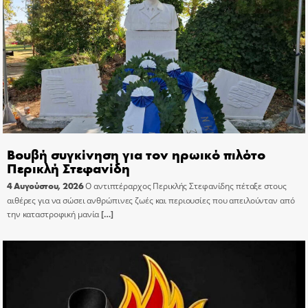
Βουβή συγκίνηση για τον ηρωικό πιλότο
Περικλή Στεφανίδη
4 Αυγούστου, 2026
Ο αντιπτέραρχος Περικλής Στεφανίδης πέταξε στους
αιθέρες για να σώσει ανθρώπινες ζωές και περιουσίες που απειλούνταν από
την καταστροφική μανία
[…]