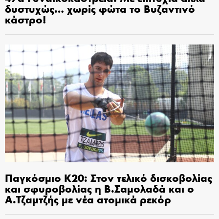
δυστυχώς… χωρίς φώτα το Βυζαντινό
κάστρο!
Παγκόσμιο Κ20: Στον τελικό δισκοβολίας
και σφυροβολίας η Β.Σαμολαδά και ο
Α.Τζαμτζής με νέα ατομικά ρεκόρ