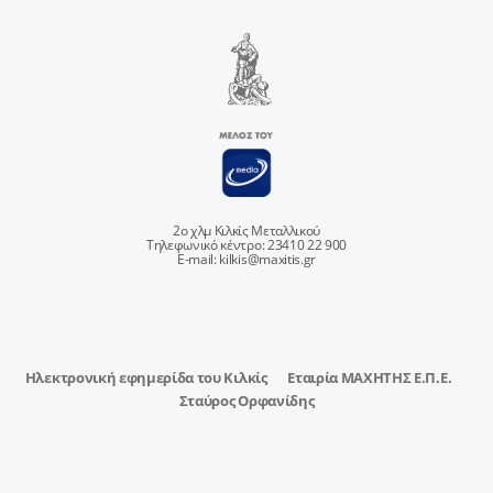
2ο χλμ Κιλκίς Μεταλλικού
Τηλεφωνικό κέντρο: 23410 22 900
E-mail:
kilkis@maxitis.gr
Ηλεκτρονική εφημερίδα του Κιλκίς
Εταιρία ΜΑΧΗΤΗΣ Ε.Π.Ε.
Σταύρος Ορφανίδης