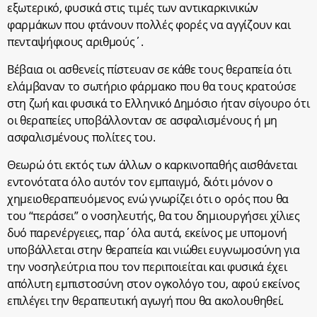
εξωτερικό, φυσικά στις τιμές των αντικαρκινικών
φαρμάκων που φτάνουν πολλές φορές να αγγίζουν και
πενταψήφιους αριθμούς΄.
Βέβαια οι ασθενείς πίστευαν σε κάθε τους θεραπεία ότι
ελάμβαναν το σωτήριο φάρμακο που θα τους κρατούσε
στη ζωή και φυσικά το Ελληνικό Δημόσιο ήταν σίγουρο ότι
οι θεραπείες υποβάλλονταν σε ασφαλισμένους ή μη
ασφαλισμένους πολίτες του.
Θεωρώ ότι εκτός των άλλων ο καρκινοπαθής αισθάνεται
εντονότατα όλο αυτόν τον εμπαιγμό, διότι μόνον ο
χημειοθεραπευόμενος ενώ γνωρίζει ότι ο ορός που θα
του “περάσει” ο νοσηλευτής, θα του δημιουργήσει χίλιες
δυό παρενέργειες, παρ΄όλα αυτά, εκείνος με υπομονή
υποβάλλεται στην θεραπεία και νιώθει ευγνωμοσύνη για
την νοσηλεύτρια που τον περιποιείται και φυσικά έχει
απόλυτη εμπιστοσύνη στον ογκολόγο του, αφού εκείνος
επιλέγει την θεραπευτική αγωγή που θα ακολουθηθεί.