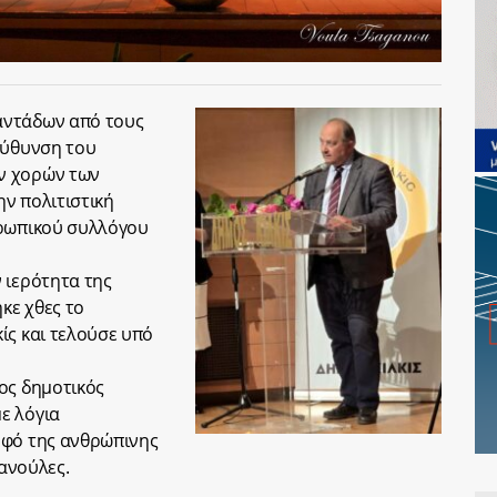
αντάδων από τους
εύθυνση του
ν χορών των
ν πολιτιστική
θρωπικού συλλόγου
 ιερότητα της
κε χθες το
ίς και τελούσε υπό
ος δημοτικός
ε λόγια
οφό της ανθρώπινης
μανούλες.