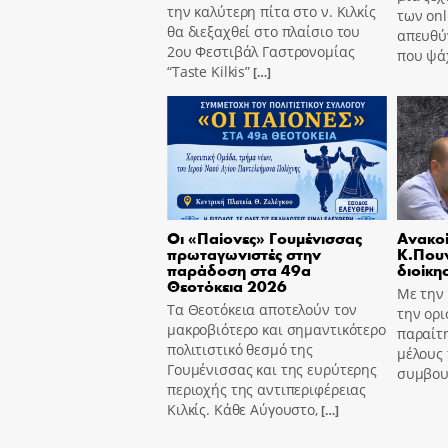
την καλύτερη πίτα στο ν. Κιλκίς
των onl
θα διεξαχθεί στο πλαίσιο του
απευθύν
2ου Φεστιβάλ Γαστρονομίας
που ψά
“Taste Kilkis”
[…]
Οι «Παίονες» Γουμένισσας
Ανακοί
πρωταγωνιστές στην
Κ.Πουν
παράδοση στα 49α
διοίκη
Θεοτόκεια 2026
Με την
Τα Θεοτόκεια αποτελούν τον
την ορι
μακροβιότερο και σημαντικότερο
παραίτ
πολιτιστικό θεσμό της
μέλους 
Γουμένισσας και της ευρύτερης
συμβου
περιοχής της αντιπεριφέρειας
Κιλκίς. Κάθε Αύγουστο,
[…]