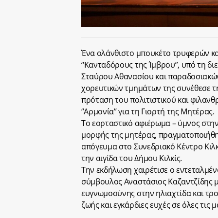
Ένα ολάνθιστο μπουκέτο τρυφερών κ
“Κανταδόρους της Ίμβρου”, υπό τη δι
Σταύρου Αθανασίου και παραδοσιακώ
χορευτικών τμημάτων της συνέθεσε τη
πρόταση του πολιτιστικού και φιλαν
‘’Αρμονία’’ για τη Γιορτή της Μητέρας.
Το εορταστικό αφιέρωμα – ύμνος στην
μορφής της μητέρας, πραγματοποιήθη
απόγευμα στο Συνεδριακό Κέντρο Κιλκ
την αιγίδα του Δήμου Κιλκίς.
Την εκδήλωση χαιρέτισε ο εντεταλμέν
σύμβουλος Αναστάσιος Καζαντζίδης μ
ευγνωμοσύνης στην ηλιαχτίδα και τρ
ζωής και εγκάρδιες ευχές σε όλες τις 