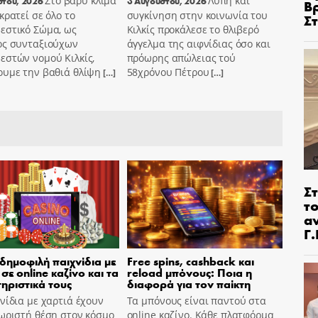
Στο βαρύ κλίμα
Λύπη και
στου, 2026
3 Αυγούστου, 2026
Β
κρατεί σε όλο το
συγκίνηση στην κοινωνία του
Σ
εστικό Σώμα, ως
Κιλκίς προκάλεσε το θλιβερό
ος συνταξιούχων
άγγελμα της αιφνίδιας όσο και
εστών νομού Κιλκίς,
πρόωρης απώλειας τού
ουμε την βαθιά θλίψη
58χρόνου Πέτρου
[…]
[…]
Στ
τ
α
Γ
 δημοφιλή παιχνίδια με
Free spins, cashback και
σε online καζίνο και τα
reload μπόνους: Ποια η
ηριστικά τους
διαφορά για τον παίκτη
νίδια με χαρτιά έχουν
Τα μπόνους είναι παντού στα
ωριστή θέση στον κόσμο
online καζίνο. Κάθε πλατφόρμα