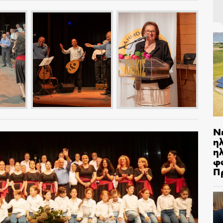
Ν
η
ηλ
φ
Π