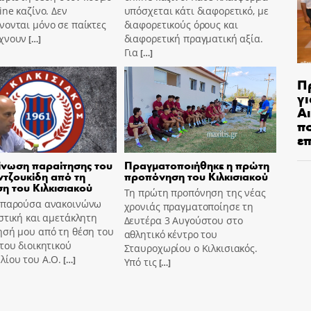
ine καζίνο. Δεν
υπόσχεται κάτι διαφορετικό, με
ονται μόνο σε παίκτες
διαφορετικούς όρους και
χνουν
διαφορετική πραγματική αξία.
[…]
Για
[…]
Π
γι
Αι
π
ε
νωση παραίτησης του
Πραγματοποιήθηκε η πρώτη
τζουκίδη από τη
προπόνηση του Κιλκισιακού
ση του Κιλκισιακού
Τη πρώτη προπόνηση της νέας
 παρούσα ανακοινώνω
χρονιάς πραγματοποίησε τη
στική και αμετάκλητη
Δευτέρα 3 Αυγούστου στο
ησή μου από τη θέση του
αθλητικό κέντρο του
του διοικητικού
Σταυροχωρίου ο Κιλκισιακός.
λίου του Α.Ο.
[…]
Υπό τις
[…]