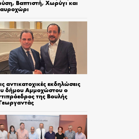
ρύση, Βαπτιστή, Χωρύγι και
ταυροχώρι
ις αντικατοχικές εκδηλώσεις
ου δήμου Αμμοχώστου ο
ντιπρόεδρος της Βουλής
.Γεωργαντάς