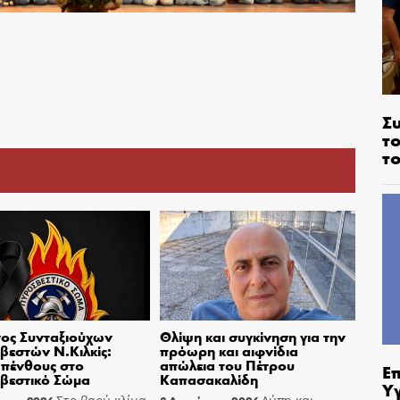
Σ
το
το
ος Συνταξιούχων
Θλίψη και συγκίνηση για την
εστών Ν.Κιλκίς:
πρόωρη και αιφνίδια
πένθους στο
απώλεια του Πέτρου
Ε
βεστικό Σώμα
Καπασακαλίδη
Υ