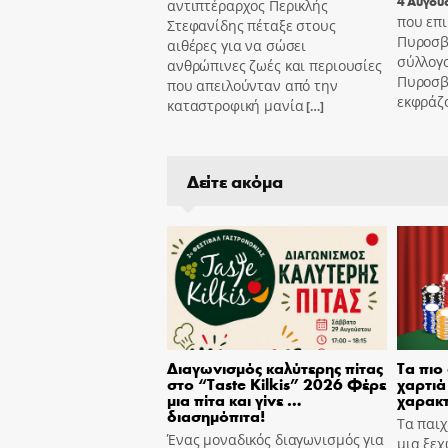
4 Αυγού
αντιπτέραρχος Περικλής
που επι
Στεφανίδης πέταξε στους
Πυροσβ
αιθέρες για να σώσει
σύλλογ
ανθρώπινες ζωές και περιουσίες
Πυροσβ
που απειλούνταν από την
εκφράζ
καταστροφική μανία
[…]
Δείτε ακόμα
Διαγωνισμός καλύτερης πίτας
Τα πιο
στο “Taste Kilkis” 2026 Φέρε
χαρτιά 
μια πίτα και γίνε …
χαρακτ
διασημόπιτα!
Τα παιχ
Ένας μοναδικός διαγωνισμός για
μια ξεχ