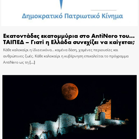
Εκατοντάδες εκατομμύρια στο AntiNero του…
ΤΑΙΠΕΔ – Γιατί η Ελλάδα συνεχίζει να καίγεται;
Κάθε καλοκαίρι η ίδια εικόνα… καμένα δάση, χαμένες περιουσίες και
ανθρώπινες ζωές. Κάθε καλοκαίρι η κυβέρνηση επικαλείται το πρόγραμμα
AntiNero ως τη
[…]