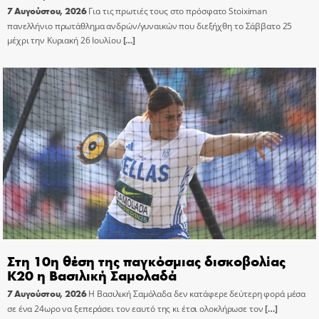
7 Αυγούστου, 2026
Για τις πρωτιές τους στο πρόσφατο Stoiximan
πανελλήνιο πρωτάθλημα ανδρών/γυναικών που διεξήχθη το Σάββατο 25
μέχρι την Κυριακή 26 Ιουλίου
[…]
Στη 10η θέση της παγκόσμιας δισκοβολίας
Κ20 η Βασιλική Σαμολαδά
7 Αυγούστου, 2026
Η Βασιλική Σαμόλαδα δεν κατάφερε δεύτερη φορά μέσα
σε ένα 24ωρο να ξεπεράσει τον εαυτό της κι έτσι ολοκλήρωσε τον
[…]