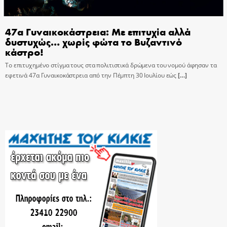
47α Γυναικοκάστρεια: Με επιτυχία αλλά
δυστυχώς… χωρίς φώτα το Βυζαντινό
κάστρο!
Το επιτυχημένο στίγμα τους στα πολιτιστικά δρώμενα του νομού άφησαν τα
εφετινά 47α Γυναικοκάστρεια από την Πέμπτη 30 Ιουλίου εώς
[…]