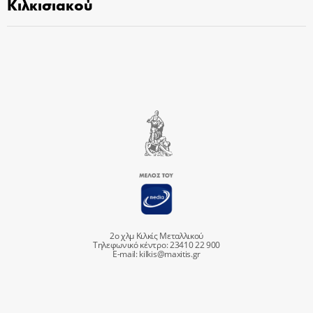
Κιλκισιακού
2ο χλμ Κιλκίς Μεταλλικού
Τηλεφωνικό κέντρο: 23410 22 900
E-mail:
kilkis@maxitis.gr