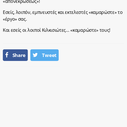
«απονεκρώσεως»!
Εσείς, λοιπόν, εμπνευστές και εκτελεστές «καμαρώστε» το
«έργο» σας.
Και εσείς οι λοιποί Κιλκισιώτες… «καμαρώστε» τους!
Share
Tweet