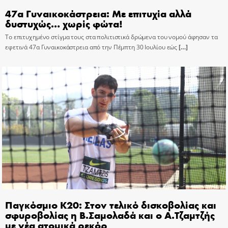
47α Γυναικοκάστρεια: Με επιτυχία αλλά
δυστυχώς… χωρίς φώτα!
Το επιτυχημένο στίγμα τους στα πολιτιστικά δρώμενα του νομού άφησαν τα
εφετινά 47α Γυναικοκάστρεια από την Πέμπτη 30 Ιουλίου εώς
[…]
Παγκόσμιο Κ20: Στον τελικό δισκοβολίας και
σφυροβολίας η Β.Σαμολαδά και ο Α.Τζαμτζής
με νέα ατομικά ρεκόρ