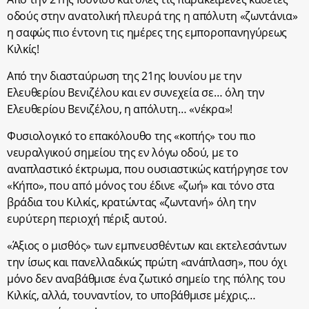
οδούς στην ανατολική πλευρά της η απόλυτη «ζωντάνια»
η σαφώς πιο έντονη τις ημέρες της εμποροπανηγύρεως
Κιλκίς!
Από την διασταύρωση της 21ης Ιουνίου με την
Ελευθερίου Βενιζέλου και εν συνεχεία σε… όλη την
Ελευθερίου Βενιζέλου, η απόλυτη… «νέκρα»!
Φυσιολογικό το επακόλουθο της «κοπής» του πιο
νευραλγικού σημείου της εν λόγω οδού, με το
αναπλαστικό έκτρωμα, που ουσιαστικώς κατήργησε τον
«Κήπο», που από μόνος του έδινε «ζωή» και τόνο στα
βράδια του Κιλκίς, κρατώντας «ζωντανή» όλη την
ευρύτερη περιοχή πέριξ αυτού.
«Άξιος ο μισθός» των εμπνευσθέντων και εκτελεσάντων
την ίσως και πανελλαδικώς πρώτη «ανάπλαση», που όχι
μόνο δεν αναβάθμισε ένα ζωτικό σημείο της πόλης του
Κιλκίς, αλλά, τουναντίον, το υποβάθμισε μέχρις…