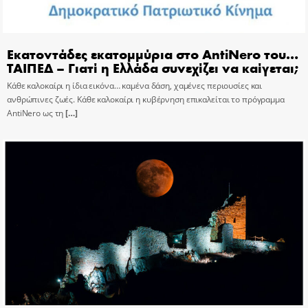
Εκατοντάδες εκατομμύρια στο AntiNero του…
ΤΑΙΠΕΔ – Γιατί η Ελλάδα συνεχίζει να καίγεται;
Κάθε καλοκαίρι η ίδια εικόνα… καμένα δάση, χαμένες περιουσίες και
ανθρώπινες ζωές. Κάθε καλοκαίρι η κυβέρνηση επικαλείται το πρόγραμμα
AntiNero ως τη
[…]