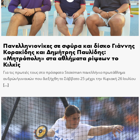
Πανελληνιονίκες σε σφύρα και δίσκο Γιάννης
Κορακίδης και Δημήτρης Παυλίδης:
«Μητρόπολη» στα αθλήματα ρίψεων το
Κιλκίς
Για τις πρωτιές τους στο πρόσφατο Stoiximan πανελλήνιο πρωτάθλημα
ανδρών/γυναικών που διεξήχθη το Σάββατο 25 μέχρι την Κυριακή 26 Ιουλίου
[…]