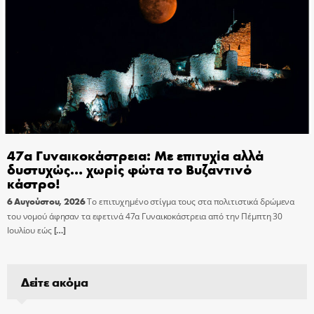
47α Γυναικοκάστρεια: Με επιτυχία αλλά
δυστυχώς… χωρίς φώτα το Βυζαντινό
κάστρο!
6 Αυγούστου, 2026
Το επιτυχημένο στίγμα τους στα πολιτιστικά δρώμενα
του νομού άφησαν τα εφετινά 47α Γυναικοκάστρεια από την Πέμπτη 30
Ιουλίου εώς
[…]
Δείτε ακόμα