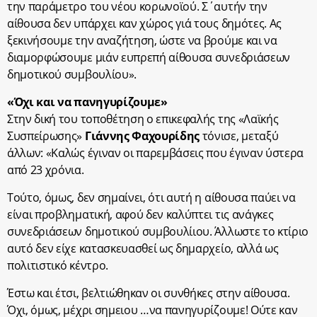
την παράμετρο του νέου κορωνοϊού. Σ΄αυτήν την
αίθουσα δεν υπάρχει καν χώρος γιά τους δημότες. Ας
ξεκινήσουμε την αναζήτηση, ώστε να βρούμε και να
διαμορφώσουμε μιάν ευπρεπή αίθουσα συνεδριάσεων
δημοτικού συμβουλίου».
«Όχι και να πανηγυρίζουμε»
Στην δική του τοποθέτηση ο επικεφαλής της «Λαϊκής
Συσπείρωσης»
Γιάννης Φαχουρίδης
τόνισε, μεταξύ
άλλων: «Καλώς έγιναν οι παρεμβάσεις που έγιναν ύστερα
από 23 χρόνια.
Τούτο, όμως, δεν σημαίνει, ότι αυτή η αίθουσα παύει να
είναι προβληματική, αφού δεν καλύπτει τις ανάγκες
συνεδριάσεων δημοτικού συμβουλίιου. Άλλωστε το κτίριο
αυτό δεν είχε κατασκευασθεί ως δημαρχείο, αλλά ως
πολιτιστικό κέντρο.
Έστω και έτσι, βελτιώθηκαν οι συνθήκες στην αίθουσα.
Όχι, όμως, μέχρι σημειου …να πανηγυρίζουμε! Ούτε καν