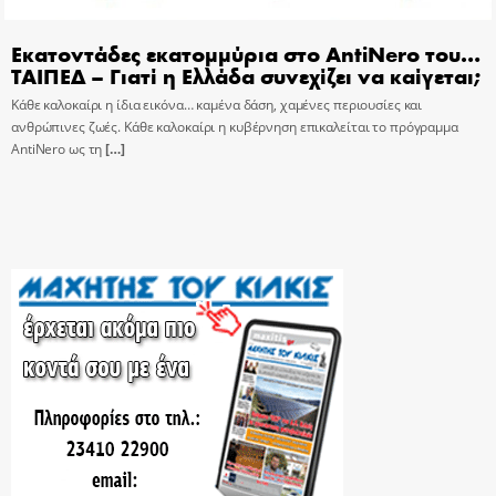
Εκατοντάδες εκατομμύρια στο AntiNero του…
ΤΑΙΠΕΔ – Γιατί η Ελλάδα συνεχίζει να καίγεται;
Κάθε καλοκαίρι η ίδια εικόνα… καμένα δάση, χαμένες περιουσίες και
ανθρώπινες ζωές. Κάθε καλοκαίρι η κυβέρνηση επικαλείται το πρόγραμμα
AntiNero ως τη
[…]