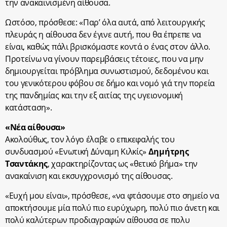
την ανακαινισμένη αίθουσα.
Ωστόσο, πρόσθεσε: «Παρ’ όλα αυτά, από λειτουργικής
πλευράς η αίθουσα δεν έγινε αυτή, που θα έπρεπε να
είναι, καθώς πάλι βρισκόμαστε κοντά ο ένας στον άλλο.
Προτείνω να γίνουν παρεμβάσεις τέτοιες, που να μην
δημιουργείται πρόβλημα συνωστισμού, δεδομένου και
του γενικότερου φόβου σε δήμο και νομό γιά την πορεία
της πανδημίας και την εξ αιτίας της υγειονομική
κατάσταση».
«Νέα αίθουσα»
Ακολούθως, τον λόγο έλαβε ο επικεφαλής του
συνδυασμού «Ενωτική Δύναμη Κιλκίς»
Δημήτρης
Τσαντάκης
, χαρακτηρίζοντας ως «θετικό βήμα» την
ανακαίνιση και εκσυγχρονισμό της αίθουσας.
«Ευχή μου είναι», πρόσθεσε, «να φτάσουμε στο σημείο να
αποκτήσουμε μία πολύ πιο ευρύχωρη, πολύ πιο άνετη και
πολύ καλύτερων προδιαγραφών αίθουσα σε πολυ