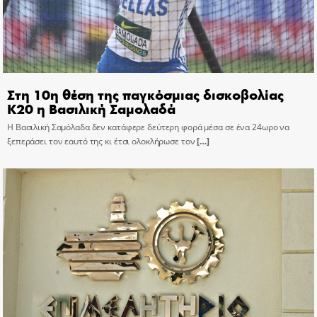
Στη 10η θέση της παγκόσμιας δισκοβολίας
Κ20 η Βασιλική Σαμολαδά
Η Βασιλική Σαμόλαδα δεν κατάφερε δεύτερη φορά μέσα σε ένα 24ωρο να
ξεπεράσει τον εαυτό της κι έτσι ολοκλήρωσε τον
[…]