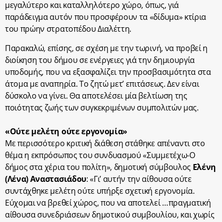
μεγαλύτερο και καταλληλότερο χώρο, όπως, γιά
παράδειγμα αυτόν που προσφέρουν τα «δίδυμα» κτίρια
του πρώην στρατοπέδου Διαλέττη.
Παρακαλώ, επίσης, σε σχέση με την τωρινή, να προβεί η
διοίκηση του δήμου σε ενέργειες γιά την δημιουργία
υποδομής, που να εξασφαλίζει την προσβασιμότητα στα
άτομα με αναπηρία. Το ζητώ μετ’ επιτάσεως. Δεν είναι
δύσκολο να γίνει. Θα αποτελέσει μία βελτίωση της
ποιότητας ζωής των συγκεκριμένων συμπολιτών μας.
«Ούτε μελέτη ούτε εργονομία»
Με περισσότερο κριτική διάθεση στάθηκε απέναντι στο
θέμα η εκπρόσωπος του συνδυασμού «Συμμετέχω-Ο
δήμος στα χέρια του πολίτη», δημοτική σύμβουλος
Ελένη
(Λένα) Αναστασιάδου
: «Γι’ αυτήν την αίθουσα ούτε
συντάχθηκε μελέτη ούτε υπήρξε σχετική εργονομία.
Εύχομαι να βρεθεί χώρος, που να αποτελεί …πραγματική
αίθουσα συνεδριάσεων δημοτικού συμβουλίου, και χωρίς