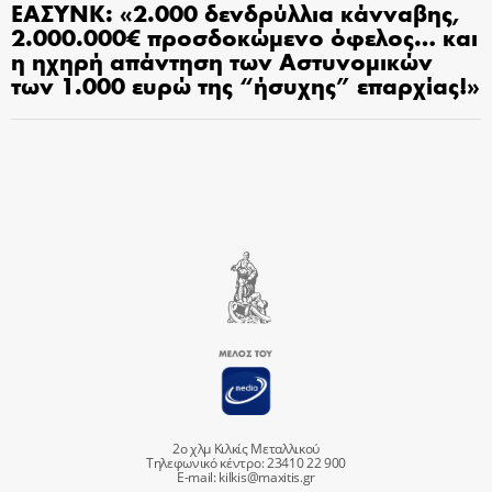
ΕΑΣΥΝΚ: «2.000 δενδρύλλια κάνναβης,
2.000.000€ προσδοκώμενο όφελος… και
η ηχηρή απάντηση των Αστυνομικών
των 1.000 ευρώ της “ήσυχης” επαρχίας!»
2ο χλμ Κιλκίς Μεταλλικού
Τηλεφωνικό κέντρο: 23410 22 900
E-mail:
kilkis@maxitis.gr