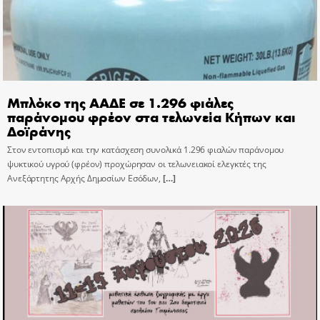
Μπλόκο της ΑΑΔΕ σε 1.296 φιάλες
παράνομου φρέον στα τελωνεία Κήπων και
Δοϊράνης
Στον εντοπισμό και την κατάσχεση συνολικά 1.296 φιαλών παράνομου
ψυκτικού υγρού (φρέον) προχώρησαν οι τελωνειακοί ελεγκτές της
Ανεξάρτητης Αρχής Δημοσίων Εσόδων,
[…]