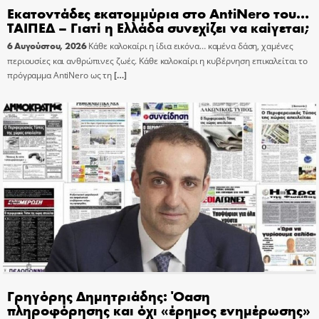
Εκατοντάδες εκατομμύρια στο AntiNero του…
ΤΑΙΠΕΔ – Γιατί η Ελλάδα συνεχίζει να καίγεται;
6 Αυγούστου, 2026
Κάθε καλοκαίρι η ίδια εικόνα… καμένα δάση, χαμένες
περιουσίες και ανθρώπινες ζωές. Κάθε καλοκαίρι η κυβέρνηση επικαλείται το
πρόγραμμα AntiNero ως τη
[…]
Γρηγόρης Δημητριάδης: Όαση
πληροφόρησης και όχι «έρημος ενημέρωσης»