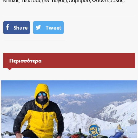
Μπίκας, Πέντσας (58΄Γώγος), Λάμπρου, Φούντζουλας.
Share
Tweet
Περισσότερα