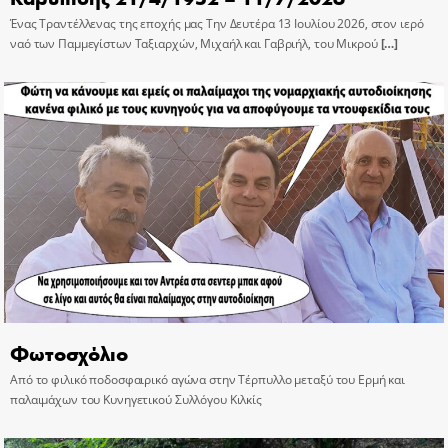
Ένας Τραντέλλενας της εποχής μας Την Δευτέρα 13 Ιουλίου 2026, στον ιερό
ναό των Παμμεγίστων Ταξιαρχών, Μιχαήλ και Γαβριήλ, του Μικρού
[…]
Φωτοσχόλιο
Από το φιλικό ποδοσφαιρικό αγώνα στην Τέρπυλλο μεταξύ του Ερμή και
παλαιμάχων του Κυνηγετικού Συλλόγου Κιλκίς