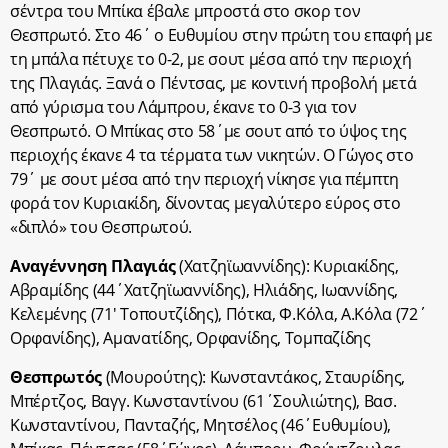
σέντρα του Μπίκα έβαλε μπροστά στο σκορ τον
Θεσπρωτό. Στο 46΄ ο Ευθυμίου στην πρώτη του επαφή με
τη μπάλα πέτυχε το 0-2, με σουτ μέσα από την περιοχή
της Πλαγιάς. Ξανά ο Πέντσας, με κοντινή προβολή μετά
από γύρισμα του Λάμπρου, έκανε το 0-3 για τον
Θεσπρωτό. Ο Μπίκας στο 58΄με σουτ από το ύψος της
περιοχής έκανε 4 τα τέρματα των νικητών. Ο Γώγος στο
79΄ με σουτ μέσα από την περιοχή νίκησε για πέμπτη
φορά τον Κυριακίδη, δίνοντας μεγαλύτερο εύρος στο
«διπλό» του Θεσπρωτού.
Αναγέννηση Πλαγιάς
(Χατζηϊωαννίδης): Κυριακίδης,
Αβραμίδης (44΄Χατζηϊωαννίδης), Ηλιάδης, Ιωαννίδης,
Κελεμένης (71′ Τοπουτζίδης), Πότκα, Φ.Κόλα, Α.Κόλα (72΄
Ορφανίδης), Αμανατίδης, Ορφανίδης, Τομπαζίδης
Θεσπρωτός
(Μουρούτης): Κωνσταντάκος, Σταυρίδης,
Μπέρτζος, Βαγγ. Κωνσταντίνου (61΄Σουλιώτης), Βασ.
Κωνσταντίνου, Πανταζής, Μητσέλος (46΄Ευθυμίου),