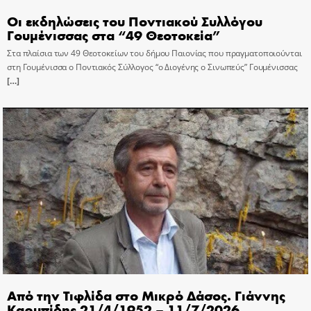
Οι εκδηλώσεις του Ποντιακού Συλλόγου
Γουμένισσας στα “49 Θεοτοκεία”
Στα πλαίσια των 49 Θεοτοκείων του δήμου Παιονίας που πραγματοποιούνται
στη Γουμένισσα ο Ποντιακός Σύλλογος “ο Διογένης ο Σινωπεύς” Γουμένισσας
[…]
Από την Τιφλίδα στο Μικρό Δάσος. Γιάννης
Καρυπίδης 21/4/1952 – 11/7/2026