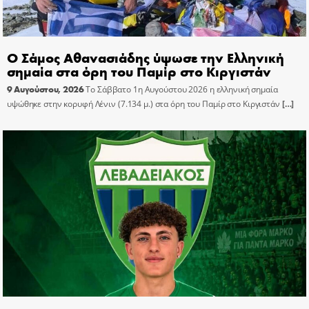
Ο Σάμος Αθανασιάδης ύψωσε την Ελληνική
σημαία στα όρη του Παμίρ στο Κιργιστάν
9 Αυγούστου, 2026
Το Σάββατο 1η Αυγούστου 2026 η ελληνική σημαία
υψώθηκε στην κορυφή Λένιν (7.134 μ.) στα όρη του Παμίρ στο Κιργιστάν
[…]