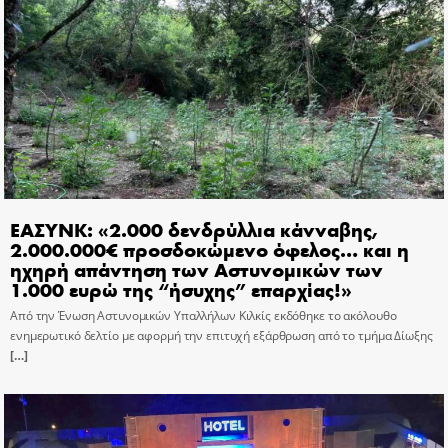
ΕΑΣΥΝΚ: «2.000 δενδρύλλια κάνναβης,
2.000.000€ προσδοκώμενο όφελος… και η
ηχηρή απάντηση των Αστυνομικών των
1.000 ευρώ της “ήσυχης” επαρχίας!»
Από την Ένωση Αστυνομικών Υπαλλήλων Κιλκίς εκδόθηκε το ακόλουθο
ενημερωτικό δελτίο με αφορμή την επιτυχή εξάρθρωση από το τμήμα Δίωξης
[…]