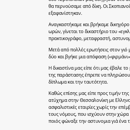
θα περνούσαμε από δίκη. Οι Σκοπιανο
εξαφανίστηκαν.
Αναγκαστήκαμε και βρήκαμε δικηγόρο
ωρών, γίνεται το δικαστήριο του «εγκ
πρακτικογράφο, μεταφραστή, αστυνομ
Μετά από πολλές ερωτήσεις στον γιό μ
δύο και βγήκε μια απόφαση («φιρμάνι
Η δικαστίνα μας είπε ότι μας έβαλε το
της παράστασης έπρεπε να πληρώσουμ
δίπλωμα και την ταυτότητα.
Καθώς επίσης μας είπε προς τιμήν της 
ατύχημα στην Θεσσαλονίκη με Ελληνα 
ασφαλιστικές εταιρίες χωρίς την επέμ
τους νόμους, που ισχύουν στην χώρα 
ποιός φώναξε την αστυνομια γιά ένα 