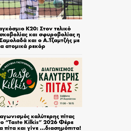
αγκόσμιο Κ20: Στον τελικό
ισκοβολίας και σφυροβολίας η
Σαμολαδά και ο Α.Τζαμτζής με
έα ατομικά ρεκόρ
ιαγωνισμός καλύτερης πίτας
ο “Taste Kilkis” 2026 Φέρε
α πίτα και γίνε …διασημόπιτα!