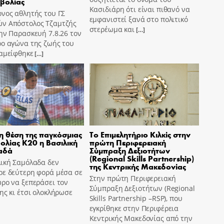
βολίας
Κασιδιάρη ότι είναι πιθανό να
νος αθλητής του ΓΣ
εμφανιστεί ξανά στο πολιτικό
ν Απόστολος Τζαμτζής
στερέωμα και
[…]
ην Παρασκευή 7.8.26 τον
ρο αγώνα της ζωής του
ταμείφθηκε
[…]
η θέση της παγκόσμιας
Το Επιμελητήριο Κιλκίς στην
ολίας Κ20 η Βασιλική
πρώτη Περιφερειακή
αδά
Σύμπραξη Δεξιοτήτων
(Regional Skills Partnership)
λική Σαμόλαδα δεν
της Κεντρικής Μακεδονίας
ρε δεύτερη φορά μέσα σε
Στην πρώτη Περιφερειακή
ρο να ξεπεράσει τον
Σύμπραξη Δεξιοτήτων (Regional
ης κι έτσι ολοκλήρωσε
Skills Partnership –RSP), που
εγκρίθηκε στην Περιφέρεια
Κεντρικής Μακεδονίας από την