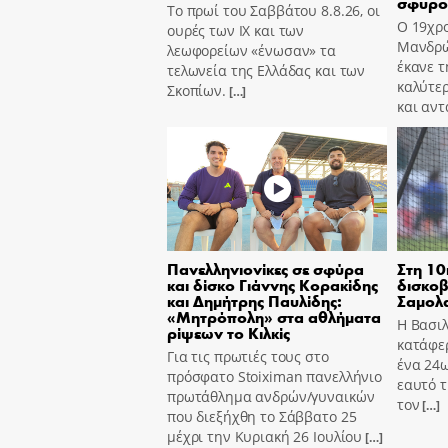
σφυρο
Το πρωί του Σαββάτου 8.8.26, οι
Ο 19χρο
ουρές των ΙΧ και των
Μανδρώ
λεωφορείων «ένωσαν» τα
έκανε τ
τελωνεία της Ελλάδας και των
καλύτε
Σκοπίων.
[…]
και αν
Πανελληνιονίκες σε σφύρα
Στη 10
και δίσκο Γιάννης Κορακίδης
δισκοβ
και Δημήτρης Παυλίδης:
Σαμολ
«Μητρόπολη» στα αθλήματα
Η Βασι
ρίψεων το Κιλκίς
κατάφε
Για τις πρωτιές τους στο
ένα 24ω
πρόσφατο Stoiximan πανελλήνιο
εαυτό τ
πρωτάθλημα ανδρών/γυναικών
τον
[…]
που διεξήχθη το Σάββατο 25
μέχρι την Κυριακή 26 Ιουλίου
[…]