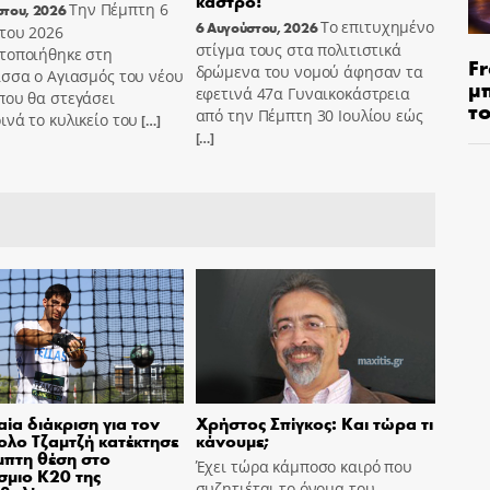
κάστρο!
Την Πέμπτη 6
στου, 2026
Το επιτυχημένο
6 Αυγούστου, 2026
του 2026
στίγμα τους στα πολιτιστικά
τοποιήθηκε στη
Fr
δρώμενα του νομού άφησαν τα
σσα ο Αγιασμός του νέου
μ
εφετινά 47α Γυναικοκάστρεια
που θα στεγάσει
τ
από την Πέμπτη 30 Ιουλίου εώς
νά το κυλικείο του
[…]
[…]
ία διάκριση για τον
Χρήστος Σπίγκος: Και τώρα τι
λο Τζαμτζή κατέκτησε
κάνουμε;
μπτη θέση στο
Έχει τώρα κάμποσο καιρό που
μιο Κ20 της
συζητιέται το όνομα του