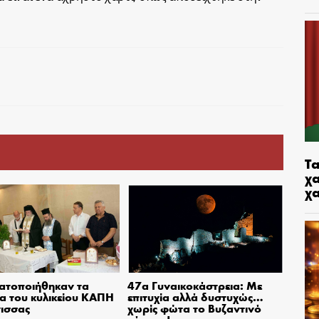
Τα
χα
χ
ατοποιήθηκαν τα
47α Γυναικοκάστρεια: Με
ια του κυλικείου ΚΑΠΗ
επιτυχία αλλά δυστυχώς…
ισσας
χωρίς φώτα το Βυζαντινό