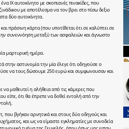
ένα ΙΧ αυτοκίνητο με σκοπιανές πινακίδες, που
νζινάδικου με αποτέλεσμα να τον βρει στο πίσω δεξιο
στα δύο αυτοκίνητα.
 και πράσινη κάρτα (που υποτίθεται ότι σε καλύπτει σε
την συνεννόηση μεταξύ των ασφαλειών και άγνωστο
 μία μαρτυρική ημέρα.
ά στην αστυνομία την μία έλεγε ότι οδηγούσε ο
τούσε να τους δώσουμε 250 ευρώ και συμφωνουσαν και
ε να μαθευτεί η αλήθεια από τις κάμερες που
υ είπε, ότι θα έπρεπε να δοθεί εντολή από την
ντολή.
τ, που βγήκαν αρνητικά και στους δύο οδηγούς και
υχήματος, και ως να είμαστε εγκληματίες με συνοδεία
τυνομικό τμήμα της Γευγελής, όπου όπως μας ειπαν,