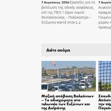
Εργασίες για τη
7 Αυγούστου, 2026
7 Αυγού
βελτίωση της οδικής ασφάλειας
Αυγούσ
επί της ΠΕΟ 1 (όρια νομού
πραγμα
Θεσσαλονίκης – Πολύκαστρο –
Γουμένι
Εύζωνοι) κοντά στον
χώρου 
[…]
προσωρι
Δείτε ακόμα
Μαζική απόβαση Βαλκάνιων
Σπουδα
– Το αδιαχώρητο στο
Απόστο
τελωνείο των Ευζώνων και
την πέ
της Δοϊράνης
Παγκόσ