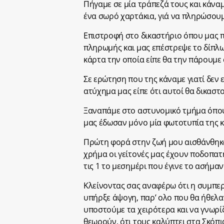
Πήγαμε σε μία τράπεζά τους και κάνα
ένα σωρό χαρτάκια, γιά να πληρώσου
Επιστροφή στο δικαστήριο όπου μας πε
πληρωμής και μας επέστρεψε το δίπλω
κάρτα την οποία είπε θα την πάρουμε
Σε ερώτηση που της κάναμε γιατί δεν 
ατύχημα μας είπε ότι αυτοί θα δικαστ
Ξαναπάμε στο αστυνομικό τμήμα όπου
μας έδωσαν μόνο μία φωτοτυπία της κ
Πρώτη φορά στην ζωή μου αισθάνθηκα 
χρήμα οι γείτονές μας έχουν ποδοπατή
τις 1 το μεσημέρι που έγινε το ασήμα
Κλείνοντας σας αναφέρω ότι η συμπερ
υπήρξε άψογη, παρ’ ολο που θα ήθελα
υποστούμε τα χειρότερα και να γνωρίζ
θεωρούν, ότι τους καλύπτει στα Σκόπι