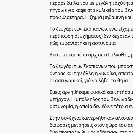
πέρασε δίπλα του με μεγάλη ταχύτητα 
πήγαινε γιά καφέ στο κυλικείο του βε
προφυλακτήρα. Η ζημιά μηδαμινή και 
Το ζευγάρι των Σκοπιανών, ενώ είχαμε
περίπτωση ατυχήματος) δεν δεχόταν 
πώς εμφανίστηκε η αστυνομία.
Από εκεί και πέρα άρχισε ο Γολγοθάς,
Το ζευγάρι των Σκοπιανών που μπροστ
άντρας και την άλλη η γυναίκα, απαι
οι αστυνομικοί, γιά να λήξει το θέμα.
Εμείς αρνηθήκαμε φυσικά και ζητήσαμ
υπήρχαν. Η υπάλληλος του βενζινάδικο
αστυνομία, η οποία δεν έδινε τέτοια ε
Στην συνέχεια διενεργήθηκαν αλκοτέσ
διάφορες μετρήσεις στον χώρο του ατ
δύο περιπολικών μας οδήγησαν στο ασ