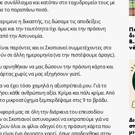
με συνάλλαγμα και κατόπιν στο ταχυδρομείο τους με
με το παραπάνω ποσό.
ριμενε η δικαστής, τις δώσαμε τις αποδείξεις
Π
μα και την ταυτότητα όχι όμως και την πράσινη
δ
 από την Αστυνομία.
Β.
ν
είναι παρόντες και οι Σκοπιανοί συμμετέχοντες στο
ούν σε άλλη ημερομηνία (να την πιστέψουμε άραγε;).
 αρνηθήκαν να μας δώσουν την πράσινη κάρτα και
άρτας χωρίς να μας εξηγήσουν γιατί.
να έχει τόσο χαμηλά η αξιοπρέπειά μου. Γιά το
σει κάθε ανθρώπινη αξία. Κρίμα και πάλι κρίμα. Από
ντο μικροατύχημα ξεμπερδέψαμε στις 9 το βράδυ.
ιφορά μας σε όλη την διάρκεια του επεισοδίου
Δ
ν οι Σκοπιανοί αστυνομικοί να εκτραπούμε γιά να
στ
ουν όλοι οι φίλοι οδηγοί ότι η πράσινη κάρτα που
μι
α είναι ένα άχρηστο χαρτί, όπως αποδειχθηκε στην