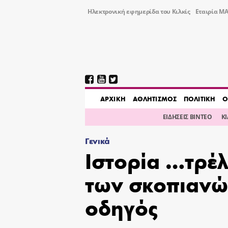
Ηλεκτρονική εφημερίδα του Κιλκίς
Εταιρία ΜΑ
AΡΧΙΚΗ
ΑΘΛΗΤΙΣΜΟΣ
ΠΟΛΙΤΙΚΗ
Ο
ΕΙΔΗΣΕΙΣ ΒΙΝΤΕΟ
Κ
Γενικά
Iστορία …τρέ
των σκοπιανώ
οδηγός