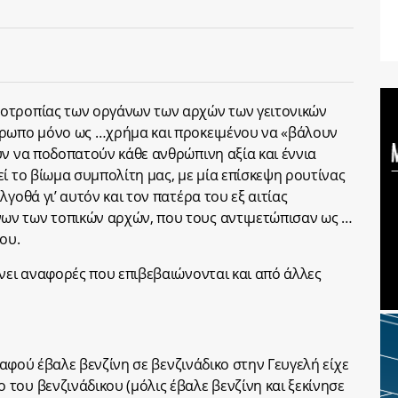
οτροπίας των οργάνων των αρχών των γειτονικών
θρωπο μόνο ως …χρήμα και προκειμένου να «βάλουν
υν να ποδοπατούν κάθε ανθρώπινη αξία και έννια
ί το βίωμα συμπολίτη μας, με μία επίσκεψη ρουτίνας
γοθά γι’ αυτόν και τον πατέρα του εξ αιτίας
ων των τοπικών αρχών, που τους αντιμετώπισαν ως …
ου.
άνει αναφορές που επιβεβαιώνονται και από άλλες
, αφού έβαλε βενζίνη σε βενζινάδικο στην Γευγελή είχε
του βενζινάδικου (μόλις έβαλε βενζίνη και ξεκίνησε