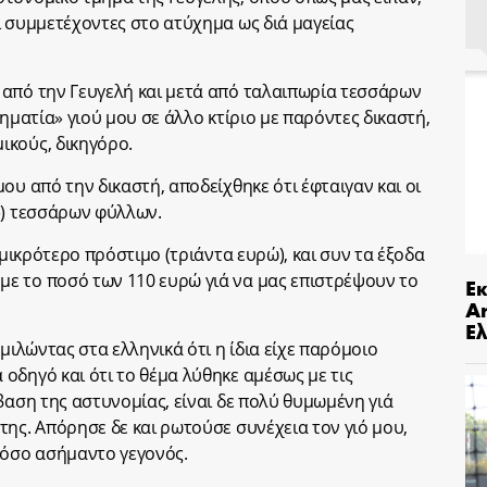
ί συμμετέχοντες στο ατύχημα ως διά μαγείας
 από την Γευγελή και μετά από ταλαιπωρία τεσσάρων
ληματία» γιού μου σε άλλο κτίριο με παρόντες δικαστή,
ικούς, δικηγόρο.
ου από την δικαστή, αποδείχθηκε ότι έφταιγαν και οι
») τεσσάρων φύλλων.
 μικρότερο πρόστιμο (τριάντα ευρώ), και συν τα έξοδα
ε το ποσό των 110 ευρώ γιά να μας επιστρέψουν το
Ε
An
Ελ
μιλώντας στα ελληνικά ότι η ίδια είχε παρόμοιο
οδηγό και ότι το θέμα λύθηκε αμέσως με τις
βαση της αστυνομίας, είναι δε πολύ θυμωμένη γιά
της. Απόρησε δε και ρωτούσε συνέχεια τον γιό μου,
τόσο ασήμαντο γεγονός.