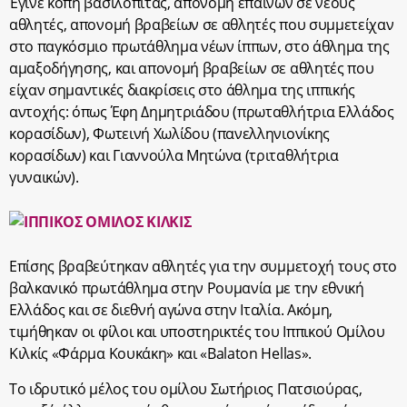
Έγινε κοπή βασιλόπιτας, απονομή επαίνων σε νέους
αθλητές, απονομή βραβείων σε αθλητές που συμμετείχαν
στο παγκόσμιο πρωτάθλημα νέων ίππων, στο άθλημα της
αμαξοδήγησης, και απονομή βραβείων σε αθλητές που
είχαν σημαντικές διακρίσεις στο άθλημα της ιππικής
αντοχής: όπως Έφη Δημητριάδου (πρωταθλήτρια Ελλάδος
κορασίδων), Φωτεινή Χωλίδου (πανελληνιονίκης
κορασίδων) και Γιαννούλα Μητώνα (τριταθλήτρια
γυναικών).
Επίσης βραβεύτηκαν αθλητές για την συμμετοχή τους στο
βαλκανικό πρωτάθλημα στην Ρουμανία με την εθνική
Ελλάδος και σε διεθνή αγώνα στην Ιταλία. Ακόμη,
τιμήθηκαν οι φίλοι και υποστηρικτές του Ιππικού Ομίλου
Κιλκίς «Φάρμα Κουκάκη» και «Balaton Hellas».
Το ιδρυτικό μέλος του ομίλου Σωτήριος Πατσιούρας,