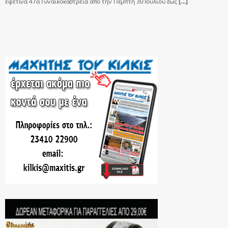
εφετινά 47α Γυναικοκάστρεια από την Πέμπτη 30 Ιουλίου εώς
[…]