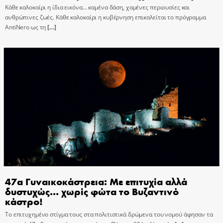
Κάθε καλοκαίρι η ίδια εικόνα… καμένα δάση, χαμένες περιουσίες και
ανθρώπινες ζωές. Κάθε καλοκαίρι η κυβέρνηση επικαλείται το πρόγραμμα
AntiNero ως τη
[…]
47α Γυναικοκάστρεια: Με επιτυχία αλλά
δυστυχώς… χωρίς φώτα το Βυζαντινό
κάστρο!
Το επιτυχημένο στίγμα τους στα πολιτιστικά δρώμενα του νομού άφησαν τα