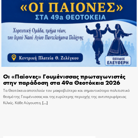
Οι «Παίονες» Γουμένισσας πρωταγωνιστές
στην παράδοση στα 49α Θεοτόκεια 2026
Τα Θεοτόκεια αποτελούν τον μακροβιότερο και σημαντικότερο πολιτιστικό
θεσμό της Γουμένισσας και της ευρύτερης περιοχής της αντιπεριφέρειας
Κιλκίς. Κάθε Αύγουστο,
[…]