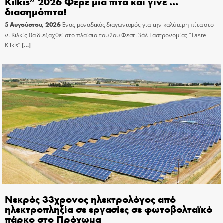
Kilkis” 2026 Φέρε μια πίτα και γίνε …
διασημόπιτα!
5 Αυγούστου, 2026
Ένας μοναδικός διαγωνισμός για την καλύτερη πίτα στο
ν. Κιλκίς θα διεξαχθεί στο πλαίσιο του 2ου Φεστιβάλ Γαστρονομίας “Taste
Kilkis”
[…]
Νεκρός 33χρονος ηλεκτρολόγος από
ηλεκτροπληξία σε εργασίες σε φωτοβολταϊκό
πάρκο στο Πρόχωμα