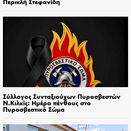
Περικλή Στεφανίδη
Σύλλογος Συνταξιούχων Πυροσβεστών
Ν.Κιλκίς: Ημέρα πένθους στο
Πυροσβεστικό Σώμα