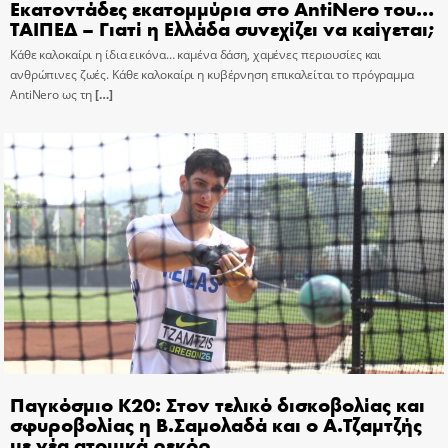
Εκατοντάδες εκατομμύρια στο AntiNero του…
ΤΑΙΠΕΔ – Γιατί η Ελλάδα συνεχίζει να καίγεται;
Κάθε καλοκαίρι η ίδια εικόνα… καμένα δάση, χαμένες περιουσίες και
ανθρώπινες ζωές. Κάθε καλοκαίρι η κυβέρνηση επικαλείται το πρόγραμμα
AntiNero ως τη
[…]
Παγκόσμιο Κ20: Στον τελικό δισκοβολίας και
σφυροβολίας η Β.Σαμολαδά και ο Α.Τζαμτζής
με νέα ατομικά ρεκόρ