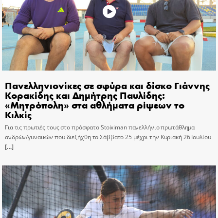
Πανελληνιονίκες σε σφύρα και δίσκο Γιάννης
Κορακίδης και Δημήτρης Παυλίδης:
«Μητρόπολη» στα αθλήματα ρίψεων το
Κιλκίς
Για τις πρωτιές τους στο πρόσφατο Stoiximan πανελλήνιο πρωτάθλημα
ανδρών/γυναικών που διεξήχθη το Σάββατο 25 μέχρι την Κυριακή 26 Ιουλίου
[…]