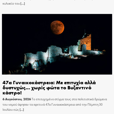
κυλικείο του
[…]
47α Γυναικοκάστρεια: Με επιτυχία αλλά
δυστυχώς… χωρίς φώτα το Βυζαντινό
κάστρο!
6 Αυγούστου, 2026
Το επιτυχημένο στίγμα τους στα πολιτιστικά δρώμενα
του νομού άφησαν τα εφετινά 47α Γυναικοκάστρεια από την Πέμπτη 30
Ιουλίου εώς
[…]