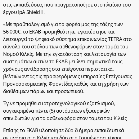
στις εκπαιδεύσεις που πραγματοποίησε στο πλαίσιο του
έργου IpA Shield II.
«Με προϋπολογισμό για το φορέα μας της τάξης των
56.000€, το ΕΚΑΒ προμηθεύτηκε, εγκατέστησε και
λειτουργεί το ψηφιακό σύστημα επικοινωνίας TETRA στο
σύνολο του στόλου των ασθενοφόρων στον τομέα του
Νομού Κιλκίς. Με την εγκατάσταση και λειτουργία των
συστημάτων αυτών το ΕΚΑΒ μειώνει σημαντικά τους
χρόνους αντίδρασης στα επείγοντα περιστατικά,
βελτιώνοντας τις προσφερόμενες υπηρεσίες Επείγουσας
Προνοσοκομειακής Φροντίδας καθώς και τη χρήση των
διαθέσιμων πόρων και προσωπικού.
Έγινε προμήθεια ιατροτεχνολογικού εξοπλισμού,
συγκεκριμένα πέντε (5) αυτόματων εξωτερικών
απινιδωτών ,για τα ασθενοφόρα στον τομέα του Κιλκίς
Επίσης το ΕΚΑΒ υλοποίησε δύο διήμερα εκπαιδευτικά
σεμινάρια στο Κιλκίς και δύο στη Γουμένισσα, είκοσι