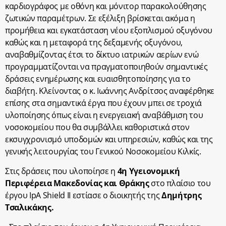
καρδιογράφος με οθόνη και μόνιτορ παρακολούθησης
ζωτικών παραμέτρων. Σε εξέλιξη βρίσκεται ακόμα η
προμήθεια και εγκατάσταση νέου εξοπλισμού οξυγόνου
καθώς και η μεταφορά της δεξαμενής οξυγόνου,
αναβαθμίζοντας έτσι το δίκτυο ιατρικών αερίων ενώ
προγραμματίζονται να πραγματοποιηθούν σημαντικές
δράσεις ενημέρωσης και ευαισθητοποίησης για το
διαβήτη. Κλείνοντας ο κ. Ιωάννης Ανδρίτσος αναφέρθηκε
επίσης στα σημαντικά έργα που έχουν μπει σε τροχιά
υλοποίησης όπως είναι η ενεργειακή αναβάθμιση του
νοσοκομείου που θα συμβάλλει καθοριστικά στον
εκσυγχρονισμό υποδομών και υπηρεσιών, καθώς και της
γενικής λειτουργίας του Γενικού Νοσοκομείου Κιλκίς.
Στις δράσεις που υλοποίησε η
4
η
Υγειονομική
Περιφέρεια Μακεδονίας και Θράκης
στο πλαίσιο του
έργου IpA Shield II εστίασε ο διοικητής της
Δημήτρης
Τσαλικάκης.