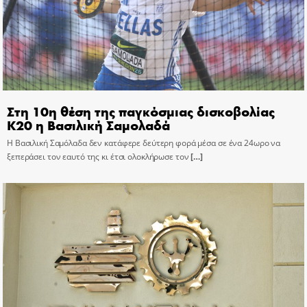
Στη 10η θέση της παγκόσμιας δισκοβολίας
Κ20 η Βασιλική Σαμολαδά
Η Βασιλική Σαμόλαδα δεν κατάφερε δεύτερη φορά μέσα σε ένα 24ωρο να
ξεπεράσει τον εαυτό της κι έτσι ολοκλήρωσε τον
[…]