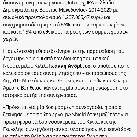
διασυνοριακής συνεργασίας Interreg IPA «Ελλάδα-
Δημοκρατία της Βόρειας Μακεδονίας» 2014-2020 με
συνολικό προϋπολογισμό 1.237.065,47 ευρώ και
συγχρηματοδότηση κατά 85% από την Ευρωπαϊκή Ένωση
και κατά 15% από εθνικούς πόρους των συμμετεχουσών
χωρών.
Η συνέντευξη τύπου ξεκίνησε με την παρουσίαση του
έργου IpA Shield II από τον διοικητή του Γενικού
Νοσοκομείου Κιλκίς
Ιωάννη Ανδρίτσο,
ο οποίος επίσης
καλωσόρισε τους συνομιλητές του – εκπροσώπους της
4
ης
ΥΠΕ Μακεδονίας και Θράκης και του Εθνικού Κέντρου
Άμεσης Βοήθειας, κάνοντας μία σύντομη αναδρομή στο
ιστορικό αυτής της συνεργασίας.
«Πρόκειται για μία δοκιμασμένη συνεργασία, η οποία
ξεκίνησε με το πρώτο έργο IpA Shield όταν μαζί τότε για
πρώτη φορά τα δύο νοσοκομεία, του Κιλκίς και της
Γευγελής, συνεργάστηκαν και υλοποίησαν ένα κοινό έργο
με στόχο τη βελτίωση της ποιότητας ζωής στη