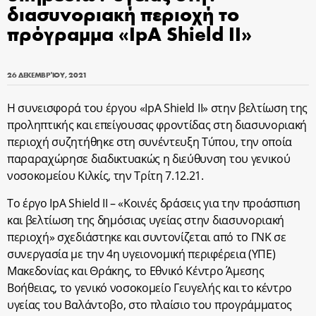
διασυνοριακή περιοχή το
πρόγραμμα «IpA Shield II»
26 ΔΕΚΕΜΒΡΊΟΥ, 2021
Η συνεισφορά του έργου «
IpA
Shield
II
» στην βελτίωση της
προληπτικής και επείγουσας φροντίδας στη διασυνοριακή
περιοχή συζητήθηκε στη συνέντευξη Τύπου, την οποία
παραραχώρησε διαδικτυακώς η διεύθυνση του γενικού
νοσοκομείου Κιλκίς, την Τρίτη 7.12.21.
Το έργο IpA Shield II – «Κοινές δράσεις για την προάσπιση
και βελτίωση της δημόσιας υγείας στην διασυνοριακή
περιοχή» σχεδιάστηκε και συντονίζεται από τo ΓΝΚ σε
συνεργασία με την 4η υγειονομική περιφέρεια (ΥΠΕ)
Μακεδονίας και Θράκης, το Εθνικό Κέντρο Άμεσης
Βοήθειας, το γενικό νοσοκομείο Γευγελής και το κέντρο
υγείας του Βαλάντοβο, στο πλαίσιο του προγράμματος