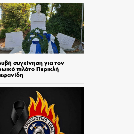
ουβή συγκίνηση για τον
ρωικό πιλότο Περικλή
τεφανίδη