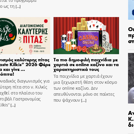
ίται το πρόγραμμα
o ως τη
[…]
Ο
π
σ
ισμός καλύτερης πίτας
Τα πιο δημοφιλή παιχνίδια με
aste Kilkis” 2026 Φέρε
χαρτιά σε online καζίνο και τα
α και γίνε …
χαρακτηριστικά τους
όπιτα!
Τα παιχνίδια με χαρτιά έχουν
ναδικός διαγωνισμός για
μια ξεχωριστή θέση στον κόσμο
ύτερη πίτα στο ν. Κιλκίς
των online καζίνο. Δεν
αχθεί στο πλαίσιο του
απευθύνονται μόνο σε παίκτες
στιβάλ Γαστρονομίας
που ψάχνουν
[…]
ilkis”
[…]
Α
Κ
δι