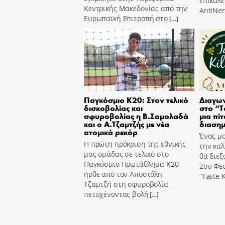
επικαλε
Κεντρικής Μακεδονίας από την
AntiNer
Ευρωπαϊκή Επιτροπή στο
[…]
Παγκόσμιο Κ20: Στον τελικό
Διαγων
δισκοβολίας και
στο “T
σφυροβολίας η Β.Σαμολαδά
μια πίτ
και ο Α.Τζαμτζής με νέα
διασημ
ατομικά ρεκόρ
Ένας μο
Η πρώτη πρόκριση της εθνικής
την καλ
μας ομάδας σε τελικό στο
θα διεξ
Παγκόσμιο Πρωτάθλημα Κ20
2ου Φε
ήρθε από τον Αποστόλη
“Taste K
Τζαμτζή στη σφυροβολία,
πετυχένοντας βολή
[…]