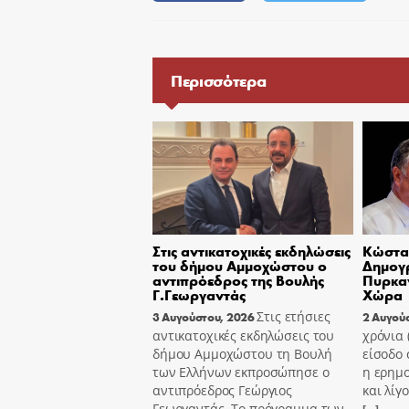
Περισσότερα
Στις αντικατοχικές εκδηλώσεις
Κώστας
του δήμου Αμμοχώστου ο
Δημογ
αντιπρόεδρος της Βουλής
Πυρκαγ
Γ.Γεωργαντάς
Χώρα
Στις ετήσιες
3 Αυγούστου, 2026
2 Αυγού
αντικατοχικές εκδηλώσεις του
χρόνια
δήμου Αμμοχώστου τη Βουλή
είσοδο 
των Ελλήνων εκπροσώπησε ο
η ερημ
αντιπρόεδρος Γεώργιος
και λίγ
Γεωργαντάς. Το πρόγραμμα των