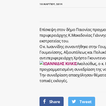
10 ΜΑΡΤΊΟΥ, 2014
Επίσκεψη στον δήμο Παιονίας πραγμα
περιφερειάρχης Κ.Μακεδονίας Γιάννης
εκστρατείας του.
Ο κ. Ιωαννίδης συναντήθηκε στην Γο
Γουμενίσσης, Αξιουπόλεως και Πολυκ
αντιπεριφερειάρχη Χρήστο Γκουντενο
Ακολούθως, ο κ. 
προγραμματισμένη συνεδρίαση της νομ
Την συνεδρίαση απασχόλησαν θέματα, π
τοπικές εκλογές.
Share
Tweet