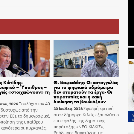
 Κιλτίδης:
Θ. Βαφειάδης: Οι καταγγελίες
ραφικό – Ύπαιθρος –
για τα ψηφιακά υδρόμετρα
ιές «στοιχειώνουν» τη
δεν σταματούν τα έργα- Οι
παρατυπίες και η κακή
διοίκηση τα βουλιάζουν
Τουλάχιστον 40
στου, 2026
Σφοδρή κριτική
30 Ιουλίου, 2026
 (δυστυχώς από την
στον δήμαρχο Κιλκίς εξαπολύει ο
στην ΕΕ), το δημογραφικό,
επικεφαλής της δημοτικής
οποίηση της υπαίθρου
παράταξης «ΝΕΟ ΚΙΛΚΙΣ»,
ο αργότερα οι πυρκαγιές,
Θεόδωρος Βαφειάδης, με