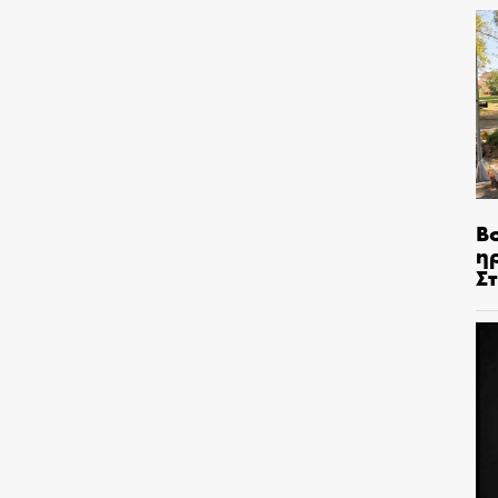
Β
η
Σ