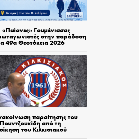
ι «Παίονες» Γουμένισσας
ρωταγωνιστές στην παράδοση
τα 49α Θεοτόκεια 2026
νακοίνωση παραίτησης του
.Πουντζουκίδη από τη
οίκηση του Κιλκισιακού