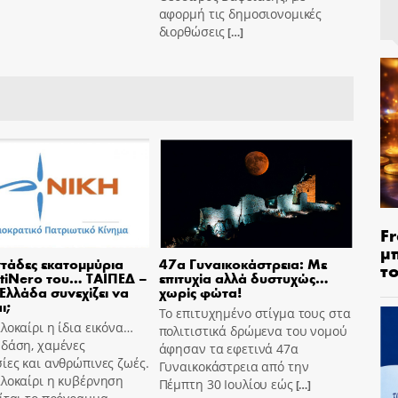
αφορμή τις δημοσιονομικές
διορθώσεις
[…]
Fr
μ
τάδες εκατομμύρια
47α Γυναικοκάστρεια: Με
τ
tiNero του… ΤΑΙΠΕΔ –
επιτυχία αλλά δυστυχώς…
 Ελλάδα συνεχίζει να
χωρίς φώτα!
ι;
Το επιτυχημένο στίγμα τους στα
λοκαίρι η ίδια εικόνα…
πολιτιστικά δρώμενα του νομού
 δάση, χαμένες
άφησαν τα εφετινά 47α
ίες και ανθρώπινες ζωές.
Γυναικοκάστρεια από την
αλοκαίρι η κυβέρνηση
Πέμπτη 30 Ιουλίου εώς
[…]