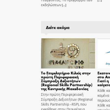
[…]
εκδηλώσεων
[…]
Δείτε ακόμα
Το Επιμελητήριο Κιλκίς στην
Εκατον
πρώτη Περιφερειακή
στο An
Σύμπραξη Δεξιοτήτων
Γιατί η
(Regional Skills Partnership)
καίγετα
της Κεντρικής Μακεδονίας
Κάθε κα
Στην πρώτη Περιφερειακή
καμένα
Σύμπραξη Δεξιοτήτων (Regional
περιουσ
Skills Partnership –RSP), που
Κάθε κ
εγκρίθηκε στην Περιφέρεια