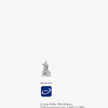
2ο χλμ Κιλκίς Μεταλλικού
Τηλεφωνικό κέντρο: 23410 22 900