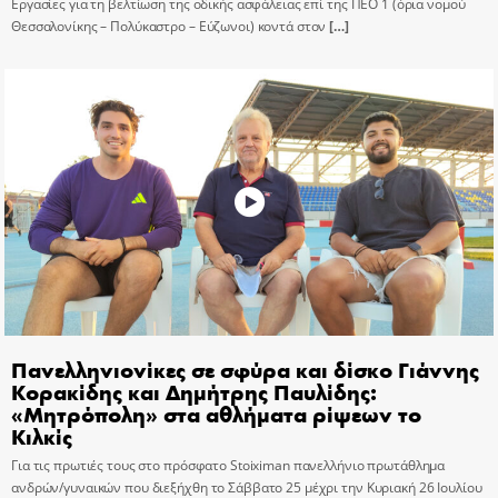
Εργασίες για τη βελτίωση της οδικής ασφάλειας επί της ΠΕΟ 1 (όρια νομού
Θεσσαλονίκης – Πολύκαστρο – Εύζωνοι) κοντά στον
[…]
Πανελληνιονίκες σε σφύρα και δίσκο Γιάννης
Κορακίδης και Δημήτρης Παυλίδης:
«Μητρόπολη» στα αθλήματα ρίψεων το
Κιλκίς
Για τις πρωτιές τους στο πρόσφατο Stoiximan πανελλήνιο πρωτάθλημα
ανδρών/γυναικών που διεξήχθη το Σάββατο 25 μέχρι την Κυριακή 26 Ιουλίου