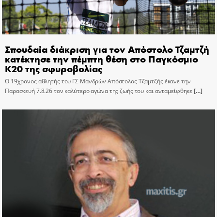
Σπουδαία διάκριση για τον Απόστολο Τζαμτζή
κατέκτησε την πέμπτη θέση στο Παγκόσμιο
Κ20 της σφυροβολίας
Ο 19χρονος αθλητής του ΓΣ Μανδρών Απόστολος Τζαμτζής έκανε την
Παρασκευή 7.8.26 τον καλύτερο αγώνα της ζωής του και ανταμείφθηκε
[…]