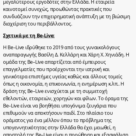
μεγαλύτερους εργοδότες στην Ελλάδα. Η εταιρεία
καινοτομεί συνεχώς, προωθώντας πρακτικές που
συνδυάζουν την επιχειρηματική ανάπτυξη με τη βιώσιμη
διαχείριση του περιβάλλοντος.
Σχετικά με τη Be-Live:
Η
Be
–
Live
ιδρύθηκε το 2019 από τους γυναικολόγους
αναπαραγωγής Βασίλη Δ. Κελλάρη και Χάρη Χ. Χηνιάδη. Η
ομάδα της
Be
–
Live
απαρτίζεται από έμπειρους
επαγγελματίες που προέρχονται την ιατρική και
γενικότερα επιστήμες υγείας καθώς και άλλους τομείς
όπως η οικονομία, η επικοινωνία, η ενημέρωση κ.λπ.. Η
δράση της
Be
–
Live
ενισχύεται με τη συμμετοχή
εθελοντών, εταιρειών, χορηγών και φίλων. Το όραμα της
Be
–
Live
είναι να βοηθήσει υπογόνιμα ζευγάρια που
επιθυμούν να αποκτήσουν παιδί. Στο πλαίσιο του
οράματος για ένα μέλλον όπου το πρόβλημα της
υπογεννητικότητας στην Ελλάδα θα έχει μειωθεί, η
αποστολή της
Be
–
Live
είναι η προώθηση και εξασφάλιση