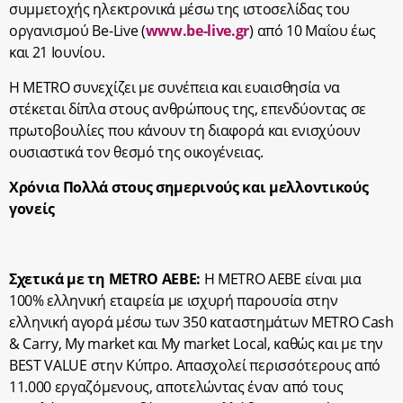
συμμετοχής ηλεκτρονικά μέσω της ιστοσελίδας του
οργανισμού Be-Live (
www.be-live.gr
) από 10 Μαΐου έως
και 21 Ιουνίου.
Η METRO συνεχίζει με συνέπεια και ευαισθησία να
στέκεται δίπλα στους ανθρώπους της, επενδύοντας σε
πρωτοβουλίες που κάνουν τη διαφορά και ενισχύουν
ουσιαστικά τον θεσμό της οικογένειας.
Χρόνια Πολλά στους σημερινούς και μελλοντικούς
γονείς
Σχετικά με τη METRO ΑΕΒΕ:
H METRO ΑΕΒΕ είναι μια
100% ελληνική εταιρεία με ισχυρή παρουσία στην
ελληνική αγορά μέσω των 350 καταστημάτων METRO Cash
& Carry, My market και
My
market
Local
, καθώς και με την
BEST
VALUE
στην Κύπρο. Απασχολεί περισσότερους από
11.000 εργαζόμενους, αποτελώντας έναν από τους